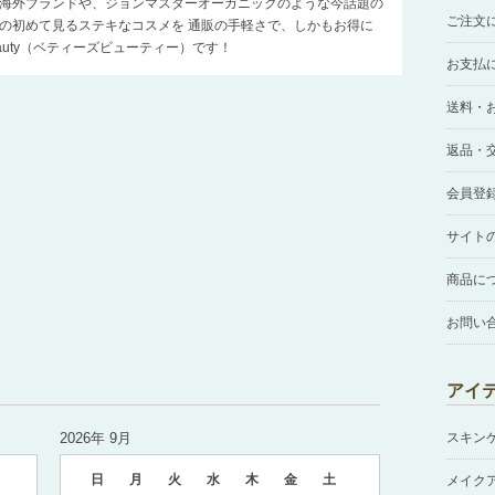
海外ブランドや、ジョンマスターオーガニックのような今話題の
ご注文
の初めて見るステキなコスメを 通販の手軽さで、しかもお得に
Beauty（ベティーズビューティー）です！
お支払
送料・
返品・
会員登
サイト
商品に
お問い
アイ
2026年 9月
スキン
日
月
火
水
木
金
土
メイク