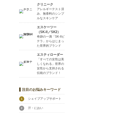
クリニーク
アレルギーテスト済
み、無香料のシンプ
ルなスキンケア
エスケーツー
（SK-II／SK2）
奇跡の一滴「SK-IIピ
テラ」からはじまっ
た世界的ブランド
エスティローダー
「すべての女性は美
しくなれる」世界の
女性から支持される
伝統のブランド！
注目のお悩みキーワード
シェイプアップサポート
1
汗・におい
2