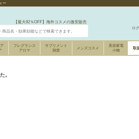
ィー
【最大92％OFF】海外コスメの激安販売
ロ
ケア
フレグランス
サプリメント
美容家電
メンズコスメ
取
ア
アロマ
雑貨
小物
た。