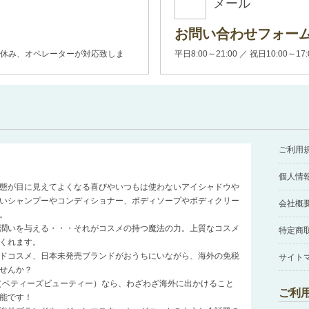
メール
お問い合わせフォー
00(土日休み、オペレーターが対応致しま
平日8:00～21:00 ／ 祝日10:00～17
ご利用
個人情
態が目に見えてよくなる喜びやいつもは使わないアイシャドウや
いシャンプーやコンディショナー、ボディソープやボディクリー
会社概
。
潤いを与える・・・それがコスメの持つ魔法の力。上質なコスメ
特定商
くれます。
ドコスメ、日本未発売ブランドがおうちにいながら、海外の免税
サイト
せんか？
auty（ベティーズビューティー）なら、わざわざ海外に出かけること
ご利
能です！