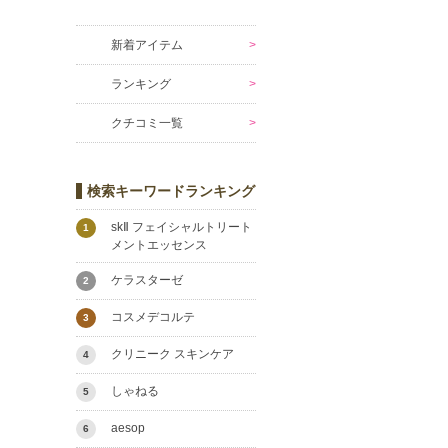
新着アイテム
ランキング
クチコミ一覧
検索キーワードランキング
skⅡ フェイシャルトリート
1
メントエッセンス
ケラスターゼ
2
コスメデコルテ
3
クリニーク スキンケア
4
しゃねる
5
aesop
6