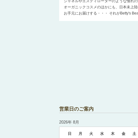
シャネルやエスティローダーのような憧れの
オーガニックコスメのほかにも、日本未上陸
お手元にお届けする・・・ それがBetty's 
営業日のご案内
2026年 8月
日
月
火
水
木
金
土