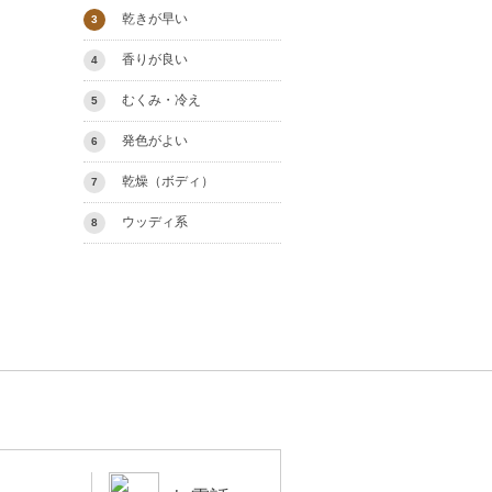
乾きが早い
3
香りが良い
4
むくみ・冷え
5
発色がよい
6
乾燥（ボディ）
7
ウッディ系
8