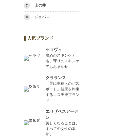
山の井
7
ジョバンニ
8
人気ブランド
セラヴィ
攻めのスキンケア
も、守りのスキンケ
アもおまかせ！
クラランス
「美は幸福へのパス
ポート」結果を約束
するエステ発ブラン
ド
エリザベスアーデ
ン
美しくなることは、
すべての女性の本
能。