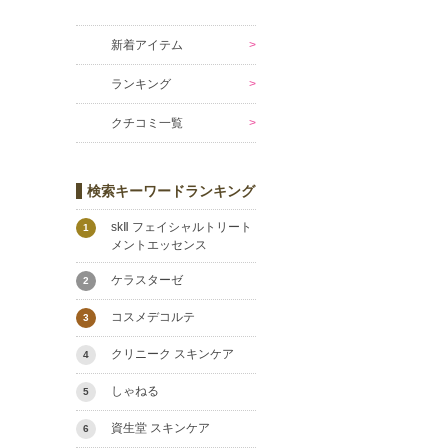
新着アイテム
ランキング
クチコミ一覧
検索キーワードランキング
skⅡ フェイシャルトリート
1
メントエッセンス
ケラスターゼ
2
コスメデコルテ
3
クリニーク スキンケア
4
しゃねる
5
資生堂 スキンケア
6