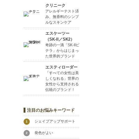
クリニーク
アレルギーテスト済
み、無香料のシンプ
ルなスキンケア
エスケーツー
（SK-II／SK2）
奇跡の一滴「SK-IIピ
テラ」からはじまっ
た世界的ブランド
エスティローダー
「すべての女性は美
しくなれる」世界の
女性から支持される
伝統のブランド！
注目のお悩みキーワード
シェイプアップサポート
1
発色がよい
2