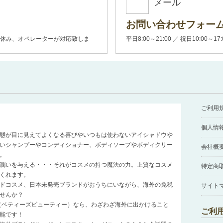
メール
お問い合わせフォー
00(土日休み、オペレーターが対応致しま
平日8:00～21:00 ／ 祝日10:00～17
ご利用
個人情
態が目に見えてよくなる喜びやいつもは使わないアイシャドウや
いシャンプーやコンディショナー、ボディソープやボディクリー
会社概
。
潤いを与える・・・それがコスメの持つ魔法の力。上質なコスメ
特定商
くれます。
ドコスメ、日本未発売ブランドがおうちにいながら、海外の免税
サイト
せんか？
auty（ベティーズビューティー）なら、わざわざ海外に出かけること
ご利
能です！