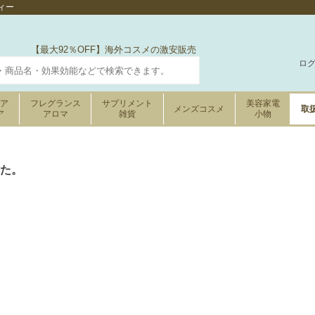
ィー
【最大92％OFF】海外コスメの激安販売
ロ
ケア
フレグランス
サプリメント
美容家電
メンズコスメ
取
ア
アロマ
雑貨
小物
た。