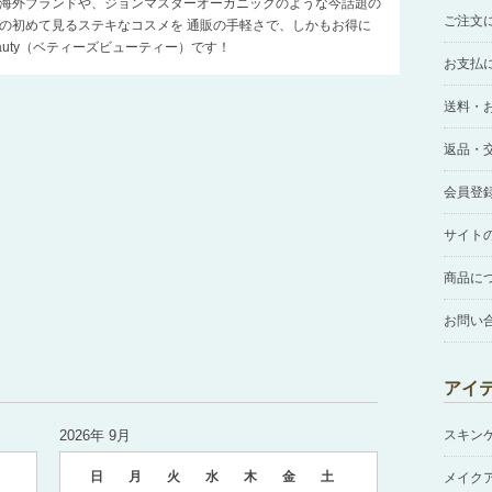
海外ブランドや、ジョンマスターオーガニックのような今話題の
ご注文
の初めて見るステキなコスメを 通販の手軽さで、しかもお得に
Beauty（ベティーズビューティー）です！
お支払
送料・
返品・
会員登
サイト
商品に
お問い
アイ
2026年 9月
スキン
日
月
火
水
木
金
土
メイク