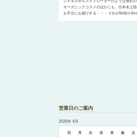
シャネルやエスティローダーのような憧れの
オーガニックコスメのほかにも、日本未上陸
お手元にお届けする・・・ それがBetty's 
営業日のご案内
2026年 8月
日
月
火
水
木
金
土