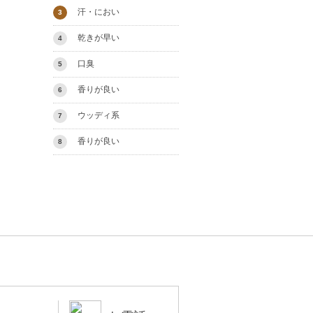
汗・におい
3
乾きが早い
4
口臭
5
香りが良い
6
ウッディ系
7
香りが良い
8