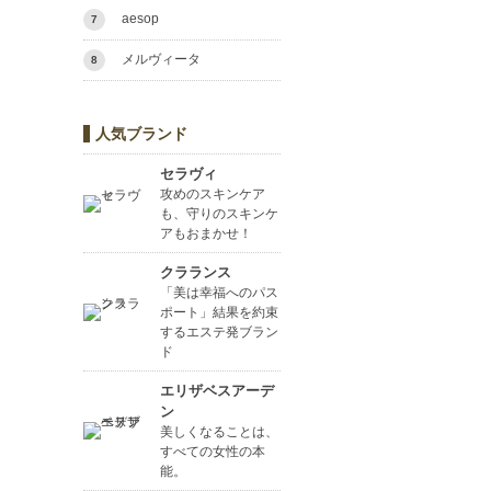
aesop
7
メルヴィータ
8
人気ブランド
セラヴィ
攻めのスキンケア
も、守りのスキンケ
アもおまかせ！
クラランス
「美は幸福へのパス
ポート」結果を約束
するエステ発ブラン
ド
エリザベスアーデ
ン
美しくなることは、
すべての女性の本
能。