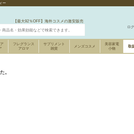
ィー
【最大92％OFF】海外コスメの激安販売
ロ
ケア
フレグランス
サプリメント
美容家電
メンズコスメ
取
ア
アロマ
雑貨
小物
た。