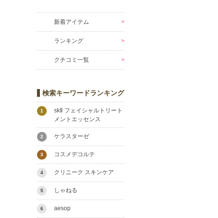
新着アイテム
ランキング
クチコミ一覧
検索キーワードランキング
skⅡ フェイシャルトリート
1
メントエッセンス
ケラスターゼ
2
コスメデコルテ
3
クリニーク スキンケア
4
しゃねる
5
aesop
6