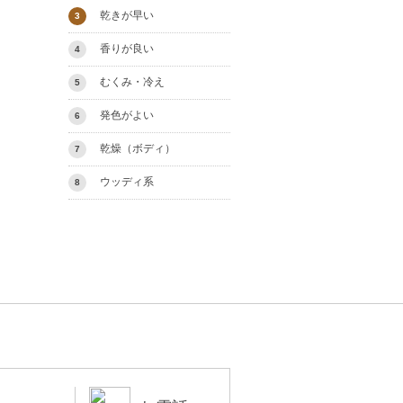
乾きが早い
3
香りが良い
4
むくみ・冷え
5
発色がよい
6
乾燥（ボディ）
7
ウッディ系
8