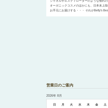
シャネルやエスティローダーのような憧れの
オーガニックコスメのほかにも、日本未上陸
お手元にお届けする・・・ それがBetty's 
営業日のご案内
2026年 8月
日
月
火
水
木
金
土