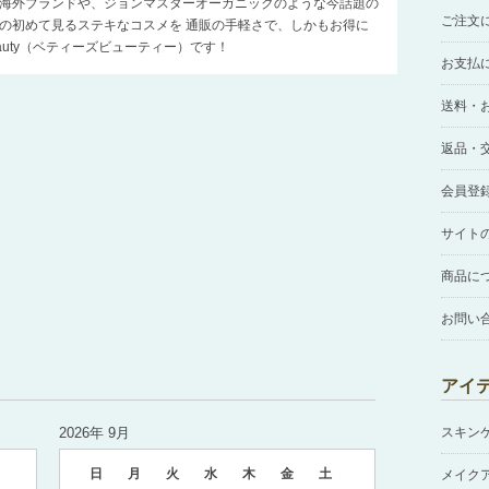
海外ブランドや、ジョンマスターオーガニックのような今話題の
ご注文
の初めて見るステキなコスメを 通販の手軽さで、しかもお得に
Beauty（ベティーズビューティー）です！
お支払
送料・
返品・
会員登
サイト
商品に
お問い
アイ
2026年 9月
スキン
日
月
火
水
木
金
土
メイク