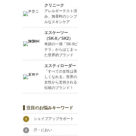
クリニーク
アレルギーテスト済
み、無香料のシンプ
ルなスキンケア
エスケーツー
（SK-II／SK2）
奇跡の一滴「SK-IIピ
テラ」からはじまっ
た世界的ブランド
エスティローダー
「すべての女性は美
しくなれる」世界の
女性から支持される
伝統のブランド！
注目のお悩みキーワード
シェイプアップサポート
1
汗・におい
2