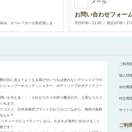
メール
お問い合わせフォー
00(土日休み、オペレーターが対応致しま
平日8:00～21:00 ／ 祝日10:00～17
ご利用
個人情
態が目に見えてよくなる喜びやいつもは使わないアイシャドウや
いシャンプーやコンディショナー、ボディソープやボディクリー
会社概
。
潤いを与える・・・それがコスメの持つ魔法の力。上質なコスメ
特定商
くれます。
ドコスメ、日本未発売ブランドがおうちにいながら、海外の免税
サイト
せんか？
auty（ベティーズビューティー）なら、わざわざ海外に出かけること
ご利
能です！