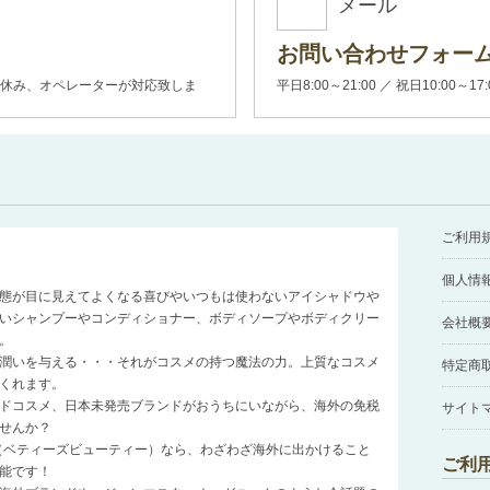
メール
お問い合わせフォー
00(土日休み、オペレーターが対応致しま
平日8:00～21:00 ／ 祝日10:00～17
ご利用
個人情
態が目に見えてよくなる喜びやいつもは使わないアイシャドウや
いシャンプーやコンディショナー、ボディソープやボディクリー
会社概
。
潤いを与える・・・それがコスメの持つ魔法の力。上質なコスメ
特定商
くれます。
ドコスメ、日本未発売ブランドがおうちにいながら、海外の免税
サイト
せんか？
auty（ベティーズビューティー）なら、わざわざ海外に出かけること
ご利
能です！