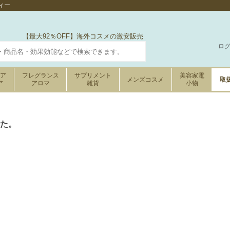
ィー
【最大92％OFF】海外コスメの激安販売
ロ
ケア
フレグランス
サプリメント
美容家電
メンズコスメ
取
ア
アロマ
雑貨
小物
た。