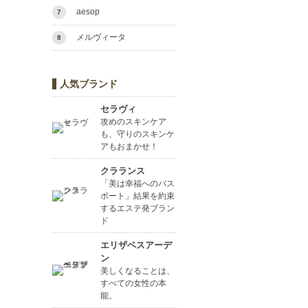
aesop
7
メルヴィータ
8
人気ブランド
セラヴィ
攻めのスキンケア
も、守りのスキンケ
アもおまかせ！
クラランス
「美は幸福へのパス
ポート」結果を約束
するエステ発ブラン
ド
エリザベスアーデ
ン
美しくなることは、
すべての女性の本
能。