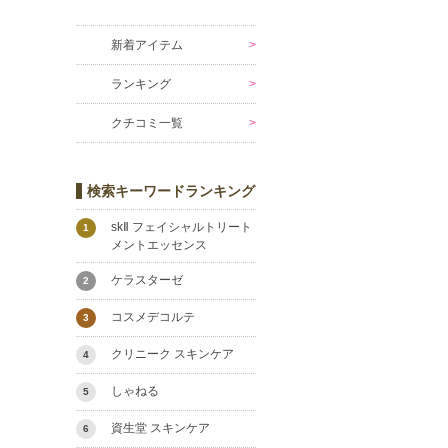
新着アイテム
ランキング
クチコミ一覧
検索キーワードランキング
skⅡ フェイシャルトリート
1
メントエッセンス
ケラスターゼ
2
コスメデコルテ
3
クリニーク スキンケア
4
しゃねる
5
資生堂 スキンケア
6