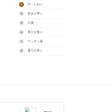
汗・におい
3
乾きが早い
4
口臭
5
香りが良い
6
ウッディ系
7
香りが良い
8