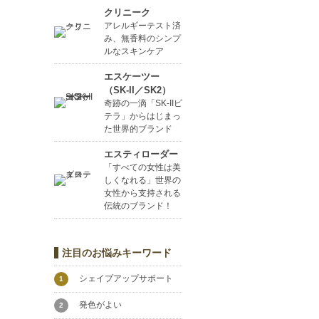
クリニーク
アレルギーテスト済
み、無香料のシンプ
ルなスキンケア
エスケーツー
（SK-II／SK2）
奇跡の一滴「SK-IIピ
テラ」からはじまっ
た世界的ブランド
エスティローダー
「すべての女性は美
しくなれる」世界の
女性から支持される
伝統のブランド！
注目のお悩みキーワード
シェイプアップサポート
1
発色がよい
2