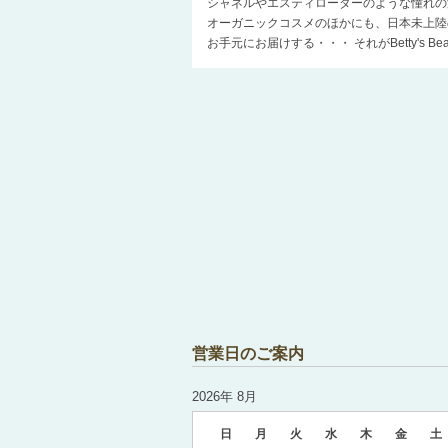
シャネルやエスティローダーのような憧れの
オーガニックコスメのほかにも、日本未上陸
お手元にお届けする・・・ それがBetty's 
営業日のご案内
2026年 8月
日
月
火
水
木
金
土