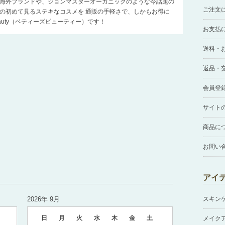
海外ブランドや、ジョンマスターオーガニックのような今話題の
ご注文
の初めて見るステキなコスメを 通販の手軽さで、しかもお得に
Beauty（ベティーズビューティー）です！
お支払
送料・
返品・
会員登
サイト
商品に
お問い
アイ
2026年 9月
スキン
日
月
火
水
木
金
土
メイク