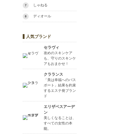
しゃねる
7
ディオール
8
人気ブランド
セラヴィ
攻めのスキンケア
も、守りのスキンケ
アもおまかせ！
クラランス
「美は幸福へのパス
ポート」結果を約束
するエステ発ブラン
ド
エリザベスアーデ
ン
美しくなることは、
すべての女性の本
能。