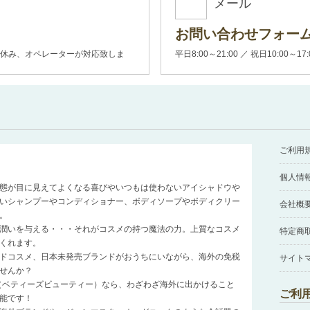
メール
お問い合わせフォー
00(土日休み、オペレーターが対応致しま
平日8:00～21:00 ／ 祝日10:00～17
ご利用
個人情
態が目に見えてよくなる喜びやいつもは使わないアイシャドウや
いシャンプーやコンディショナー、ボディソープやボディクリー
会社概
。
潤いを与える・・・それがコスメの持つ魔法の力。上質なコスメ
特定商
くれます。
ドコスメ、日本未発売ブランドがおうちにいながら、海外の免税
サイト
せんか？
auty（ベティーズビューティー）なら、わざわざ海外に出かけること
ご利
能です！