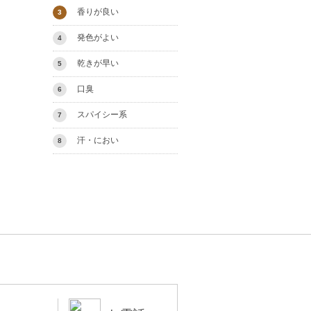
香りが良い
3
発色がよい
4
乾きが早い
5
口臭
6
スパイシー系
7
汗・におい
8