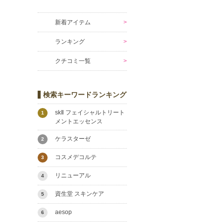
新着アイテム
ランキング
クチコミ一覧
検索キーワードランキング
skⅡ フェイシャルトリート
1
メントエッセンス
ケラスターゼ
2
コスメデコルテ
3
リニューアル
4
資生堂 スキンケア
5
aesop
6