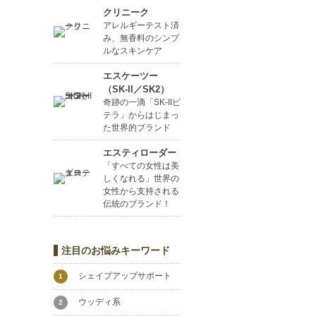
クリニーク
アレルギーテスト済
み、無香料のシンプ
ルなスキンケア
エスケーツー
（SK-II／SK2）
奇跡の一滴「SK-IIピ
テラ」からはじまっ
た世界的ブランド
エスティローダー
「すべての女性は美
しくなれる」世界の
女性から支持される
伝統のブランド！
注目のお悩みキーワード
シェイプアップサポート
1
ウッディ系
2