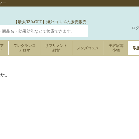
ィー
【最大92％OFF】海外コスメの激安販売
ロ
ケア
フレグランス
サプリメント
美容家電
メンズコスメ
取
ア
アロマ
雑貨
小物
た。