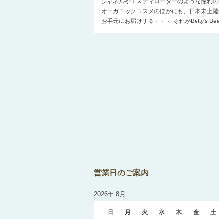
シャネルやエスティローダーのような憧れの
オーガニックコスメのほかにも、日本未上陸
お手元にお届けする・・・ それがBetty's 
営業日のご案内
2026年 8月
日
月
火
水
木
金
土