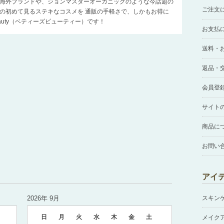
海外ブランドや、ジョンマスターオーガニックのような今話題の
ご注文
の初めて見るステキなコスメを 通販の手軽さで、しかもお得に
Beauty（ベティーズビューティー）です！
お支払
送料・
返品・
会員登
サイト
商品に
お問い
アイ
2026年 9月
スキン
日
月
火
水
木
金
土
メイク