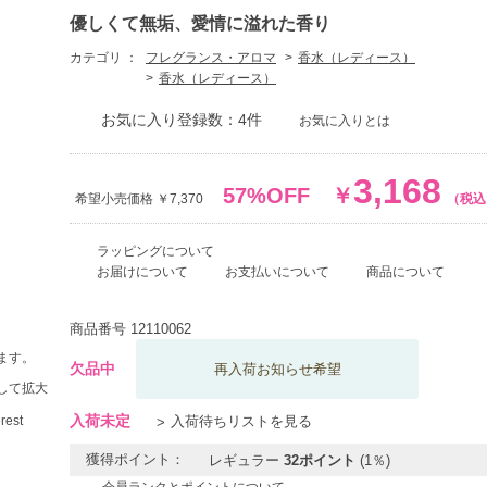
優しくて無垢、愛情に溢れた香り
カテゴリ ：
フレグランス・アロマ
香水（レディース）
香水（レディース）
お気に入り登録数：4件
お気に入りとは
3,168
57%OFF
￥
希望小売価格 ￥7,370
（税込
ラッピングについて
お届けについて
お支払いについて
商品について
商品番号
12110062
ます。
欠品中
再入荷お知らせ希望
して拡大
入荷未定
入荷待ちリストを見る
獲得ポイント：
レギュラー
32ポイント
(1％)