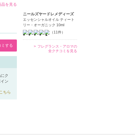
商品を見る
ニールズヤードレメディーズ
エッセンシャルオイル ティート
リー・オーガニック 10ml
（11件）
コミする
フレグランス・アロマの
全クチコミを見る
品にク
ポイン
こちら