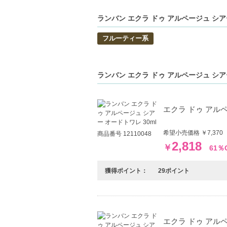
となりますのでご了承の程お願い申し上げ
ランバン エクラ ドゥ アルページュ シ
【商品の特徴】
フルーティー系
フレッシュなトップノート-マンダリン、
柔らかで女性らしい中間ノート-ピオニー
シダーウッドなどの落ち着きのあるラスト
ランバン エクラ ドゥ アルページュ シ
【こんな方へおすすめ】
優しい香りを好む女性
エクラ ドゥ アルペ
日常生活に香りを取り入れたい方
【JAN/UPC:3386460123181】
希望小売価格 ￥7,37
商品番号 12110048
2,818
￥
61％
獲得ポイント：
29ポイント
エクラ ドゥ アルペ