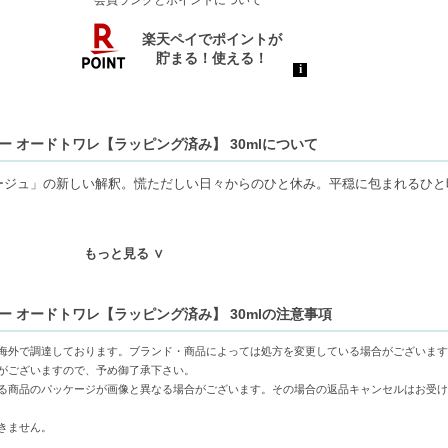
会員ランクとポイントについて
アー オードトワレ【ラッピング済み】 30mlについて
ージュ」の新しい解釈。慌ただしい日々からのひと休み。平穏に包まれるひと
もっと見る ∨
アー オードトワレ【ラッピング済み】 30mlの注意事項
ルーツ
海外で調達しております。ブランド・商品によっては処方を変更している場合がございます
ン
がございますので、予め御了承下さい。
る商品のパッケージが画像と異なる場合がございます。その場合の返品キャンセルはお受け
ク
きません。
送業者の規定により空輸での沖縄輸送ができません。配送先が沖縄の場合はキ