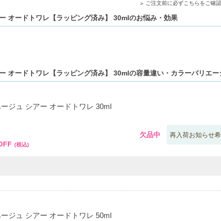
ご注文前に必ずこちらをご確
ます。
アー オードトワレ【ラッピング済み】 30mlのお悩み・効果
ドラゴンフルーツ、ロータスリーフが織りなす、明るく爽やかな香り。
やウォータージャスミンが調和し、華やかさを演出します。
ノート-穏やかさと深みを持ち合わせた香りで、長時間の香り持続が期待でき
アー オードトワレ【ラッピング済み】 30mlの容量違い・カラーバリエ
ージュ シアー オードトワレ 30ml
0
欠品中
再入荷お知らせ希
OFF
(税込)
ージュ シアー オードトワレ 50ml