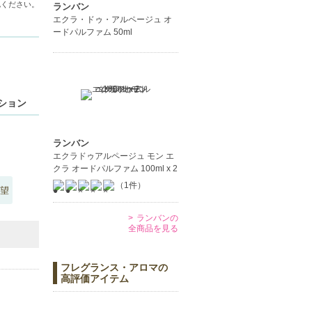
認ください。
ランバン
エクラ・ドゥ・アルページュ オ
ードパルファム 50ml
ます。
ーション
ランバン
エクラドゥアルページュ モン エ
クラ オードパルファム 100ml x 2
（1件）
望
ランバンの
全商品を見る
フレグランス・アロマの
高評価アイテム