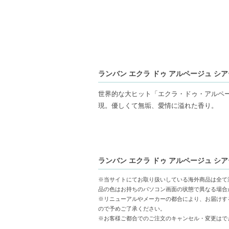
ランバン エクラ ドゥ アルページュ シ
世界的な大ヒット「エクラ・ドゥ・アルペ
現。優しくて無垢、愛情に溢れた香り。
香調
フルーティ グリーン フローラル
TOP
ランバン エクラ ドゥ アルページュ シ
マンダリン、ロータスリーフ、ドラゴンフ
MIDDLE
※当サイトにてお取り扱いしている海外商品は全て
ピオニー、ウォーター ジャスミン、スズラ
品の色はお持ちのパソコン画面の状態で異なる場合
LAST
※リニューアルやメーカーの都合により、お届けす
ので予めご了承ください。
シダーウッド、クリスタルアンバー、ムス
※お客様ご都合でのご注文のキャンセル・変更はで
※こちらの商品はアルコールを含むため配