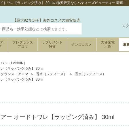
オードトワレ【ラッピング済み】 30mlの激安販売ならベティーズビューティー 即達！
【最大92％OFF】海外コスメの激安販売
ロ
ケア
フレグランス
サプリメント
美容家電
メンズコスメ
取
ア
アロマ
雑貨
小物
バン（LANVIN）
レ【ラッピング済み】 30ml
レグランス・アロマ
香水（レディース）
香水（レディース）
レ【ラッピング済み】 30ml
シアー オードトワレ【ラッピング済み】 30ml