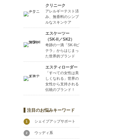
クリニーク
アレルギーテスト済
み、無香料のシンプ
ルなスキンケア
エスケーツー
（SK-II／SK2）
奇跡の一滴「SK-IIピ
テラ」からはじまっ
た世界的ブランド
エスティローダー
「すべての女性は美
しくなれる」世界の
女性から支持される
伝統のブランド！
注目のお悩みキーワード
シェイプアップサポート
1
ウッディ系
2