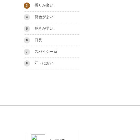
香りが良い
3
発色がよい
4
乾きが早い
5
口臭
6
スパイシー系
7
汗・におい
8