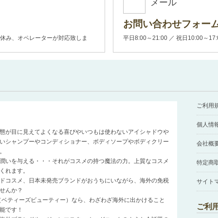
メール
お問い合わせフォー
00(土日休み、オペレーターが対応致しま
平日8:00～21:00 ／ 祝日10:00～17
ご利用
個人情
態が目に見えてよくなる喜びやいつもは使わないアイシャドウや
いシャンプーやコンディショナー、ボディソープやボディクリー
会社概
。
潤いを与える・・・それがコスメの持つ魔法の力。上質なコスメ
特定商
くれます。
ドコスメ、日本未発売ブランドがおうちにいながら、海外の免税
サイト
せんか？
auty（ベティーズビューティー）なら、わざわざ海外に出かけること
ご利
能です！