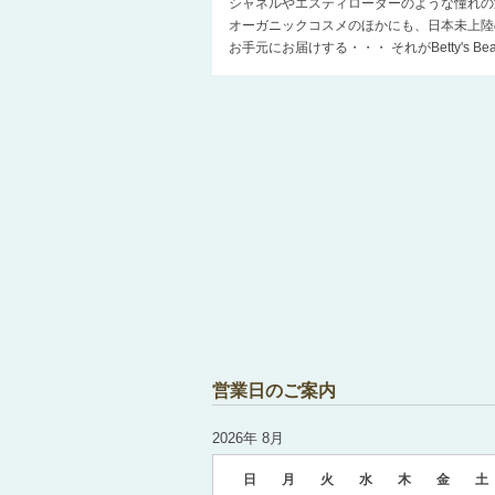
シャネルやエスティローダーのような憧れの
オーガニックコスメのほかにも、日本未上陸
お手元にお届けする・・・ それがBetty's 
営業日のご案内
2026年 8月
日
月
火
水
木
金
土