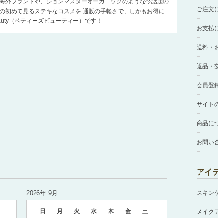
海外ブランドや、ジョンマスターオーガニックのような今話題の
ご注文
の初めて見るステキなコスメを 通販の手軽さで、しかもお得に
Beauty（ベティーズビューティー）です！
お支払
送料・
返品・
会員登
サイト
商品に
お問い
アイ
2026年 9月
スキン
日
月
火
水
木
金
土
メイク