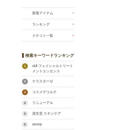
新着アイテム
ランキング
クチコミ一覧
検索キーワードランキング
skⅡ フェイシャルトリート
1
メントエッセンス
ケラスターゼ
2
コスメデコルテ
3
リニューアル
4
資生堂 スキンケア
5
aesop
6