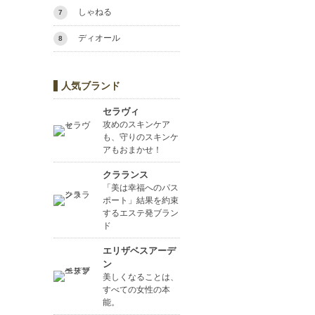
しゃねる
7
ディオール
8
人気ブランド
セラヴィ
攻めのスキンケア
も、守りのスキンケ
アもおまかせ！
クラランス
「美は幸福へのパス
ポート」結果を約束
するエステ発ブラン
ド
エリザベスアーデ
ン
美しくなることは、
すべての女性の本
能。