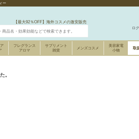
ィー
【最大92％OFF】海外コスメの激安販売
ロ
ケア
フレグランス
サプリメント
美容家電
メンズコスメ
取
ア
アロマ
雑貨
小物
た。