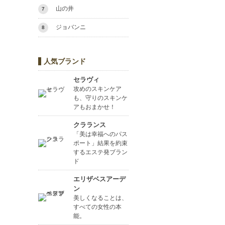
山の井
7
ジョバンニ
8
人気ブランド
セラヴィ
攻めのスキンケア
も、守りのスキンケ
アもおまかせ！
クラランス
「美は幸福へのパス
ポート」結果を約束
するエステ発ブラン
ド
エリザベスアーデ
ン
美しくなることは、
すべての女性の本
能。