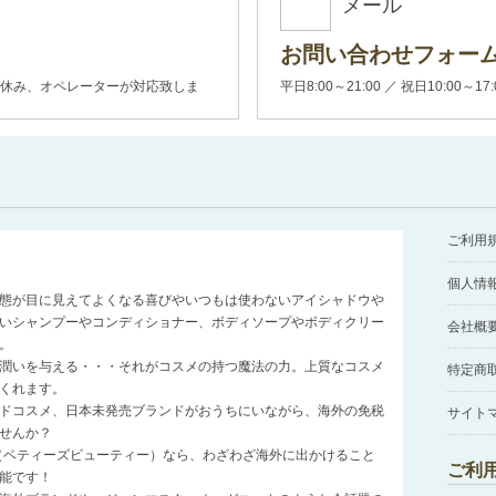
メール
お問い合わせフォー
00(土日休み、オペレーターが対応致しま
平日8:00～21:00 ／ 祝日10:00～17
ご利用
個人情
態が目に見えてよくなる喜びやいつもは使わないアイシャドウや
いシャンプーやコンディショナー、ボディソープやボディクリー
会社概
。
潤いを与える・・・それがコスメの持つ魔法の力。上質なコスメ
特定商
くれます。
ドコスメ、日本未発売ブランドがおうちにいながら、海外の免税
サイト
せんか？
auty（ベティーズビューティー）なら、わざわざ海外に出かけること
ご利
能です！