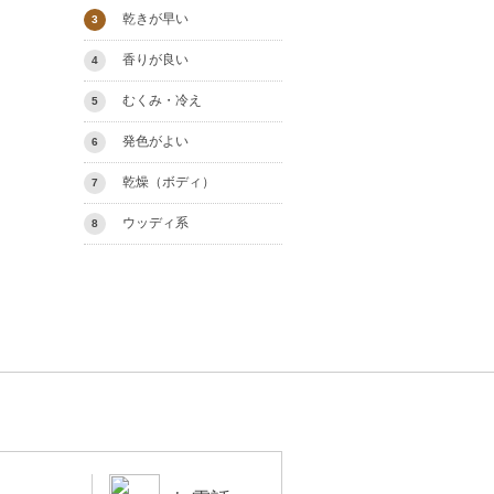
乾きが早い
3
香りが良い
4
むくみ・冷え
5
発色がよい
6
乾燥（ボディ）
7
ウッディ系
8