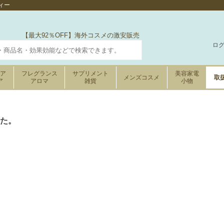
ィー
【最大92％OFF】海外コスメの激安販売
ロ
ケア
フレグランス
サプリメント
美容家電
メンズコスメ
取
ア
アロマ
雑貨
小物
た。