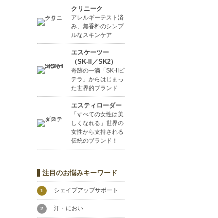
クリニーク
アレルギーテスト済
み、無香料のシンプ
ルなスキンケア
エスケーツー
（SK-II／SK2）
奇跡の一滴「SK-IIピ
テラ」からはじまっ
た世界的ブランド
エスティローダー
「すべての女性は美
しくなれる」世界の
女性から支持される
伝統のブランド！
注目のお悩みキーワード
シェイプアップサポート
1
汗・におい
2