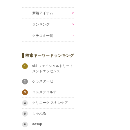
新着アイテム
ランキング
クチコミ一覧
検索キーワードランキング
skⅡ フェイシャルトリート
1
メントエッセンス
ケラスターゼ
2
コスメデコルテ
3
クリニーク スキンケア
4
しゃねる
5
aesop
6