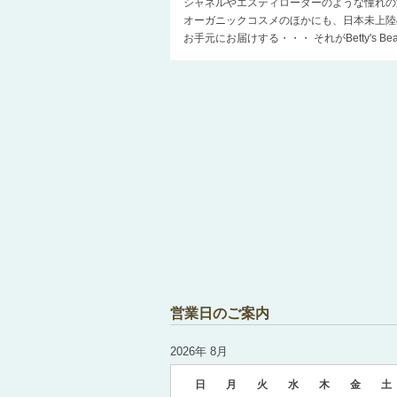
シャネルやエスティローダーのような憧れの
オーガニックコスメのほかにも、日本未上陸
お手元にお届けする・・・ それがBetty's 
営業日のご案内
2026年 8月
日
月
火
水
木
金
土