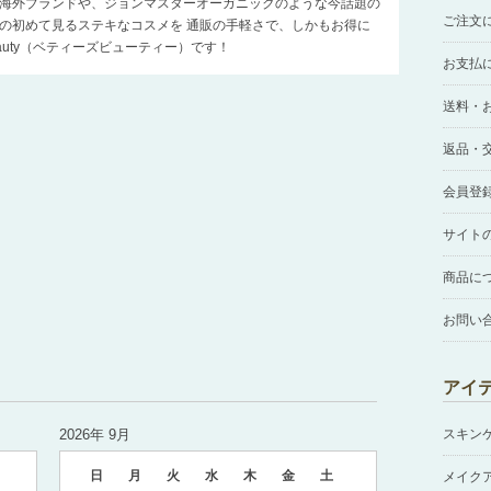
海外ブランドや、ジョンマスターオーガニックのような今話題の
ご注文
の初めて見るステキなコスメを 通販の手軽さで、しかもお得に
Beauty（ベティーズビューティー）です！
お支払
送料・
返品・
会員登
サイト
商品に
お問い
アイ
2026年 9月
スキン
日
月
火
水
木
金
土
メイク