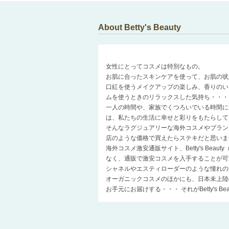
About Betty's Beauty
女性にとってコスメは特別なもの。
お肌に合ったスキンケアを使って、お肌の状
口紅を使うメイクアップの楽しみ、香りのい
ムを使うときのリラックスした気持ち・・・
一人の時間や、家族でくつろいでいる時間に
は、私たちの生活に幸せと彩りをもたらして
そんなラグジュアリーな海外コスメやブラン
店のような価格で買えたらステキだと思いま
海外コスメ激安通販サイト、Betty's Be
なく、通販で激安コスメを入手することが可
シャネルやエスティローダーのような憧れの
オーガニックコスメのほかにも、日本未上陸
お手元にお届けする・・・ それがBetty's 