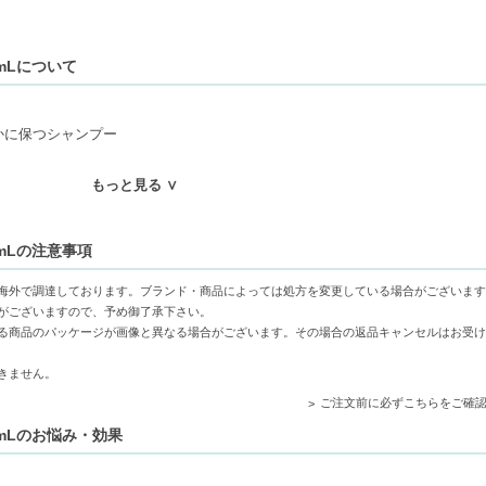
0mLについて
かに保つシャンプー
もっと見る ∨
りと取り去り、清潔感を長持ちさせます。
あり、髪が軽やかに感じられる洗い上がりです。
0mLの注意事項
ッシュし、健康的に保つことをサポートします。
海外で調達しております。ブランド・商品によっては処方を変更している場合がございます
がございますので、予め御了承下さい。
る商品のパッケージが画像と異なる場合がございます。その場合の返品キャンセルはお受け
きません。
ご注文前に必ずこちらをご確
0mLのお悩み・効果