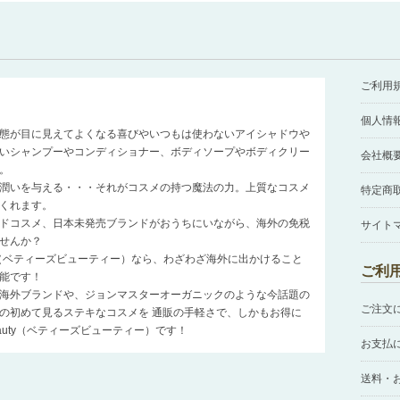
ご利用
個人情
態が目に見えてよくなる喜びやいつもは使わないアイシャドウや
いシャンプーやコンディショナー、ボディソープやボディクリー
会社概
。
潤いを与える・・・それがコスメの持つ魔法の力。上質なコスメ
特定商
くれます。
ドコスメ、日本未発売ブランドがおうちにいながら、海外の免税
サイト
せんか？
auty（ベティーズビューティー）なら、わざわざ海外に出かけること
ご利
能です！
海外ブランドや、ジョンマスターオーガニックのような今話題の
ご注文
の初めて見るステキなコスメを 通販の手軽さで、しかもお得に
Beauty（ベティーズビューティー）です！
お支払
送料・