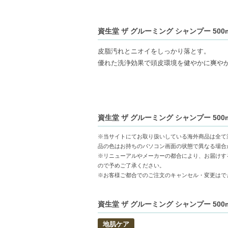
資生堂 ザ グルーミング シャンプー 50
皮脂汚れとニオイをしっかり落とす。
優れた洗浄効果で頭皮環境を健やかに爽や
【商品の特徴】
優れた洗浄効果-皮脂汚れやニオイをしっか
スッキリとした使い心地-使用後は爽快感が
資生堂 ザ グルーミング シャンプー 50
健やかな頭皮環境-使うたびに頭皮をリフレ
※当サイトにてお取り扱いしている海外商品は全て
【こんな方へおすすめ】
品の色はお持ちのパソコン画面の状態で異なる場合
頭皮のべたつきやニオイが気になる方
※リニューアルやメーカーの都合により、お届けす
ので予めご了承ください。
すっきりとした洗浄感を求める方
※お客様ご都合でのご注文のキャンセル・変更はで
【JAN/UPC:4901872931484】
資生堂 ザ グルーミング シャンプー 50
地肌ケア