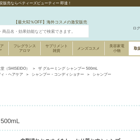
の激安販売ならベティーズビューティー 即達！
【最大92％OFF】海外コスメの激安販売
ロ
ケア
フレグランス
サプリメント
美容家電
メンズコスメ
取
ア
アロマ
雑貨
小物
堂（SHISEIDO）
ザ グルーミング シャンプー 500mL
ディ・ヘアケア
シャンプー・コンディショナー
シャンプー
00mL