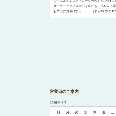
シャネルやエスティローダーのような憧れの
オーガニックコスメのほかにも、日本未上陸
お手元にお届けする・・・ それがBetty's 
営業日のご案内
2026年 8月
日
月
火
水
木
金
土