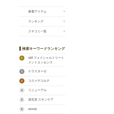
新着アイテム
ランキング
クチコミ一覧
検索キーワードランキング
skⅡ フェイシャルトリート
1
メントエッセンス
ケラスターゼ
2
コスメデコルテ
3
リニューアル
4
資生堂 スキンケア
5
aesop
6