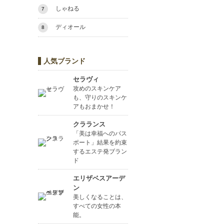
しゃねる
7
ディオール
8
人気ブランド
セラヴィ
攻めのスキンケア
も、守りのスキンケ
アもおまかせ！
クラランス
「美は幸福へのパス
ポート」結果を約束
するエステ発ブラン
ド
エリザベスアーデ
ン
美しくなることは、
すべての女性の本
能。