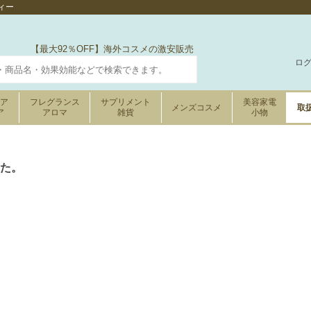
ィー
【最大92％OFF】海外コスメの激安販売
ロ
ケア
フレグランス
サプリメント
美容家電
メンズコスメ
取
ア
アロマ
雑貨
小物
た。