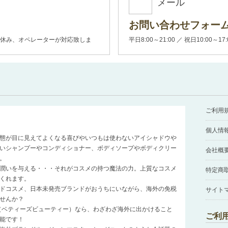
メール
お問い合わせフォー
00(土日休み、オペレーターが対応致しま
平日8:00～21:00 ／ 祝日10:00～17
ご利用
個人情
態が目に見えてよくなる喜びやいつもは使わないアイシャドウや
いシャンプーやコンディショナー、ボディソープやボディクリー
会社概
。
潤いを与える・・・それがコスメの持つ魔法の力。上質なコスメ
特定商
くれます。
ドコスメ、日本未発売ブランドがおうちにいながら、海外の免税
サイト
せんか？
auty（ベティーズビューティー）なら、わざわざ海外に出かけること
ご利
能です！