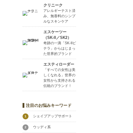
クリニーク
アレルギーテスト済
み、無香料のシンプ
ルなスキンケア
エスケーツー
（SK-II／SK2）
奇跡の一滴「SK-IIピ
テラ」からはじまっ
た世界的ブランド
エスティローダー
「すべての女性は美
しくなれる」世界の
女性から支持される
伝統のブランド！
注目のお悩みキーワード
シェイプアップサポート
1
ウッディ系
2