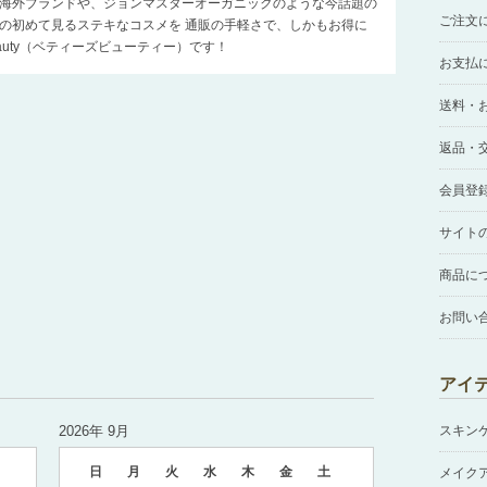
海外ブランドや、ジョンマスターオーガニックのような今話題の
ご注文
の初めて見るステキなコスメを 通販の手軽さで、しかもお得に
Beauty（ベティーズビューティー）です！
お支払
送料・
返品・
会員登
サイト
商品に
お問い
アイ
2026年 9月
スキン
日
月
火
水
木
金
土
メイク