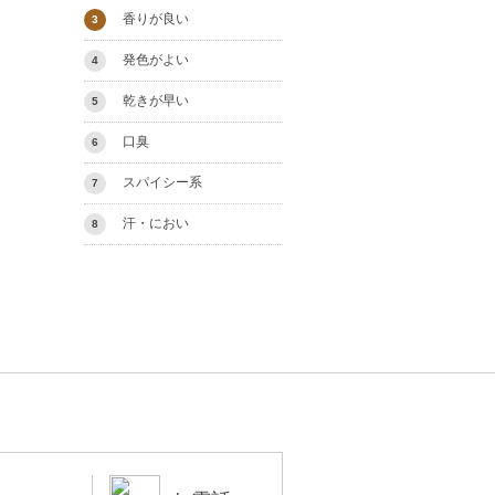
香りが良い
3
発色がよい
4
乾きが早い
5
口臭
6
スパイシー系
7
汗・におい
8