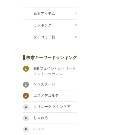
新着アイテム
ランキング
クチコミ一覧
検索キーワードランキング
skⅡ フェイシャルトリート
1
メントエッセンス
ケラスターゼ
2
コスメデコルテ
3
クリニーク スキンケア
4
しゃねる
5
aesop
6