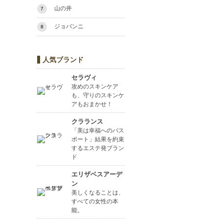
山の井
7
ジョバンニ
8
人気ブランド
セラヴィ
攻めのスキンケア
も、守りのスキンケ
アもおまかせ！
クラランス
「美は幸福へのパス
ポート」結果を約束
するエステ発ブラン
ド
エリザベスアーデ
ン
美しくなることは、
すべての女性の本
能。