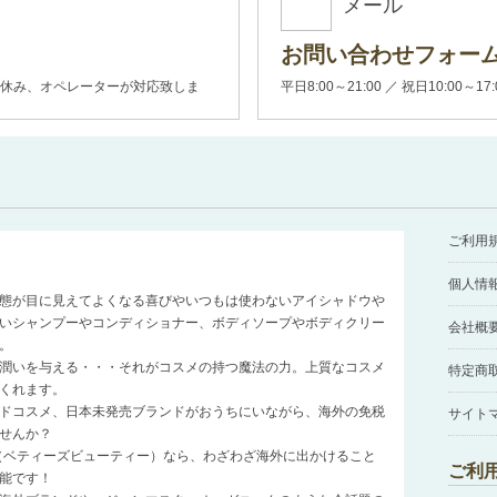
メール
お問い合わせフォー
00(土日休み、オペレーターが対応致しま
平日8:00～21:00 ／ 祝日10:00～17
ご利用
個人情
態が目に見えてよくなる喜びやいつもは使わないアイシャドウや
いシャンプーやコンディショナー、ボディソープやボディクリー
会社概
。
潤いを与える・・・それがコスメの持つ魔法の力。上質なコスメ
特定商
くれます。
ドコスメ、日本未発売ブランドがおうちにいながら、海外の免税
サイト
せんか？
auty（ベティーズビューティー）なら、わざわざ海外に出かけること
ご利
能です！