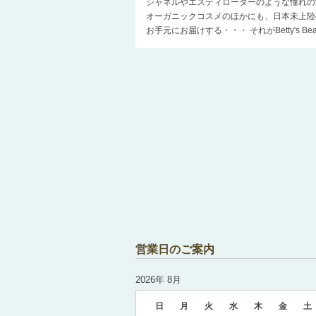
シャネルやエスティローダーのような憧れの
オーガニックコスメのほかにも、日本未上陸
お手元にお届けする・・・ それがBetty's 
営業日のご案内
2026年 8月
日
月
火
水
木
金
土