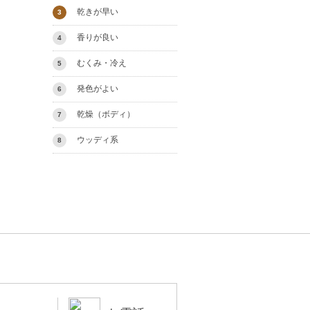
乾きが早い
3
香りが良い
4
むくみ・冷え
5
発色がよい
6
乾燥（ボディ）
7
ウッディ系
8