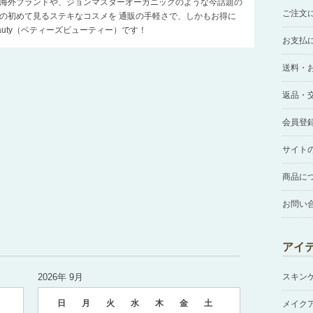
海外ブランドや、ジョンマスターオーガニックのような今話題の
ご注文
の初めて見るステキなコスメを 通販の手軽さで、しかもお得に
Beauty（ベティーズビューティー）です！
お支払
送料・
返品・
会員登
サイト
商品に
お問い
アイ
2026年 9月
スキン
日
月
火
水
木
金
土
メイク