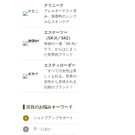
クリニーク
アレルギーテスト済
み、無香料のシンプ
ルなスキンケア
エスケーツー
（SK-II／SK2）
奇跡の一滴「SK-IIピ
テラ」からはじまっ
た世界的ブランド
エスティローダー
「すべての女性は美
しくなれる」世界の
女性から支持される
伝統のブランド！
注目のお悩みキーワード
シェイプアップサポート
1
汗・におい
2