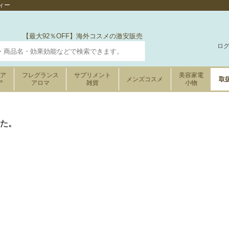
ィー
【最大92％OFF】海外コスメの激安販売
ロ
ケア
フレグランス
サプリメント
美容家電
メンズコスメ
取
ア
アロマ
雑貨
小物
た。