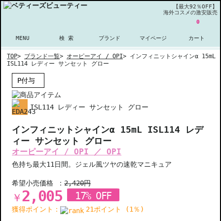
【最大92％OFF】
海外コスメの激安販売
0
MENU
検 索
ブランド
マイページ
カート
TOP
>
ブランド一覧
>
オーピーアイ / OPI
>
インフィニットシャインα 15mL
ISL114 レディー サンセット グロー
P付与
ISL114 レディー サンセット グロー
インフィニットシャインα 15mL ISL114 レデ
ィー サンセット グロー
オーピーアイ / OPI ／ OPI
色持ち最大11日間。ジェル風ツヤの速乾マニキュア
希望小売価格 ：
2,420円
2,005
17% OFF
￥
獲得ポイント：
21ポイント (1％)