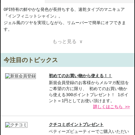
OPI特有の鮮やかな発色が長持ちする、速乾タイプのマニキュア
『インフィニットシャイン』。
ジェル風のツヤを実現しながら、リムーバーで簡単にオフできま
す。
もっと見る ∨
ヴィーガン処方**に改良されました。
* インフィニットシャインシリーズのトップコート、ベースコー
今注目のトピックス
トを使用した場合。爪の状況や使用環境によって異なります。
** 動物由来の成分が含まれていないネイルラッカー
初めてのお買い物から使える！！
【商品の特徴】
新規会員登録のお客様からメルマガ配信を
ご希望の方に限り、 初めてのお買い物か
色持ち性-最大11日間続く美しい色合いは、日常の忙しさに適して
ら使える300ポイントプレゼント！ 1ポイ
います。
ント＝1円としてお使い頂けます。
ジェル風ツヤ-ジェルネイルのような艶感を実現し、手元を華やか
詳しくはこちら >>
に演出します。
速乾性-短時間で乾くので、外出前の急なネイルも安心。
クチコミポイントプレゼント
【こんな方へおすすめ】
ベティーズビューティーでご購入いただい