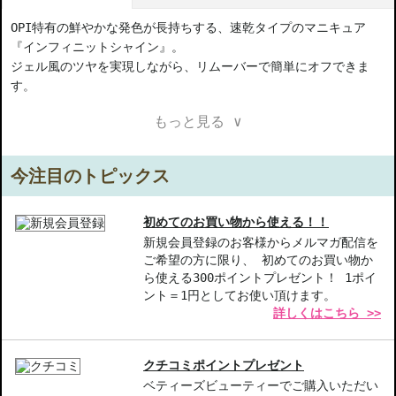
OPI特有の鮮やかな発色が長持ちする、速乾タイプのマニキュア
『インフィニットシャイン』。
ジェル風のツヤを実現しながら、リムーバーで簡単にオフできま
す。
もっと見る ∨
ヴィーガン処方**に改良されました。
* インフィニットシャインシリーズのトップコート、ベースコー
今注目のトピックス
トを使用した場合。爪の状況や使用環境によって異なります。
** 動物由来の成分が含まれていないネイルラッカー
初めてのお買い物から使える！！
【商品の特徴】
新規会員登録のお客様からメルマガ配信を
ご希望の方に限り、 初めてのお買い物か
色持ち性-最大11日間続く美しい色合いは、日常の忙しさに適して
ら使える300ポイントプレゼント！ 1ポイ
います。
ント＝1円としてお使い頂けます。
ジェル風ツヤ-ジェルネイルのような艶感を実現し、手元を華やか
詳しくはこちら >>
に演出します。
速乾性-短時間で乾くので、外出前の急なネイルも安心。
クチコミポイントプレゼント
【こんな方へおすすめ】
ベティーズビューティーでご購入いただい