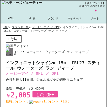
【最大92％OFF】
海外コスメの激安販売
0
MENU
検 索
ブランド
マイページ
カート
TOP
>
ブランド一覧
>
オーピーアイ / OPI
>
インフィニットシャインα 15mL
ISL27 スティール ウォーターズ ラン ディープ
P付与
ISL27 スティール ウォーターズ ラン ディープ
インフィニットシャインα 15mL ISL27 スティ
ール ウォーターズ ラン ディープ
オーピーアイ / OPI ／ OPI
色持ち最大11日間。ジェル風ツヤの速乾マニキュア
希望小売価格 ：
2,420円
2,005
17% OFF
￥
獲得ポイント：
21ポイント (1％)