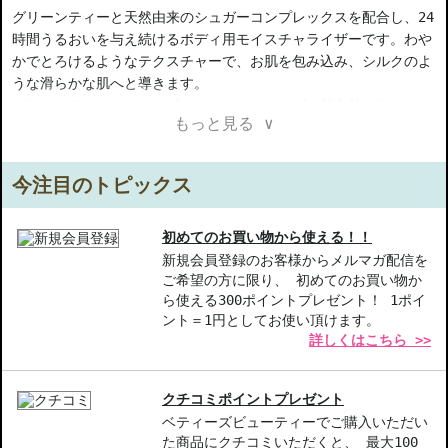
グリーンティーと天然由来のシュガーコンプレックスを配合し、24
時間うるおいを与え続けるボディ用モイスチャライザーです。わや
かでとろけるようなテクスチャーで、お肌を包み込み、シルクのよ
うな滑らかな肌へと導きます。
グリーンティー、ルバーブ、フレッシュハーブの魅力的なアロマ
もっと見る ∨
で、五感を楽しませ、使う喜びを実感できるボディローションで
す。
今注目のトピックス
【ご注意ください】
◇こちらの商品は代引きでの発送ができかねます。代引きでご注文
いただいた場合は、コンビニ後払いに変更をさせて頂きます。コン
初めてのお買い物から使える！！
ビニ後払いには、決済代行会社による審査がございます。予めご了
新規会員登録のお客様からメルマガ配信を
ご希望の方に限り、 初めてのお買い物か
承ください。
ら使える300ポイントプレゼント！ 1ポイ
◇こちらの商品は、ヤマト運輸、佐川急便もしくは日本郵便で発送
ント＝1円としてお使い頂けます。
をさせて頂きます。配送便のご指定はできません。
詳しくはこちら >>
◇お届け日・お時間帯指定は承っておりません。
◇配送伝票の依頼主名、納品書に弊社以外の物流センター社名が記
載されることがあります。
クチコミポイントプレゼント
◇上記注意書き記載がある商品の合計金額が16666円以上の場合、
ベティーズビューティーでご購入いただい
別途手数料が発生する場合があります。予めご了承ください。
た商品にクチコミいただくと、 最大100