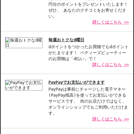
◇1件のご注文でも倉庫が異なる場合や配送用箱の関係で荷物を分割
円分のポイントをプレゼントいたします！
して配送する場合がございます。予めご了承ください。また、明細
ぜひ、 あなたのクチコミをお寄せくださ
書は分割してそれぞれの荷物に同梱されますが手数料等の変更はご
い。
詳しくはこちら >>
ざいませんのでご安心ください。
◇この商品はラッピングができません。
毎週おトクなd曜日
【商品の特徴】
dポイントをつかったお買物でもdポイント
保湿力-グリーンティーなどの成分が24時間うるおいを保ちます。
がたまります！ ベティーズビューティー
高い滑らかさ-とろけるようなテクスチャーで肌を包み込みます。
のお買物は「d払い」で！
豊かな香り-ルバーブとフレッシュハーブの香りで五感を楽しめま
詳しくはこちら >>
す。
【こんな方へおすすめ】
PayPayでお支払いができます
忙しい毎日の中でしっかりと保湿をしたい方
PayPayは事前にチャージした電子マネー
リッチな香りの中でリラックスしたい方
(PayPay残高)を使ってお支払いができる
サービスです。 街のお店だけではなく、
オンラインショップでもご利用いただけま
商品番号：
16610610
す。
JAN/UPC：3264680025105
詳しくはこちら >>
お悩み・効果