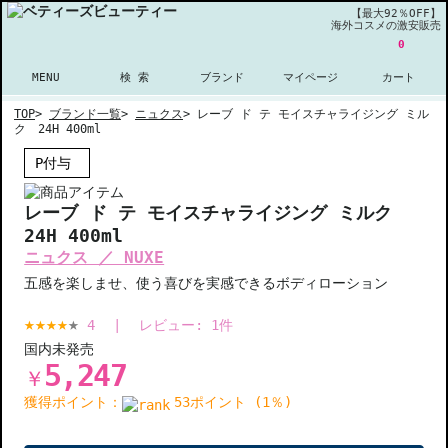
【最大92％OFF】
海外コスメの激安販売
0
MENU
検 索
ブランド
マイページ
カート
TOP
>
ブランド一覧
>
ニュクス
>
レーブ ド テ モイスチャライジング ミル
ク 24H 400ml
P付与
レーブ ド テ モイスチャライジング ミルク
24H 400ml
ニュクス ／ NUXE
五感を楽しませ、使う喜びを実感できるボディローション
4
|
レビュー:
1
件
国内未発売
5,247
￥
獲得ポイント：
53ポイント (1％)