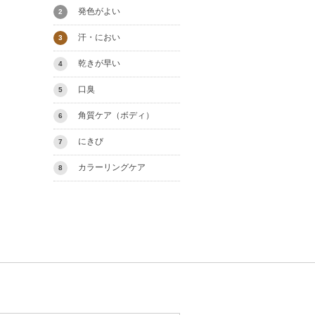
発色がよい
2
汗・におい
3
乾きが早い
4
口臭
5
角質ケア（ボディ）
6
にきび
7
カラーリングケア
8