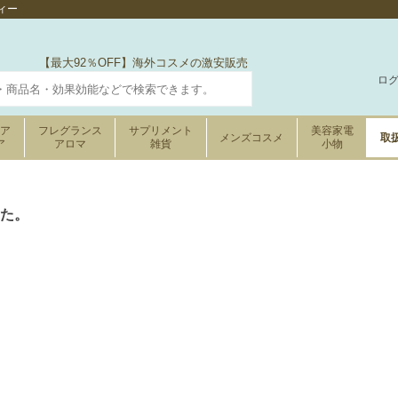
ィー
【最大92％OFF】海外コスメの激安販売
ロ
ケア
フレグランス
サプリメント
美容家電
メンズコスメ
取
ア
アロマ
雑貨
小物
た。