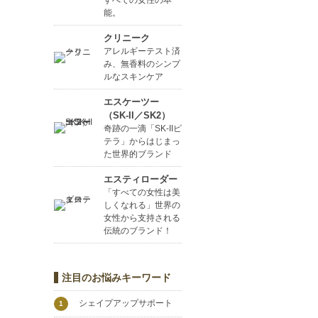
すべての女性の本
能。
クリニーク
アレルギーテスト済
み、無香料のシンプ
ルなスキンケア
エスケーツー
（SK-II／SK2）
奇跡の一滴「SK-IIピ
テラ」からはじまっ
た世界的ブランド
エスティローダー
「すべての女性は美
しくなれる」世界の
女性から支持される
伝統のブランド！
注目のお悩みキーワード
シェイプアップサポート
1