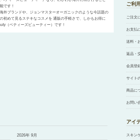
ご利
能です！
海外ブランドや、ジョンマスターオーガニックのような今話題の
ご注文
の初めて見るステキなコスメを 通販の手軽さで、しかもお得に
Beauty（ベティーズビューティー）です！
お支払
送料・
返品・
会員登
サイト
商品に
お問い
アイ
2026年 9月
スキン