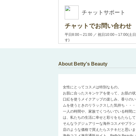
チャットサポート
チャットでお問い合わせ
平日8:00～21:00 ／ 祝日10:00～17:
す)
About Betty's Beauty
女性にとってコスメは特別なもの。
お肌に合ったスキンケアを使って、お肌の状
口紅を使うメイクアップの楽しみ、香りのい
ムを使うときのリラックスした気持ち・・・
一人の時間や、家族でくつろいでいる時間に
は、私たちの生活に幸せと彩りをもたらして
そんなラグジュアリーな海外コスメやブラン
店のような価格で買えたらステキだと思いま
海外コスメ激安通販サイト、Betty's Be