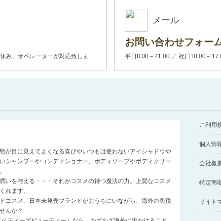
メール
お問い合わせフォー
00(土日休み、オペレーターが対応致しま
平日8:00～21:00 ／ 祝日10:00～17
ご利用
個人情
態が目に見えてよくなる喜びやいつもは使わないアイシャドウや
いシャンプーやコンディショナー、ボディソープやボディクリー
会社概
。
潤いを与える・・・それがコスメの持つ魔法の力。上質なコスメ
特定商
くれます。
ドコスメ、日本未発売ブランドがおうちにいながら、海外の免税
サイト
せんか？
auty（ベティーズビューティー）なら、わざわざ海外に出かけること