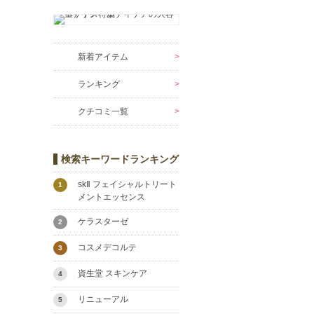
新着アイテム
ランキング
クチコミ一覧
検索キーワードランキング
skⅡ フェイシャルトリート
1
メントエッセンス
ケラスターゼ
2
コスメデコルテ
3
資生堂 スキンケア
4
リニューアル
5