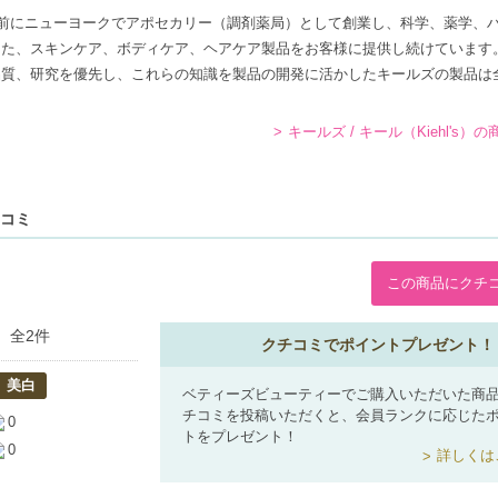
上前にニューヨークでアポセカリー（調剤薬局）として創業し、科学、薬学、
した、スキンケア、ボディケア、ヘアケア製品をお客様に提供し続けています
品質、研究を優先し、これらの知識を製品の開発に活かしたキールズの製品は
キールズ / キール（Kiehl's）
チコミ
この商品にクチ
全2件
クチコミでポイントプレゼント！
美白
ベティーズビューティーでご購入いただいた商
チコミを投稿いただくと、会員ランクに応じた
0
トをプレゼント！
0
詳しくは