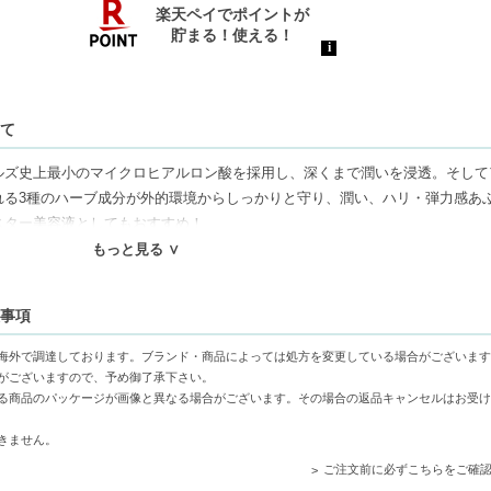
いて
ルズ史上最小のマイクロヒアルロン酸を採用し、深くまで潤いを浸透。そして
れる3種のハーブ成分が外的環境からしっかりと守り、潤い、ハリ・弾力感あ
スター美容液としてもおすすめ！
もっと見る ∨
ン酸が角質層までしっかり浸透し、深い潤いを提供。
意事項
-外的環境から肌を守る3種のハーブ成分が配合され、健やかな肌をサポート
とで、その浸透力が向上し、より効果的なスキンケアを実現します。
海外で調達しております。ブランド・商品によっては処方を変更している場合がございます
がございますので、予め御了承下さい。
る商品のパッケージが画像と異なる場合がございます。その場合の返品キャンセルはお受け
きません。
ご注文前に必ずこちらをご確