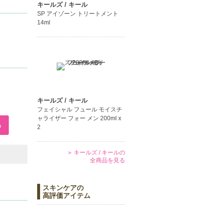
キールズ / キール
SP アイゾーン トリートメント
14ml
キールズ / キール
フェイシャル フュール モイスチ
ャライザー フォー メン 200ml x
2
キールズ / キールの
全商品を見る
スキンケアの
高評価アイテム