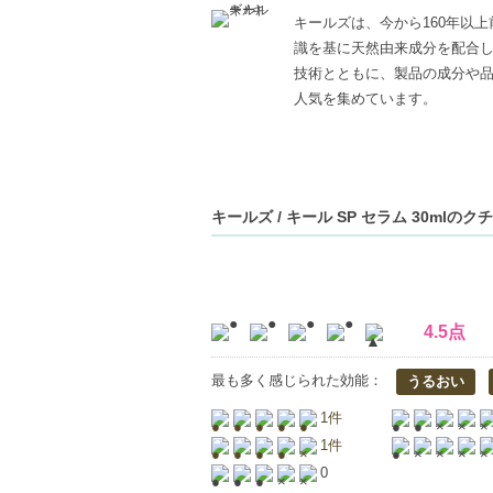
キールズは、今から160年以
識を基に天然由来成分を配合
技術とともに、製品の成分や
人気を集めています。
キールズ / キール SP セラム 30mlのク
4.5点
最も多く感じられた効能：
うるおい
1件
1件
0