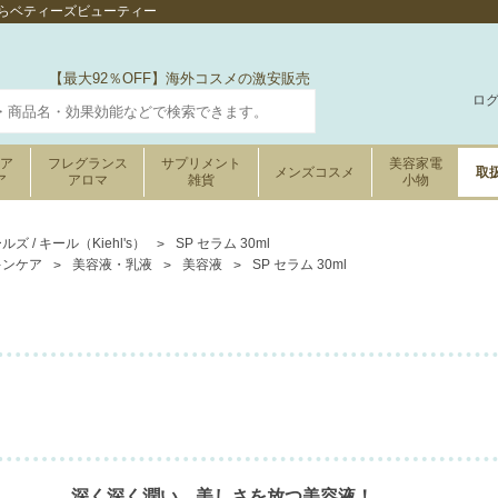
販売ならベティーズビューティー
【最大92％OFF】海外コスメの激安販売
ロ
ケア
フレグランス
サプリメント
美容家電
メンズコスメ
取
ア
アロマ
雑貨
小物
ルズ / キール（Kiehl's）
SP セラム 30ml
キンケア
美容液・乳液
美容液
SP セラム 30ml
深く深く潤い、美しさを放つ美容液！