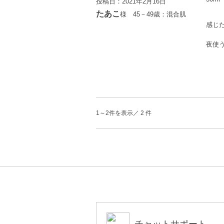
投稿日：2021年2月16日
たあこ
様 45－49歳：混合肌
感じ
夜使
1～2件を表示／ 2 件