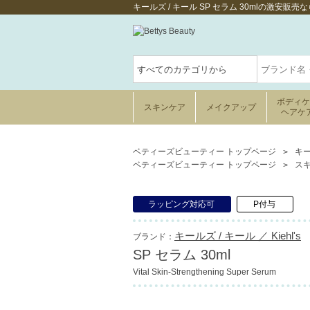
キールズ / キール SP セラム 30mlの激安
ボディ
スキンケア
メイクアップ
ヘアケ
ベティーズビューティー トップページ
キー
ベティーズビューティー トップページ
ス
ラッピング対応可
P付与
キールズ / キール ／ Kiehl's
ブランド：
SP セラム 30ml
Vital Skin-Strengthening Super Serum