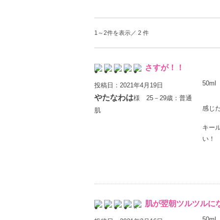
1～2件を表示／ 2 件
さすが！！
50ml
投稿日：2021年4月19日
やたなわは
様 25－29歳：普通
感じ
肌
キー
い！
肌が翌朝ツルツルに
50ml