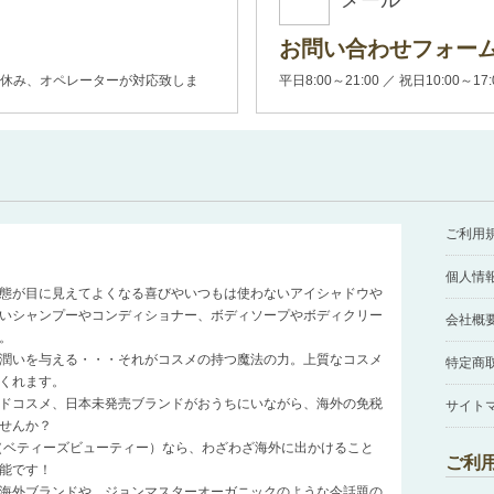
メール
お問い合わせフォー
00(土日休み、オペレーターが対応致しま
平日8:00～21:00 ／ 祝日10:00～17
ご利用
個人情
態が目に見えてよくなる喜びやいつもは使わないアイシャドウや
いシャンプーやコンディショナー、ボディソープやボディクリー
会社概
。
潤いを与える・・・それがコスメの持つ魔法の力。上質なコスメ
特定商
くれます。
ドコスメ、日本未発売ブランドがおうちにいながら、海外の免税
サイト
せんか？
auty（ベティーズビューティー）なら、わざわざ海外に出かけること
ご利
能です！
海外ブランドや、ジョンマスターオーガニックのような今話題の