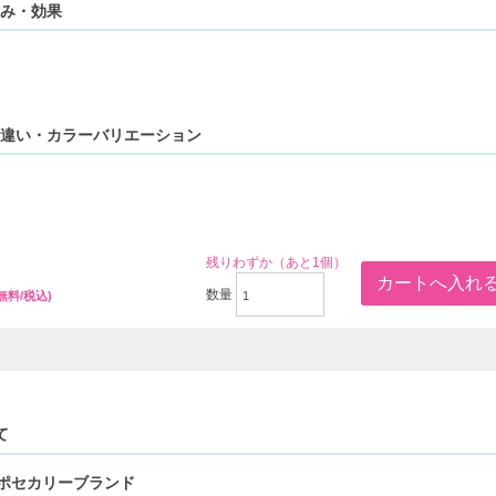
お悩み・効果
の容量違い・カラーバリエーション
0
残りわずか（あと1個）
数量
無料/税込)
て
ポセカリーブランド