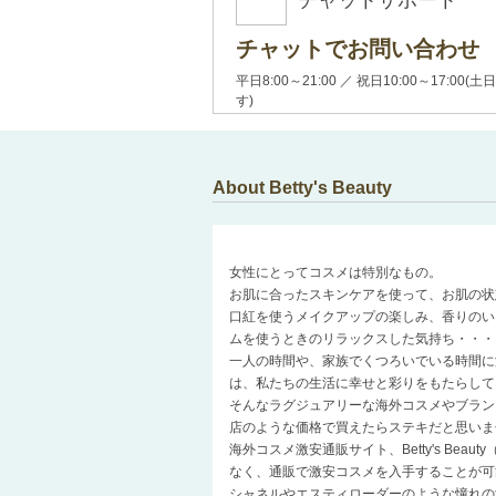
チャットサポート
チャットでお問い合わせ
平日8:00～21:00 ／ 祝日10:00～17:
す)
About Betty's Beauty
女性にとってコスメは特別なもの。
お肌に合ったスキンケアを使って、お肌の状
口紅を使うメイクアップの楽しみ、香りのい
ムを使うときのリラックスした気持ち・・・
一人の時間や、家族でくつろいでいる時間に
は、私たちの生活に幸せと彩りをもたらして
そんなラグジュアリーな海外コスメやブラン
店のような価格で買えたらステキだと思いま
海外コスメ激安通販サイト、Betty's Be
なく、通販で激安コスメを入手することが可
シャネルやエスティローダーのような憧れの