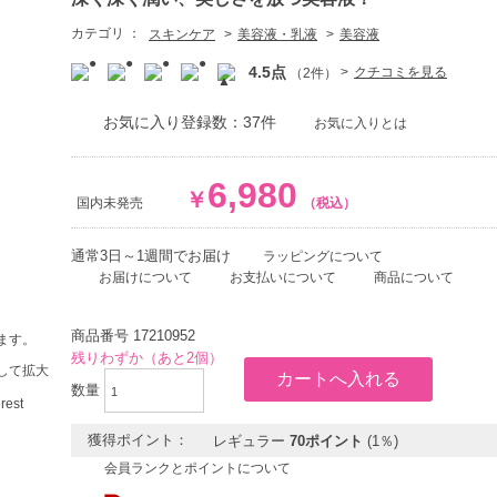
カテゴリ ：
スキンケア
美容液・乳液
美容液
4.5点
クチコミを見る
（2件）
お気に入り登録数：37件
お気に入りとは
6,980
￥
国内未発売
（税込）
通常3日～1週間でお届け
ラッピングについて
お届けについて
お支払いについて
商品について
商品番号
17210952
ます。
残りわずか（あと2個）
して拡大
数量
獲得ポイント：
レギュラー
70ポイント
(1％)
会員ランクとポイントについて