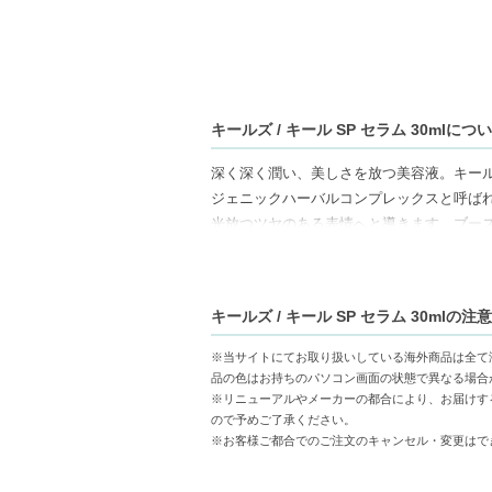
キールズ / キール SP セラム 30mlにつ
深く深く潤い、美しさを放つ美容液。キー
ジェニックハーバルコンプレックスと呼ば
光放つツヤのある表情へと導きます。ブー
【商品の特徴】
マイクロヒアルロン酸-業界最小のヒアルロ
キールズ / キール SP セラム 30mlの注
アダプトジェニックハーバルコンプレックス
ブースター効果-化粧水の前に使用するこ
※当サイトにてお取り扱いしている海外商品は全て
品の色はお持ちのパソコン画面の状態で異なる場合
【こんな方へおすすめ】
※リニューアルやメーカーの都合により、お届けす
ので予めご了承ください。
肌の乾燥やハリ感が気になる方
※お客様ご都合でのご注文のキャンセル・変更はで
外的環境によるダメージが心配な方
【JAN/UPC:3605972256287】