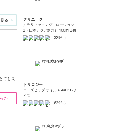
クリニーク
見る
クラリファイング ローション
2（日本アジア処方） 400ml 1個
（329件）
とても良
トリロジー
ローズヒップ オイル 45ml BIGサ
イズ
った
（629件）