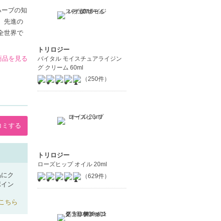
ハーブの知
。先進の
全世界で
トリロジー
の商品を見る
バイタル モイスチュアライジン
グ クリーム 60ml
（250件）
コミする
トリロジー
ローズヒップ オイル 20ml
品にク
（629件）
ポイン
こちら