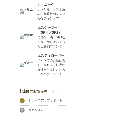
クリニーク
アレルギーテスト済
み、無香料のシンプ
ルなスキンケア
エスケーツー
（SK-II／SK2）
奇跡の一滴「SK-IIピ
テラ」からはじまっ
た世界的ブランド
エスティローダー
「すべての女性は美
しくなれる」世界の
女性から支持される
伝統のブランド！
注目のお悩みキーワード
シェイプアップサポート
1
発色がよい
2