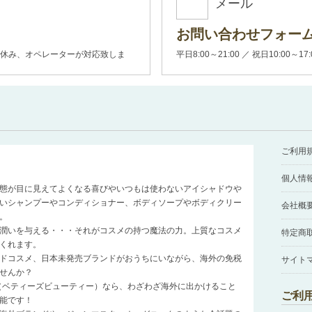
メール
お問い合わせフォー
00(土日休み、オペレーターが対応致しま
平日8:00～21:00 ／ 祝日10:00～17
ご利用
個人情
態が目に見えてよくなる喜びやいつもは使わないアイシャドウや
いシャンプーやコンディショナー、ボディソープやボディクリー
会社概
。
潤いを与える・・・それがコスメの持つ魔法の力。上質なコスメ
特定商
くれます。
ドコスメ、日本未発売ブランドがおうちにいながら、海外の免税
サイト
せんか？
auty（ベティーズビューティー）なら、わざわざ海外に出かけること
ご利
能です！