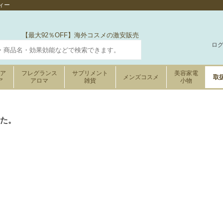
ィー
【最大92％OFF】海外コスメの激安販売
ロ
ケア
フレグランス
サプリメント
美容家電
メンズコスメ
取
ア
アロマ
雑貨
小物
た。