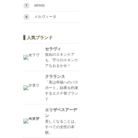
aesop
7
メルヴィータ
8
人気ブランド
セラヴィ
攻めのスキンケア
も、守りのスキンケ
アもおまかせ！
クラランス
「美は幸福へのパス
ポート」結果を約束
するエステ発ブラン
ド
エリザベスアーデ
ン
美しくなることは、
すべての女性の本
能。