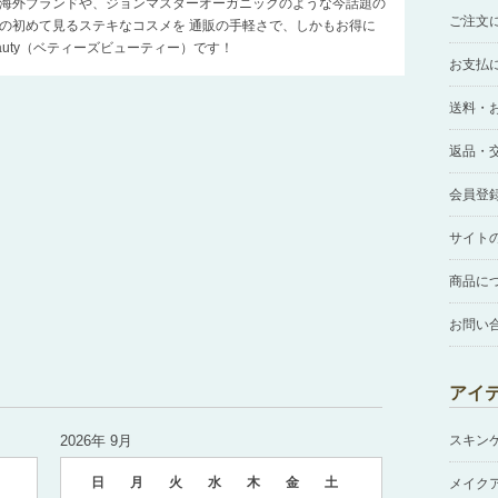
海外ブランドや、ジョンマスターオーガニックのような今話題の
ご注文
の初めて見るステキなコスメを 通販の手軽さで、しかもお得に
Beauty（ベティーズビューティー）です！
お支払
送料・
返品・
会員登
サイト
商品に
お問い
アイ
2026年 9月
スキン
日
月
火
水
木
金
土
メイク