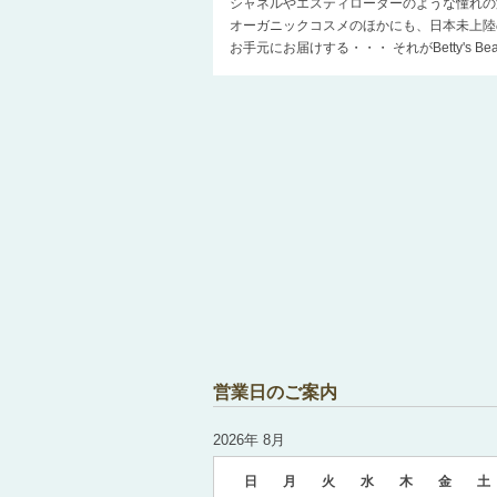
シャネルやエスティローダーのような憧れの
オーガニックコスメのほかにも、日本未上陸
お手元にお届けする・・・ それがBetty's 
営業日のご案内
2026年 8月
日
月
火
水
木
金
土