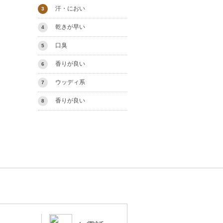
汗・におい
3
乾きが早い
4
口臭
5
香りが良い
6
ウッディ系
7
香りが良い
8