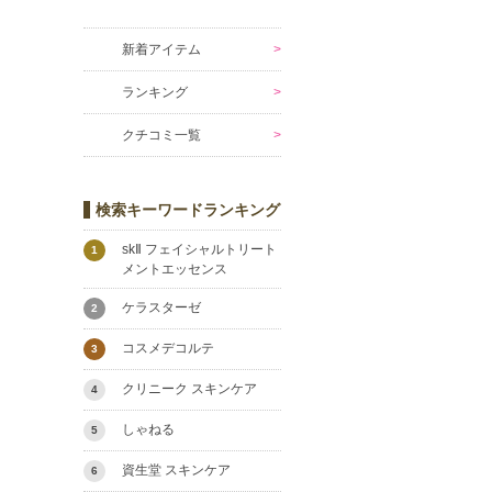
新着アイテム
ランキング
クチコミ一覧
検索キーワードランキング
skⅡ フェイシャルトリート
1
メントエッセンス
ケラスターゼ
2
コスメデコルテ
3
クリニーク スキンケア
4
しゃねる
5
資生堂 スキンケア
6