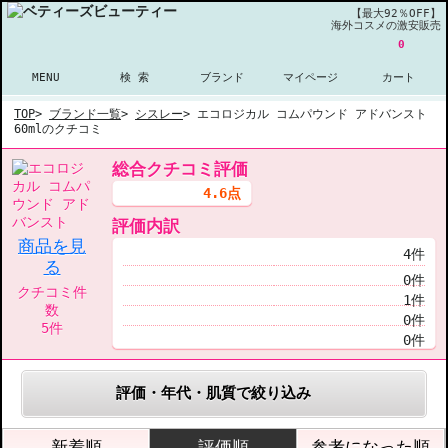
【最大92％OFF】
海外コスメの激安販売
0
MENU
検 索
ブランド
マイページ
カート
TOP
>
ブランド一覧
>
シスレー
>
エコロジカル コムパウンド アドバンスト
60mlのクチコミ
総合クチコミ評価
4.6点
評価内訳
商品を見
4件
る
0件
クチコミ件
1件
数
0件
5件
0件
評価・年代・肌質で絞り込み
新着順
評価順
参考になった順