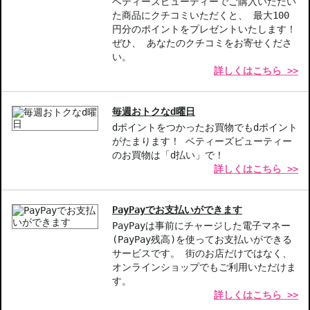
ベティーズビューティーでご購入いただい
でください。マッサージも禁物です。こすると肌を痛める原因にな
た商品にクチコミいただくと、 最大100
ります。またパックでもありませんので、顔の上でクリームを乾か
円分のポイントをプレゼントいたします！
さないように気をつけてください。 ドクター ハウシュカ リバイ
ぜひ、 あなたのクチコミをお寄せくださ
タライジング マスク 30ml (洗い流すパック・マスク)...肌本来
い。
詳しくはこちら >>
の再生機能を高める、集中ケア用パッククリーム 使用方法...朝ま
たは夜の洗顔後、フェイスコンディショナー等でお肌を整えた後
に、お肌がパックの色で隠れる量をお顔全体（目の際まで使用
毎週おトクなd曜日
可）、首すじ、耳たぶになじませ、10～15分位放置した後に湿らせ
dポイントをつかったお買物でもdポイント
たコットンやホットタオル等で拭き取ります。
がたまります！ ベティーズビューティー
のお買物は「d払い」で！
【商品の特徴】
詳しくはこちら >>
特徴1-フェイシャルトナー-肌をイキイキとした健康的な印象へ導
く化粧水。
特徴2-クレンズクリーム-新発想の押して離す洗顔法で、優しく汚
PayPayでお支払いができます
れをオフ。
PayPayは事前にチャージした電子マネー
特徴3-リバイタライジングマスク-集中ケアで肌再生機能を高め、
(PayPay残高)を使ってお支払いができる
サービスです。 街のお店だけではなく、
明るくなめらかな仕上がりに。
オンラインショップでもご利用いただけま
す。
【こんな方へおすすめ】
詳しくはこちら >>
スキンケアのクオリティを高めたい方