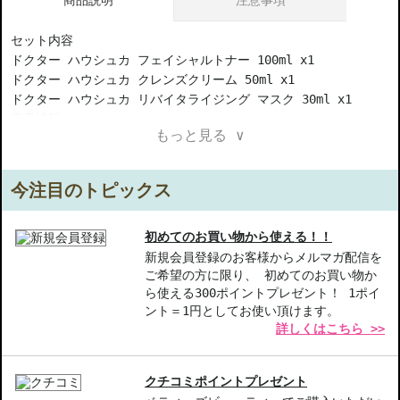
セット内容
ドクター ハウシュカ フェイシャルトナー 100ml x1
ドクター ハウシュカ クレンズクリーム 50ml x1
ドクター ハウシュカ リバイタライジング マスク 30ml x1
商品情報
もっと見る ∨
ドクター ハウシュカ フェイシャルトナー 100ml (化粧水)...イ
キイキとした健やかなお肌へと導く化粧水 使用方法...朝晩の洗顔
後、お顔や首すじにたっぷりとスプレーし、手でよくなじませてく
今注目のトピックス
ださい。 ドクター ハウシュカ クレンズクリーム 50ml (その他
洗顔料)...「押して離し」をする新発想のウォッシュクリーム 使
用方法...あらかじめ、お湯で顔をよくぬらしておきます。少量の
初めてのお買い物から使える！！
水で溶いてやわらかくします。よりやわらかいクリーム状にしたフ
新規会員登録のお客様からメルマガ配信を
ご希望の方に限り、 初めてのお買い物か
ェイスウォッシュクリームを両手でやさしく顔に押し当てては離し
ら使える300ポイントプレゼント！ 1ポイ
ます。この時、ピチャと音が出るのが丁度いい柔らさです。この動
ント＝1円としてお使い頂けます。
作を繰り返して、クリームを顔の中心から外側に向けて広げていき
詳しくはこちら >>
ます。決してこすらないでください。その後たっぷりとした量のぬ
るま湯でクリームを洗い流し、最後は冷たい水で肌をひきしめま
す。敏感肌の方は最後もぬるま湯で締めくくってください。 使用
クチコミポイントプレゼント
量目安：約3cm。スクラブ洗顔料ではありませんのですり込まない