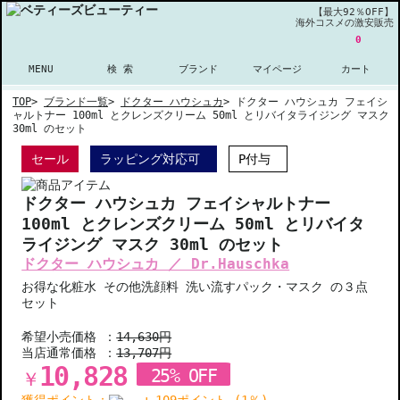
【最大92％OFF】
海外コスメの激安販売
0
MENU
検 索
ブランド
マイページ
カート
TOP
>
ブランド一覧
>
ドクター ハウシュカ
>
ドクター ハウシュカ フェイシ
ャルトナー 100ml とクレンズクリーム 50ml とリバイタライジング マスク
30ml のセット
セール
ラッピング対応可
P付与
ドクター ハウシュカ フェイシャルトナー
100ml とクレンズクリーム 50ml とリバイタ
ライジング マスク 30ml のセット
ドクター ハウシュカ ／ Dr.Hauschka
お得な化粧水 その他洗顔料 洗い流すパック・マスク の３点
セット
希望小売価格 ：
14,630円
当店通常価格 ：
13,707円
10,828
25% OFF
￥