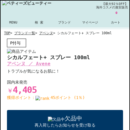
【最大92％OFF】
海外コスメの激安販売
0
MENU
検 索
ブランド
マイページ
カート
TOP
>
ブランド一覧
>
アベンヌ
>
シカルフェート+ スプレー 100ml
P付与
シカルフェート+ スプレー 100ml
アベンヌ ／ Avene
トラブルが気になるお肌に！
国内未発売
4,405
￥
獲得ポイント：
45ポイント (1％)
欠品中
再入荷したらお知らせを受け取る