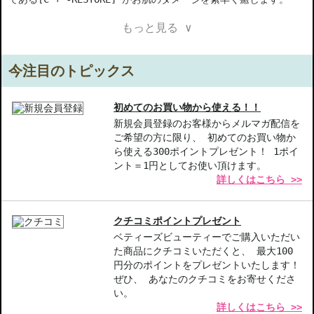
もっと見る ∨
【ご注意ください】
◇こちらの商品は代引きでの発送ができかねます。代引きでご注文
いただいた場合は、コンビニ後払いに変更をさせて頂きます。コン
今注目のトピックス
ビニ後払いには、決済代行会社による審査がございます。予めご了
承ください。
◇こちらの商品は、ヤマト運輸、佐川急便もしくは日本郵便で発送
初めてのお買い物から使える！！
をさせて頂きます。配送便のご指定はできません。
新規会員登録のお客様からメルマガ配信を
ご希望の方に限り、 初めてのお買い物か
◇お届け日・お時間帯指定は承っておりません。
ら使える300ポイントプレゼント！ 1ポイ
◇配送伝票の依頼主名、納品書に弊社以外の物流センター社名が記
ント＝1円としてお使い頂けます。
載されることがあります。
詳しくはこちら >>
◇上記注意書き記載がある商品の合計金額が16666円以上の場合、
別途手数料が発生する場合があります。予めご了承ください。
◇1件のご注文でも倉庫が異なる場合や配送用箱の関係で荷物を分割
クチコミポイントプレゼント
して配送する場合がございます。予めご了承ください。また、明細
ベティーズビューティーでご購入いただい
書は分割してそれぞれの荷物に同梱されますが手数料等の変更はご
た商品にクチコミいただくと、 最大100
ざいませんのでご安心ください。
円分のポイントをプレゼントいたします！
◇この商品はラッピングができません。
ぜひ、 あなたのクチコミをお寄せくださ
い。
詳しくはこちら >>
【商品の特徴】