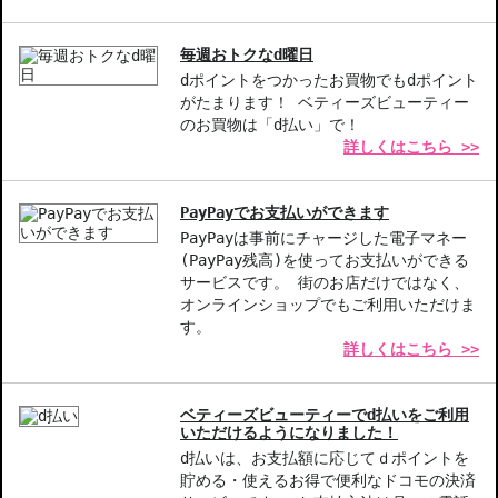
ポストバイオティック成分配合-アベンヌサーマルウォーター由来
の成分が肌をしっかりサポート。
毎週おトクなd曜日
手軽なスプレータイプ-いつでもどこでも使いやすく、急なトラブ
dポイントをつかったお買物でもdポイント
ルにも対応可能。
がたまります！ ベティーズビューティー
幅広い年齢層で使える-赤ちゃんから大人まで、安心して使用でき
のお買物は「d払い」で！
る優しい処方。
詳しくはこちら >>
【こんな方へおすすめ】
敏感肌をお持ちの方
PayPayでお支払いができます
時短ケアを希望する忙しい方
PayPayは事前にチャージした電子マネー
トラブルのある肌を改善したい方
(PayPay残高)を使ってお支払いができる
サービスです。 街のお店だけではなく、
オンラインショップでもご利用いただけま
商品番号：
10410562
す。
JAN/UPC：3282770205633
詳しくはこちら >>
ベティーズビューティーでd払いをご利用
いただけるようになりました！
d払いは、お支払額に応じてｄポイントを
貯める・使えるお得で便利なドコモの決済