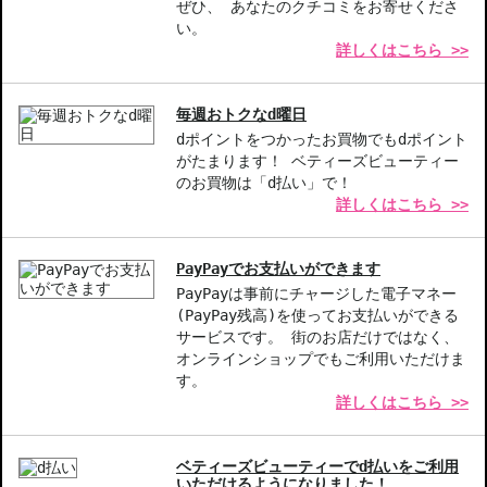
◇この商品はラッピングができません。
ぜひ、 あなたのクチコミをお寄せくださ
い。
詳しくはこちら >>
【商品の特徴】
ノンケミカル処方-敏感肌の方でも安心して使える、高い紫外線カ
ット効果を実現。
毎週おトクなd曜日
ウォータープルーフ-汗や水に強いので、レジャーやアウトドアに
dポイントをつかったお買物でもdポイント
も最適です。
がたまります！ ベティーズビューティー
軽い付け心地-肌への負担が少なく、毎日の使用にも適している。
のお買物は「d払い」で！
詳しくはこちら >>
【こんな方へおすすめ】
敏感肌で日焼け止め選びに悩んでいる方。
レジャーやアウトドア活動が多い方。
PayPayでお支払いができます
PayPayは事前にチャージした電子マネー
商品番号：
10410660
(PayPay残高)を使ってお支払いができる
サービスです。 街のお店だけではなく、
JAN/UPC：3282770149494
オンラインショップでもご利用いただけま
す。
お悩み・効果
詳しくはこちら >>
高SPF・PA
ベティーズビューティーでd払いをご利用
いただけるようになりました！