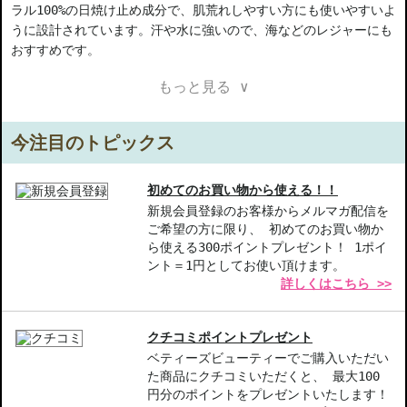
ラル100%の日焼け止め成分で、肌荒れしやすい方にも使いやすいよ
うに設計されています。汗や水に強いので、海などのレジャーにも
おすすめです。
もっと見る ∨
【ご注意ください】
◇こちらの商品は代引きでの発送ができかねます。代引きでご注文
いただいた場合は、コンビニ後払いに変更をさせて頂きます。コン
今注目のトピックス
ビニ後払いには、決済代行会社による審査がございます。予めご了
承ください。
◇こちらの商品は、ヤマト運輸、佐川急便もしくは日本郵便で発送
初めてのお買い物から使える！！
をさせて頂きます。配送便のご指定はできません。
新規会員登録のお客様からメルマガ配信を
ご希望の方に限り、 初めてのお買い物か
◇お届け日・お時間帯指定は承っておりません。
ら使える300ポイントプレゼント！ 1ポイ
◇配送伝票の依頼主名、納品書に弊社以外の物流センター社名が記
ント＝1円としてお使い頂けます。
載されることがあります。
詳しくはこちら >>
◇上記注意書き記載がある商品の合計金額が16666円以上の場合、
別途手数料が発生する場合があります。予めご了承ください。
◇1件のご注文でも倉庫が異なる場合や配送用箱の関係で荷物を分割
クチコミポイントプレゼント
して配送する場合がございます。予めご了承ください。また、明細
ベティーズビューティーでご購入いただい
書は分割してそれぞれの荷物に同梱されますが手数料等の変更はご
た商品にクチコミいただくと、 最大100
ざいませんのでご安心ください。
円分のポイントをプレゼントいたします！