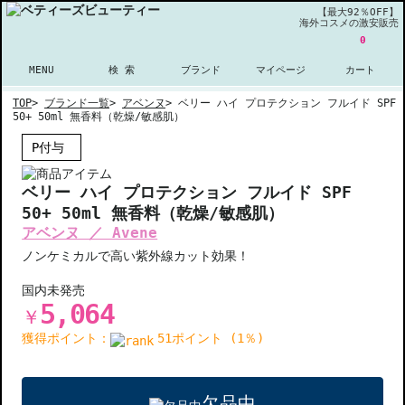
【最大92％OFF】
海外コスメの激安販売
0
MENU
検 索
ブランド
マイページ
カート
TOP
>
ブランド一覧
>
アベンヌ
>
ベリー ハイ プロテクション フルイド SPF
50+ 50ml 無香料（乾燥/敏感肌）
P付与
ベリー ハイ プロテクション フルイド SPF
50+ 50ml 無香料（乾燥/敏感肌）
アベンヌ ／ Avene
ノンケミカルで高い紫外線カット効果！
国内未発売
5,064
￥
獲得ポイント：
51ポイント (1％)
欠品中