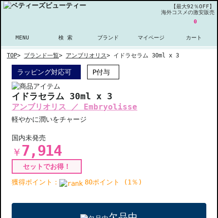
【最大92％OFF】
海外コスメの激安販売
0
MENU
検 索
ブランド
マイページ
カート
TOP
>
ブランド一覧
>
アンブリオリス
>
イドラセラム 30ml x 3
ラッピング対応可
P付与
イドラセラム 30ml x 3
アンブリオリス ／ Embryolisse
軽やかに潤いをチャージ
国内未発売
7,914
￥
セットでお得！
獲得ポイント：
80ポイント (1％)
欠品中