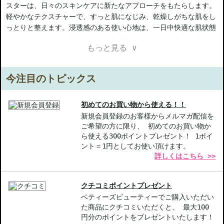
スターは、日々のスキンケアに新たなアプローチをもたらします。
軽やかなテクスチャーで、すっと肌になじみ、乾燥しがちな肌をし
っとりと整えます。浸透感のある使い心地は、一日中快適な肌状態
をサポートします。乾燥の気になる季節でも、みずみずしい肌へと
もっと見る ∨
導くために、多忙な毎日でも手放せないアイテムとなるでしょう。
洗顔後の肌に軽やかに塗布し、いつものスキンケアステップへと続
けてください。
今注目のトピックス
【商品の特徴】
やさしい保湿力-軽やかなテクスチャーで肌にすっとなじみなが
初めてのお買い物から使える！！
ら、しっとりと潤いをキープ
新規会員登録のお客様からメルマガ配信を
ご希望の方に限り、 初めてのお買い物か
乾燥から守る-乾燥しがちな肌を整え、みずみずしい肌印象へと導
ら使える300ポイントプレゼント！ 1ポイ
きます
ント＝1円としてお使い頂けます。
使いやすさ-洗顔後すぐのケアに最適、日常のスキンケアに取り入
詳しくはこちら >>
れやすい美容液
【こんな方へおすすめ】
クチコミポイントプレゼント
乾燥や肌のつっぱりが気になる方
ベティーズビューティーでご購入いただい
保湿力が高く、軽いテクスチャーの美容液を探している方
た商品にクチコミいただくと、 最大100
円分のポイントをプレゼントいたします！