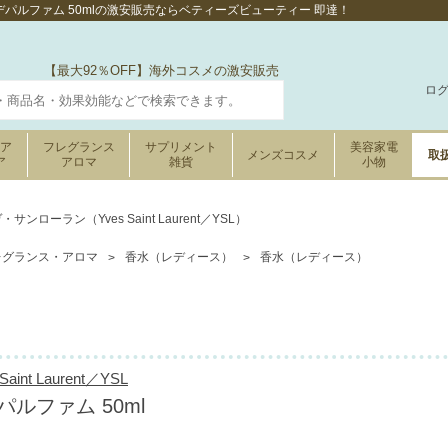
デパルファム 50mlの激安販売ならベティーズビューティー 即達！
【最大92％OFF】海外コスメの激安販売
ロ
ケア
フレグランス
サプリメント
美容家電
メンズコスメ
取
ア
アロマ
雑貨
小物
・サンローラン（Yves Saint Laurent／YSL）
l
レグランス・アロマ
香水（レディース）
香水（レディース）
l
nt Laurent／YSL
ルファム 50ml