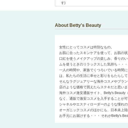
す)
About Betty's Beauty
女性にとってコスメは特別なもの。
お肌に合ったスキンケアを使って、お肌の状
口紅を使うメイクアップの楽しみ、香りのい
ムを使うときのリラックスした気持ち・・・
一人の時間や、家族でくつろいでいる時間に
は、私たちの生活に幸せと彩りをもたらして
そんなラグジュアリーな海外コスメやブラン
店のような価格で買えたらステキだと思いま
海外コスメ激安通販サイト、Betty's Be
なく、通販で激安コスメを入手することが可
シャネルやエスティローダーのような憧れの
オーガニックコスメのほかにも、日本未上陸
お手元にお届けする・・・ それがBetty's 