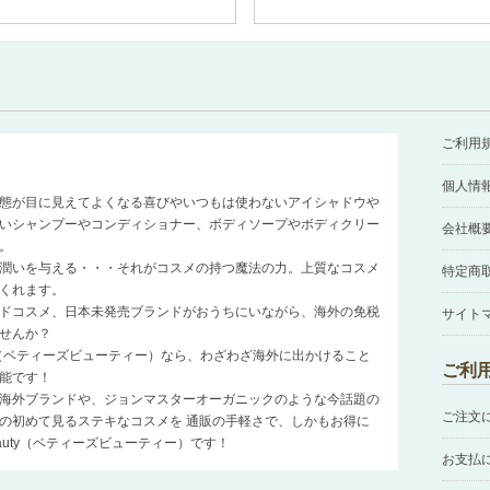
ご利用
個人情
態が目に見えてよくなる喜びやいつもは使わないアイシャドウや
いシャンプーやコンディショナー、ボディソープやボディクリー
会社概
。
潤いを与える・・・それがコスメの持つ魔法の力。上質なコスメ
特定商
くれます。
ドコスメ、日本未発売ブランドがおうちにいながら、海外の免税
サイト
せんか？
auty（ベティーズビューティー）なら、わざわざ海外に出かけること
ご利
能です！
海外ブランドや、ジョンマスターオーガニックのような今話題の
ご注文
の初めて見るステキなコスメを 通販の手軽さで、しかもお得に
Beauty（ベティーズビューティー）です！
お支払