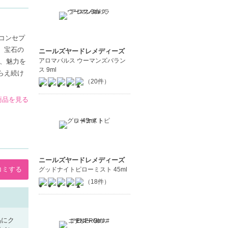
コンセプ
、宝石の
ニールズヤードレメディーズ
アロマパルス ウーマンズバラン
、魅力を
ス 9ml
らえ続け
（20件）
の商品を見る
ニールズヤードレメディーズ
コミする
グッドナイトピローミスト 45ml
（18件）
品にク