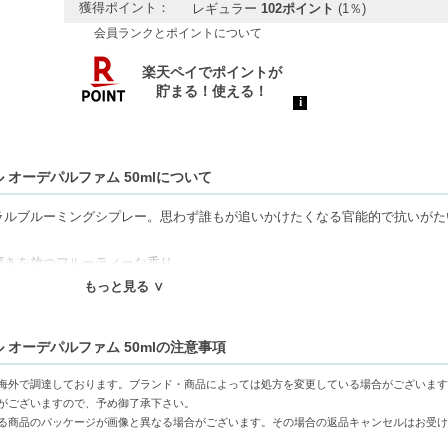
獲得ポイント：
レギュラー
102ポイント
(1％)
会員ランクとポイントについて
 オーデパルファム 50mlについて
ラルブルーミングシプレー。思わず誰もが追いかけたくなる官能的で抗いがた
輝きを放つフルーティーな香り
ルの香り
もっと見る ∨
力で魅了するウッディな香り
送業者の規定により空輸での沖縄輸送ができません。配送先が沖縄の場合はキ
 オーデパルファム 50mlの注意事項
ます。
海外で調達しております。ブランド・商品によっては処方を変更している場合がございます
がございますので、予め御了承下さい。
る商品のパッケージが画像と異なる場合がございます。その場合の返品キャンセルはお受け