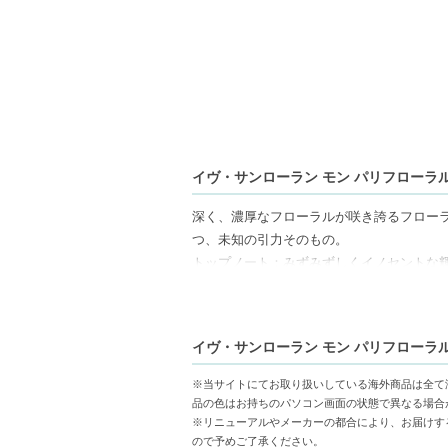
イヴ・サンローラン モン パリフローラル
深く、濃厚なフローラルが咲き誇るフロー
つ、未知の引力そのもの。
トップノート：みずみずしくイノセントな
ミドルノート：情熱的に咲き誇るフローラ
ベースノート：抗えないセンシュアルな引
※こちらの商品はアルコールを含むため配
イヴ・サンローラン モン パリフローラル
となりますのでご了承の程お願い申し上げ
※当サイトにてお取り扱いしている海外商品は全て
【JAN/UPC:3614272491342】
品の色はお持ちのパソコン画面の状態で異なる場合
※リニューアルやメーカーの都合により、お届けす
ので予めご了承ください。