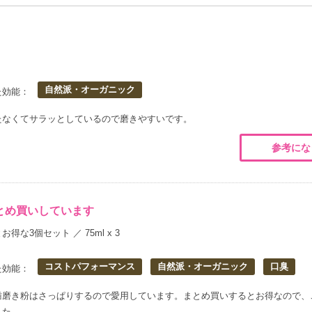
自然派・オーガニック
た効能：
たなくてサラッとしているので磨きやすいです。
参考にな
とめ買いしています
お得な3個セット ／ 75ml x 3
コストパフォーマンス
自然派・オーガニック
口臭
た効能：
歯磨き粉はさっぱりするので愛用しています。まとめ買いするとお得なので、
した。