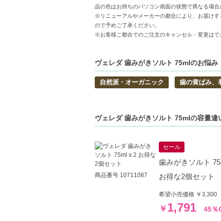
使いやすいサイズ-ナチュラル系の中でも持
品の色はお持ちのパソコン画面の状態で異なる場合
※リニューアルやメーカーの都合により、お届けす
【こんな方へおすすめ】
ので予めご了承ください。
※お客様ご都合でのご注文のキャンセル・変更はで
虫歯を気にされる方
自然派のオーラルケアをお探しの方
ヴェレダ 歯みがきソルト 75mlのお悩み
中文的商品説明在這裡（中国語の商品
自然派・オーガニック
歯の黄ばみ、
Product description in Englis
【JAN/UPC:7611916002014】
ヴェレダ 歯みがきソルト 75mlの容量
セール
歯みがきソルト 75ml
商品番号 10711087
お得な2個セット
希望小売価格 ￥3,300
1,791
￥
45％