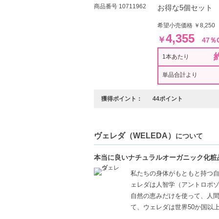
商品番号 10711962
お得な5個セット
希望小売価格 ￥8,250
4,355
￥
47％
1本あたり
単品合計より
獲得ポイント：
44ポイント
ヴェレダ（WELEDA）
について
本当に良いナチュラルオーガニック化粧
私たちの身体がもともと持つ
ェレダは人智学（アントロポ
自然の恵みだけを使って、人
て、ウェレダは世界50か国以