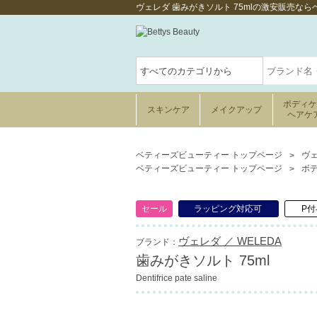
ヴェレダ 歯みがきソルト 75mlの激安販売な
ボディ
スキンケア
メイクアップ
ヘアケ
ベティーズビューティー トップページ
ヴェ
ベティーズビューティー トップページ
ボ
セール
ラッピング対応可
P付
ヴェレダ ／ WELEDA
ブランド：
歯みがきソルト 75ml
Dentifrice pate saline