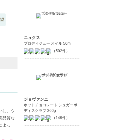
望
ニュクス
プロディジュー オイル 50ml
（502件）
ジョヴァンニ
ホットチョコレート シュガーボ
ディスクラブ 260g
いに、ウ
高品質な
（149件）
によっ