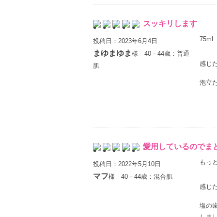
スッキリします
75ml
投稿日：2023年6月4日
まゆまゆま
様 40－44歳：普通
感じ
肌
泡立
愛用しているのでま
もっと
投稿日：2022年5月10日
マフ
様 40－44歳：混合肌
感じ
塩の
しま