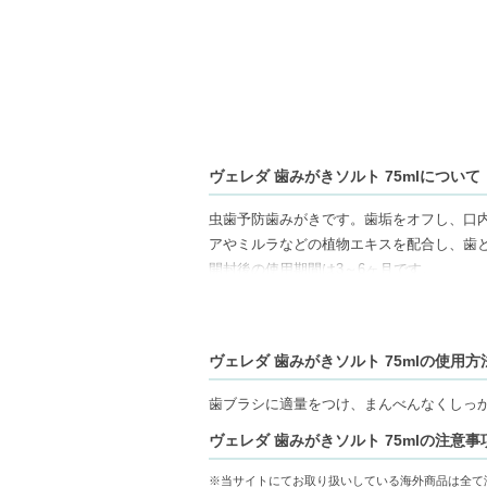
ヴェレダ 歯みがきソルト 75mlについて
虫歯予防歯みがきです。歯垢をオフし、口
アやミルラなどの植物エキスを配合し、歯
開封後の使用期間は3～6ヶ月です。
＊海外調達品の為、複数のパッケージが混
※WELEDAの商品は使用期限が短く、商
ヴェレダ 歯みがきソルト 75mlの使用方
【ギフト好適品】
歯ブラシに適量をつけ、まんべんなくしっ
【商品の特徴】
ヴェレダ 歯みがきソルト 75mlの注意事
自然派の成分-ラタニアやミルラなどの植物
さっぱりした使い心地-ミントの風味で磨い
※当サイトにてお取り扱いしている海外商品は全て