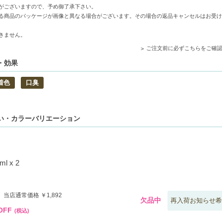
ち運びやすく、収納にも便利。
がございますので、予め御了承下さい。
る商品のパッケージが画像と異なる場合がございます。その場合の返品キャンセルはお受け
きません。
ご注文前に必ずこちらをご確
・効果
説明はこちら）
着色
口臭
h is here（英語の商品説明はこちら）
違い・カラーバリエーション
 x 2
 当店通常価格 ￥1,892
欠品中
再入荷お知らせ希
OFF
(税込)