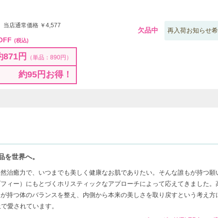
 当店通常価格 ￥4,577
欠品中
再入荷お知らせ希
OFF
(税込)
約871円
（単品：890円）
約95円お得！
品を世界へ。
自然治癒力で、いつまでも美しく健康なお肌でありたい。そんな誰もが持つ願
ゾフィー）にもとづくホリスティックなアプローチによって応えてきました。
間が持つ体のバランスを整え、内側から本来の美しさを取り戻すという考え方
上で愛されています。