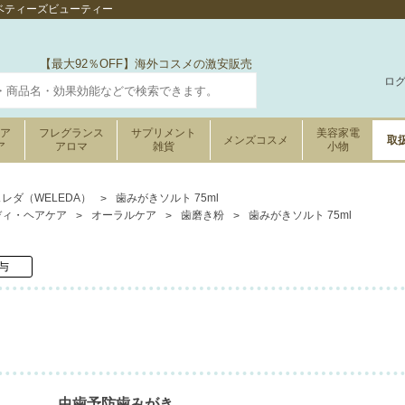
らベティーズビューティー
【最大92％OFF】海外コスメの激安販売
ロ
ケア
フレグランス
サプリメント
美容家電
メンズコスメ
取
ア
アロマ
雑貨
小物
レダ（WELEDA）
歯みがきソルト 75ml
ディ・ヘアケア
オーラルケア
歯磨き粉
歯みがきソルト 75ml
与
虫歯予防歯みがき