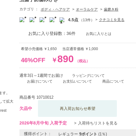
カテゴリ ：
ボディ・ヘアケア
オーラルケア
歯磨き粉
4.5点
クチコミを見る
（13件）
お気に入り登録数：36件
お気に入りとは
希望小売価格 ￥1,650
当店通常価格 ￥1,000
890
46%OFF
￥
（税込）
通常3日～1週間でお届け
ラッピングについて
お届けについて
お支払いについて
商品について
ます。
商品番号
10710012
して拡大
欠品中
再入荷お知らせ希望
2026年8月中旬 入荷予定
入荷待ちリストを見る
獲得ポイント：
レギュラー
9ポイント
(1％)