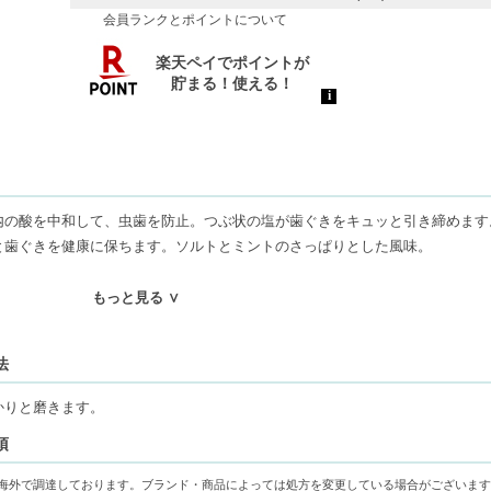
会員ランクとポイントについて
内の酸を中和して、虫歯を防止。つぶ状の塩が歯ぐきをキュッと引き締めます
と歯ぐきを健康に保ちます。ソルトとミントのさっぱりとした風味。
在する可能性がございます。予めご了承下さい。
もっと見る ∨
品によって1年に満たない場合もございます。
法
かりと磨きます。
項
エキスを使用し、安心安全。
た後も口内はすっきり爽快！
海外で調達しております。ブランド・商品によっては処方を変更している場合がございます