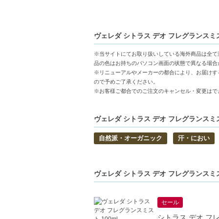
※海外調達品の為、複数のパッケージが混
WELEDAの商品は使用期限が短く、商品
ヴェレダ シトラス デオ フレグランスミスト
【ギフト好適品】
※当サイトにてお取り扱いしている海外商品は全て
【商品の特徴】
品の色はお持ちのパソコン画面の状態で異なる場合
天然成分使用-天然のシトラスオイルを配合
※リニューアルやメーカーの都合により、お届けす
ので予めご了承ください。
リフレッシュ感-使いやすいスプレータイプ
※お客様ご都合でのご注文のキャンセル・変更はで
多目的使用-デオドラントだけでなく、気分
【こんな方へおすすめ】
ヴェレダ シトラス デオ フレグランスミスト
自然な香りを好む方
自然派・オーガニック
汗・におい
リフレッシュしたい方や気分転換をしたい
中文的商品説明在這裡（中国語の商品
ヴェレダ シトラス デオ フレグランスミス
Product description in Englis
【JAN/UPC:7611916001420】
セール
シトラス デオ フレ