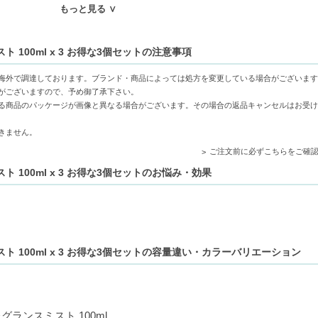
在する可能性がございます。
もっと見る ∨
によって1年に満たない場合もございます。
 100ml x 3 お得な3個セットの注意事項
海外で調達しております。ブランド・商品によっては処方を変更している場合がございます
がございますので、予め御了承下さい。
し、安心して使用できる香り。
る商品のパッケージが画像と異なる場合がございます。その場合の返品キャンセルはお受け
で、全身を瞬時にリフレッシュ。
きません。
転換にも適した香り。
ご注文前に必ずこちらをご確
 100ml x 3 お得な3個セットのお悩み・効果
方
説明はこちら）
ト 100ml x 3 お得な3個セットの容量違い・カラーバリエーション
h is here（英語の商品説明はこちら）
グランスミスト 100ml