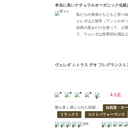
本当に良いナチュラルオーガニック化粧
私たちの身体がもともと持つ
ェレダは人智学（アントロポ
自然の恵みだけを使って、人
て、ウェレダは世界50か国以
ヴェレダ シトラス デオ フレグランスミスト
4.3点
最も多く感じられた効能：
自然派・オー
リラックス
コストパフォーマンス
8件