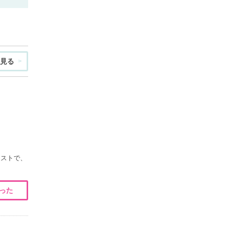
見る
コストで、
った