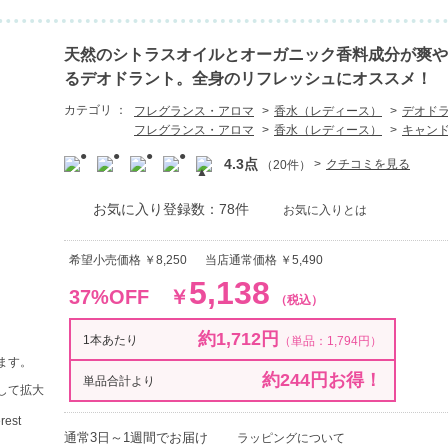
天然のシトラスオイルとオーガニック香料成分が爽や
るデオドラント。全身のリフレッシュにオススメ！
カテゴリ ：
フレグランス・アロマ
香水（レディース）
デオド
フレグランス・アロマ
香水（レディース）
キャン
4.3点
クチコミを見る
（20件）
お気に入り登録数：78件
お気に入りとは
希望小売価格 ￥8,250
当店通常価格 ￥5,490
5,138
37%OFF
￥
（税込）
約1,712円
1本あたり
（単品：1,794円）
ます。
約244円お得！
単品合計より
して拡大
通常3日～1週間でお届け
ラッピングについて