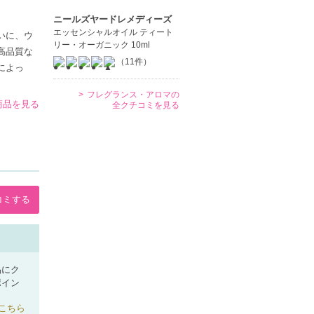
ニールズヤードレメディーズ
エッセンシャルオイル ティート
いに、ウ
リー・オーガニック 10ml
高品質な
（11件）
によっ
フレグランス・アロマの
商品を見る
全クチコミを見る
コミする
品にク
ポイン
こちら