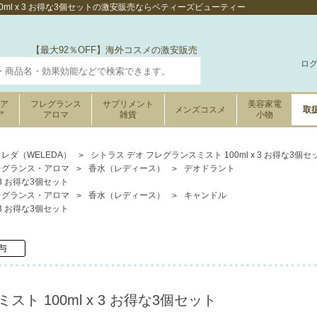
0ml x 3 お得な3個セットの激安販売ならベティーズビューティー
【最大92％OFF】海外コスメの激安販売
ロ
ケア
フレグランス
サプリメント
美容家電
メンズコスメ
取
ア
アロマ
雑貨
小物
レダ（WELEDA）
シトラス デオ フレグランスミスト 100ml x 3 お得な3個セ
レグランス・アロマ
香水（レディース）
デオドラント
 3 お得な3個セット
レグランス・アロマ
香水（レディース）
キャンドル
 3 お得な3個セット
与
ト 100ml x 3 お得な3個セット