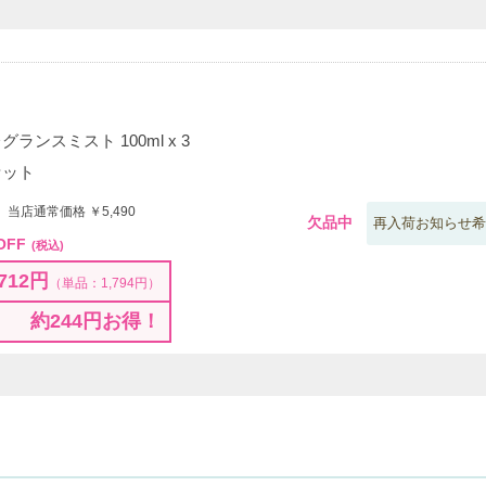
ランスミスト 100ml x 3
セット
 当店通常価格 ￥5,490
欠品中
再入荷お知らせ希
OFF
(税込)
712円
（単品：1,794円）
約244円お得！