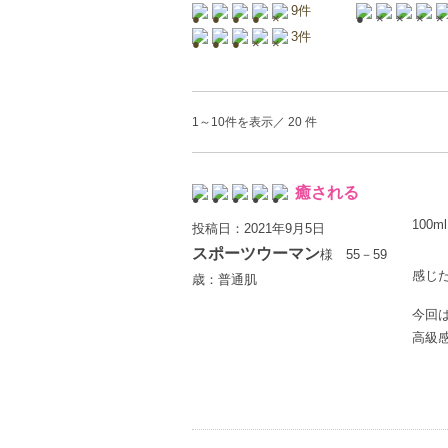
9件
3件
1～10件を表示／ 20 件
癒される
100ml
投稿日：2021年9月5日
スポーツウーマン
様 55－59
感じ
歳：普通肌
今回
高級