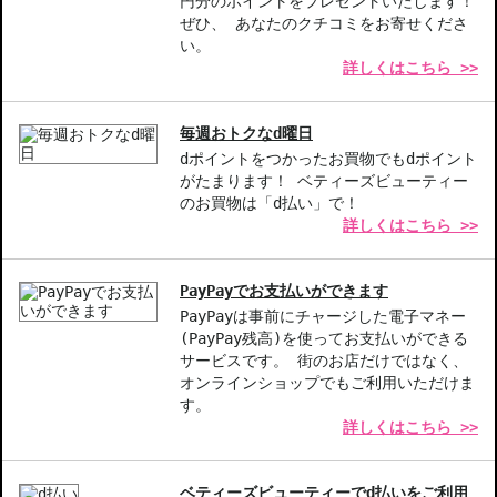
円分のポイントをプレゼントいたします！
(ボディオイル)...保湿やマッサージなど多目的に使えるオイル
ぜひ、 あなたのクチコミをお寄せくださ
使用方法...＜保湿ケアに＞
い。
詳しくはこちら >>
適量を手にとり、手のひらで温めてから肌になじませます。
入浴やシャワーの後など、まだ湿り気のある肌に塗布するとより肌
になじみます。
毎週おトクなd曜日
dポイントをつかったお買物でもdポイント
＜マッサージに＞
がたまります！ ベティーズビューティー
ベビーマッサージに使用する場合には、まず丁寧に汚れを落とし、
のお買物は「d払い」で！
肌に伸ばしてから円を描くようにマッサージします。身体を圧迫し
詳しくはこちら >>
すぎないようやさしいタッチで行います。
＜おむつまわりの汚れ落としに＞
PayPayでお支払いができます
まず丁寧に汚れを落し、コットンに含ませ優しくなでるように拭き
PayPayは事前にチャージした電子マネー
取ります。
(PayPay残高)を使ってお支払いができる
サービスです。 街のお店だけではなく、
コットンは適宜取りかえます。
オンラインショップでもご利用いただけま
す。
※衣類につくと色移りすることがありますのでご注意ください。
詳しくはこちら >>
※容器を強く押すと中身が勢いよく出る場合がございますので、ご
注意ください。
※キク科にアレルギーがある方はご使用をお避けください。
ベティーズビューティーでd払いをご利用