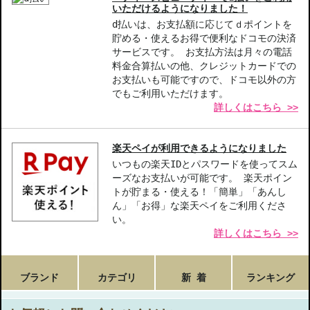
いただけるようになりました！
【ギフト好適品】
d払いは、お支払額に応じてｄポイントを
貯める・使えるお得で便利なドコモの決済
サービスです。 お支払方法は月々の電話
【商品の特徴】
料金合算払いの他、クレジットカードでの
オールインワンセット-入浴から保湿まで、全身のケアをカバーす
お支払いも可能ですので、ドコモ以外の方
る充実の内容。
でもご利用いただけます。
優しい成分-赤ちゃんの敏感肌に配慮された成分で、安心して使用
詳しくはこちら >>
可能。
ギフトに最適-お祝い事や出産祝いとしても喜ばれるパッケージ。
楽天ペイが利用できるようになりました
【こんな方へおすすめ】
いつもの楽天IDとパスワードを使ってスム
赤ちゃんをお迎えする方
ーズなお支払いが可能です。 楽天ポイン
敏感肌のお子様をお持ちの方
トが貯まる・使える！「簡単」「あんし
ん」「お得」な楽天ペイをご利用くださ
い。
商品番号：
10711667
詳しくはこちら >>
ブランド
カテゴリ
新 着
ランキング