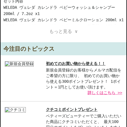
セット内容
WELEDA ヴェレダ カレンドラ ベビーウォッシュ＆シャンプー
200ml / 7.2oz x1
WELEDA ヴェレダ カレンドラ ベビーミルクローション 200ml x1
WELEDA ヴェレダ カレンドラ ベビーオイル（無香料） 200ml x1
もっと見る ∨
商品情報
WELEDA ヴェレダ カレンドラ ベビーウォッシュ＆シャンプー
200ml / 7.2oz (シャンプー)...カレンドラのやさしく心地よい
今注目のトピックス
香りの全身用洗浄料 使用方法...手のひら、またはタオルなどに適
量とって泡立て、赤ちゃんの髪・顔・身体をなでるように優しく洗
い、その後流します。
初めてのお買い物から使える！！
WELEDA ヴェレダ カレンドラ ベビーミルクローション 200ml
新規会員登録のお客様からメルマガ配信を
ご希望の方に限り、 初めてのお買い物か
(ボディローション)...潤いを与え、きめ細やかな肌に整える乳液
ら使える300ポイントプレゼント！ 1ポイ
使用方法...＜トリートメントに＞
ント＝1円としてお使い頂けます。
入浴やシャワーの後、肌が温まっている時になじませるのが効果的
詳しくはこちら >>
です。
＜おむつまわりの汚れ落としに＞
まず丁寧に汚れを落し、コットンに含ませ優しくなでるように拭き
クチコミポイントプレゼント
取ります。コットンは適宜取りかえます。
ベティーズビューティーでご購入いただい
※キク科にアレルギーがある方はご使用をお避けください。
た商品にクチコミいただくと、 最大100
WELEDA ヴェレダ カレンドラ ベビーオイル（無香料） 200ml