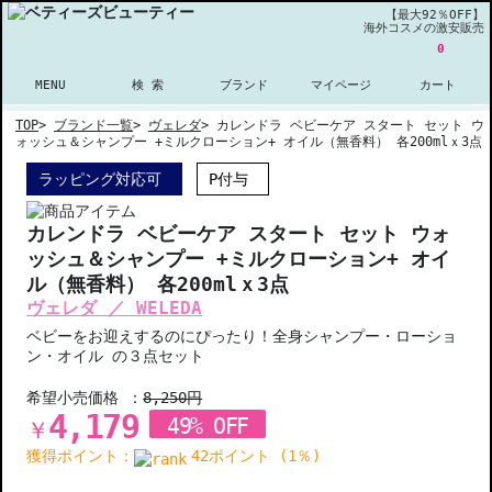
【最大92％OFF】
海外コスメの激安販売
0
MENU
検 索
ブランド
マイページ
カート
TOP
>
ブランド一覧
>
ヴェレダ
>
カレンドラ ベビーケア スタート セット ウ
ォッシュ＆シャンプー +ミルクローション+ オイル（無香料） 各200mlｘ3点
ラッピング対応可
P付与
カレンドラ ベビーケア スタート セット ウォ
ッシュ＆シャンプー +ミルクローション+ オイ
ル（無香料） 各200mlｘ3点
ヴェレダ ／ WELEDA
ベビーをお迎えするのにぴったり！全身シャンプー・ローショ
ン・オイル の３点セット
希望小売価格 ：
8,250円
4,179
49% OFF
￥
獲得ポイント：
42ポイント (1％)