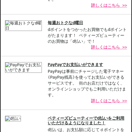
詳しくはこちら >>
【こんな方へおすすめ】
乾燥による肌のハリ不足が気になる方
毎週おトクなd曜日
ツヤのある美しい肌印象を目指したい方
dポイントをつかったお買物でもdポイント
べたつかない使い心地の美容液をお探しの方
がたまります！ ベティーズビューティー
のお買物は「d払い」で！
商品番号：
10712743
詳しくはこちら >>
JAN/UPC：4001638580021
お悩み・効果
PayPayでお支払いができます
PayPayは事前にチャージした電子マネー
うるおい
エイジング
肌のハリ・弾力
(PayPay残高)を使ってお支払いができる
サービスです。 街のお店だけではなく、
オンラインショップでもご利用いただけま
す。
詳しくはこちら >>
ベティーズビューティーでd払いをご利用
いただけるようになりました！
d払いは、お支払額に応じてｄポイントを