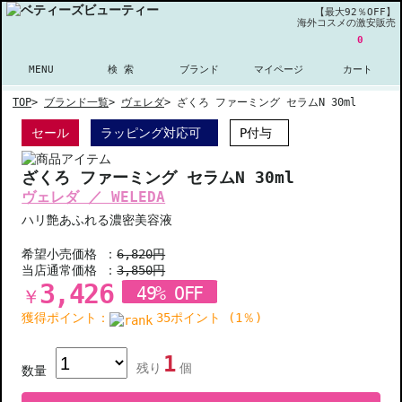
【最大92％OFF】
海外コスメの激安販売
0
MENU
検 索
ブランド
マイページ
カート
TOP
>
ブランド一覧
>
ヴェレダ
>
ざくろ ファーミング セラムN 30ml
セール
ラッピング対応可
P付与
ざくろ ファーミング セラムN 30ml
ヴェレダ ／ WELEDA
ハリ艶あふれる濃密美容液
希望小売価格 ：
6,820円
当店通常価格 ：
3,850円
3,426
49% OFF
￥
獲得ポイント：
35ポイント (1％)
1
残り
個
数量