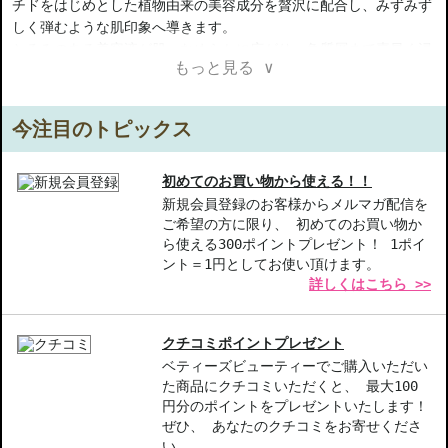
チドをはじめとした植物由来の美容成分を贅沢に配合し、みずみず
しく弾むような肌印象へ導きます。
とろみのある美容液が肌へなめらかに広がり、角質層まで素早く浸
もっと見る ∨
透。べたつきを抑えた軽やかな使用感で、乾燥によるキメの乱れを
整えながら、ふっくらとしたうるおい感を与えます。朝晩のスキン
ケアに取り入れやすく、季節を問わず快適にお使いいただけます。
今注目のトピックス
保湿・整肌成分として配合されたザクロ種子油や加水分解レピジウ
ムメイエニ根（マカペプチド）、アロエベラ液汁、オリーブ葉エキ
スが肌コンディションをサポート。乾燥による小じわを目立たなく
初めてのお買い物から使える！！
し、なめらかでツヤのある肌へ整えます。
新規会員登録のお客様からメルマガ配信を
ご希望の方に限り、 初めてのお買い物か
オレンジやダバナを感じさせる、ほんのり甘く芳醇な天然精油の香
ら使える300ポイントプレゼント！ 1ポイ
りも魅力。毎日のスキンケア時間を、深呼吸したくなるような心地
ント＝1円としてお使い頂けます。
よいリラックスタイムへ導きます。
詳しくはこちら >>
【商品の特徴】
濃密なうるおい-植物由来の美容成分が角質層まで浸透し、乾燥に
クチコミポイントプレゼント
よるキメの乱れを整えます。
ベティーズビューティーでご購入いただい
エイジングケア成分配合-ザクロ種子油とマカペプチドが肌のハリ
た商品にクチコミいただくと、 最大100
とツヤをサポートし、ふっくらとした印象に導きます。
円分のポイントをプレゼントいたします！
心地よい天然精油の香り-オレンジとダバナの甘く芳醇な香りが、
ぜひ、 あなたのクチコミをお寄せくださ
毎日のスキンケアをリラックス時間に変えます。
い。