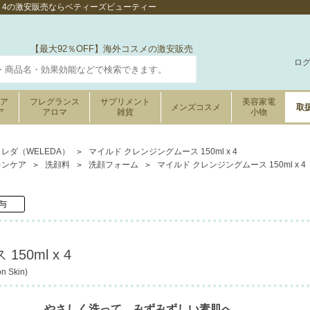
l x 4の激安販売ならベティーズビューティー
【最大92％OFF】海外コスメの激安販売
ロ
ケア
フレグランス
サプリメント
美容家電
メンズコスメ
取
ア
アロマ
雑貨
小物
レダ（WELEDA）
マイルド クレンジングムース 150ml x 4
キンケア
洗顔料
洗顔フォーム
マイルド クレンジングムース 150ml x 4
与
0ml x 4
n Skin)
やさしく洗って、みずみずしい素肌へ