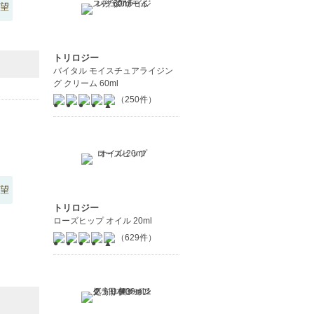
望
トリロジー
バイタル モイスチュアライジン
グ クリーム 60ml
（250件）
望
トリロジー
ローズヒップ オイル 20ml
（629件）