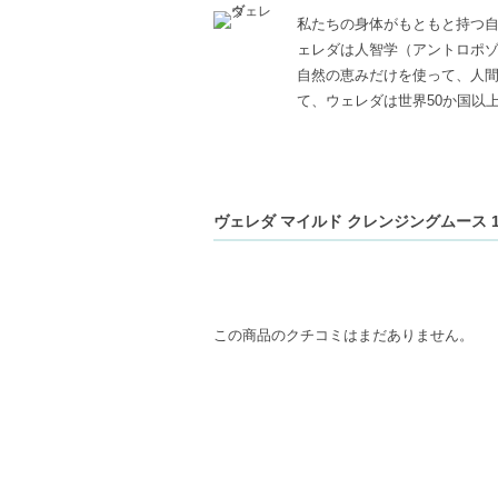
私たちの身体がもともと持つ
ェレダは人智学（アントロポ
自然の恵みだけを使って、人
て、ウェレダは世界50か国以
ヴェレダ マイルド クレンジングムース 15
この商品のクチコミはまだありません。