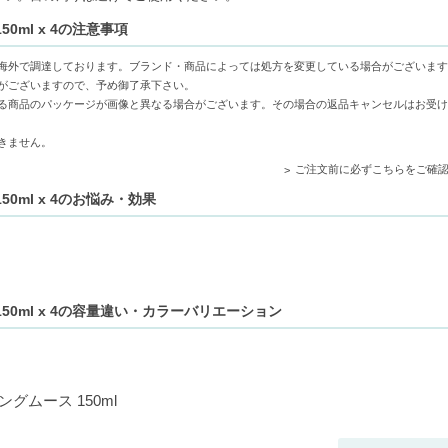
や余分な皮脂をやさしく包み込み、負担をかけずに洗い上げます。
0ml x 4の注意事項
アルテア根エキスが肌のうるおいを保ち、洗顔後もしっとりとなめらかにキー
ル-レモンラベンダーオレンジ由来の香りで、毎日の洗顔が心地よいリフレッ
海外で調達しております。ブランド・商品によっては処方を変更している場合がございます
がございますので、予め御了承下さい。
る商品のパッケージが画像と異なる場合がございます。その場合の返品キャンセルはお受け
きません。
たいけど肌に負担をかけたくない方
ご注文前に必ずこちらをご確
0ml x 4のお悩み・効果
50ml x 4の容量違い・カラーバリエーション
グムース 150ml