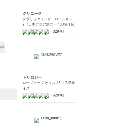
クリニーク
クラリファイング ローション
2（日本アジア処方） 400ml 1個
（329件）
望
トリロジー
ローズヒップ オイル 45ml BIGサ
イズ
（629件）