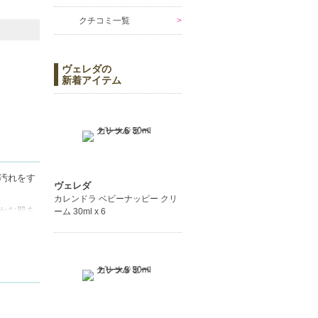
クチコミ一覧
ヴェレダの
新着アイテム
汚れをす
ヴェレダ
カレンドラ ベビーナッピー クリ
かな肌を
ーム 30ml x 6
ッシュタ
、毎日の