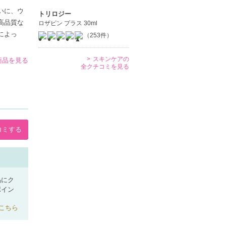
いに、ウ
トリロジー
高品質な
ロザピン プラス 30ml
によっ
（253件）
スキンケアの
商品を見る
全クチコミを見る
コミする
品にク
ポイン
こちら