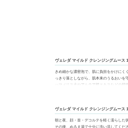
ヴェレダ マイルド クレンジングムース 15
きめ細かな濃密泡で、肌に負担をかけにく
っきり落としながら、肌本来のうるおいを
ハマメリス水やアルテア根エキスなどの植
キープ。さらに、レモン・ラベンダー・オ
イムへと演出します。
100％天然由来成分を使用し、NATRU
ヴェレダ マイルド クレンジングムース 15
スキンケアのファーストステップにおすす
朝と夜、顔・首・デコルテを軽く濡らした
【商品の特徴】
その後、ぬるま湯で十分に洗い流してくだ