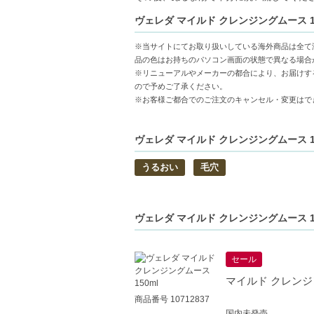
濃密な泡立ち-きめ細かい泡が毛穴の汚れ
ヴェレダ マイルド クレンジングムース 15
植物由来の保湿成分配合-ハマメリス水や
リラックスできる天然エッセンシャルオイ
※当サイトにてお取り扱いしている海外商品は全て
に。
品の色はお持ちのパソコン画面の状態で異なる場合
※リニューアルやメーカーの都合により、お届けす
【こんな方へおすすめ】
ので予めご了承ください。
※お客様ご都合でのご注文のキャンセル・変更はで
やさしい洗顔で肌のうるおいを守りたい方
メイクや皮脂、毛穴汚れをしっかり落とし
ヴェレダ マイルド クレンジングムース 15
うるおい
毛穴
ヴェレダ マイルド クレンジングムース 1
セール
マイルド クレンジン
商品番号 10712837
国内未発売