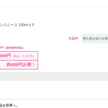
ムース 150ml x 5
欠品中
再入荷お知らせ希
FF
(送料無料/税込)
669円
（単品：1,767円）
約488円お得！
品を世界へ。