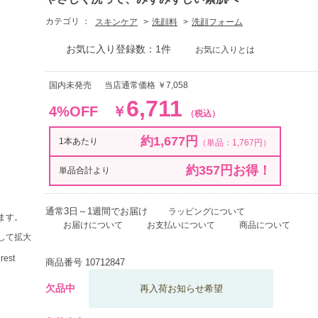
カテゴリ ：
スキンケア
洗顔料
洗顔フォーム
お気に入り登録数：1件
お気に入りとは
国内未発売
当店通常価格 ￥7,058
6,711
4%OFF
￥
（税込）
約1,677円
1本あたり
（単品：1,767円）
約357円お得！
単品合計より
通常3日～1週間でお届け
ラッピングについて
ます。
お届けについて
お支払いについて
商品について
して拡大
商品番号
10712847
欠品中
再入荷お知らせ希望