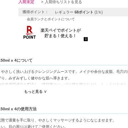
入荷未定
入荷待ちリストを見る
獲得ポイント：
レギュラー
68ポイント
(1％)
会員ランクとポイントについて
0ml x 4について
くやさしく洗い上げるクレンジングムースです。メイクや余分な皮脂、毛穴の
守り、みずみずしく健やかな肌へ導きます。
物由来保湿成分を配合し、洗顔後のつっぱり感を抑えながら、しっとりなめら
レンジ由来の天然エッセンシャルオイルが、毎日の洗顔時間を心地よいリフレ
もっと見る ∨
E認証を取得したヴィーガン処方。普通肌から混合肌まで幅広くお使いいただける
0ml x 4の使用方法
めの洗顔料です。
状態で適量を手に取り、やさしくマッサージするようになじませます。
さい。目の周りは避けてご使用ください。