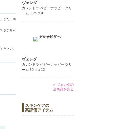
ヴェレダ
カレンドラ ベビーナッピー クリ
プ。
ーム 30ml x 9
シュ時間
。また、商
できません
認ください。
ヴェレダ
カレンドラ ベビーナッピー クリ
ーム 30ml x 12
ヴェレダの
全商品を見る
スキンケアの
高評価アイテム