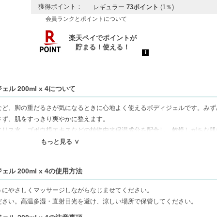
獲得ポイント：
レギュラー
73ポイント
(1％)
会員ランクとポイントについて
 200ml x 4について
など、脚の重だるさが気になるときに心地よく使えるボディジェルです。みず
さず、肌をすっきり爽やかに整えます。
メリス水、ゴボウ根エキスなどの植物由来保湿成分を配合し、乾燥しがちな肌
ンをサポート。軽やかな使用感で、妊娠中のレッグケアにも配慮された処方で
もっと見る ∨
め、コンプレッションソックスやストッキングを着用する前にも使いやすく、
もおすすめ。天然精油による爽やかなシトラスハーブの香りが、毎日のボディ
 200ml x 4の使用方法
うにやさしくマッサージしながらなじませてください。
ださい。高温多湿・直射日光を避け、涼しい場所で保管してください。
なじみ、ベタつかずさらっとした使用感