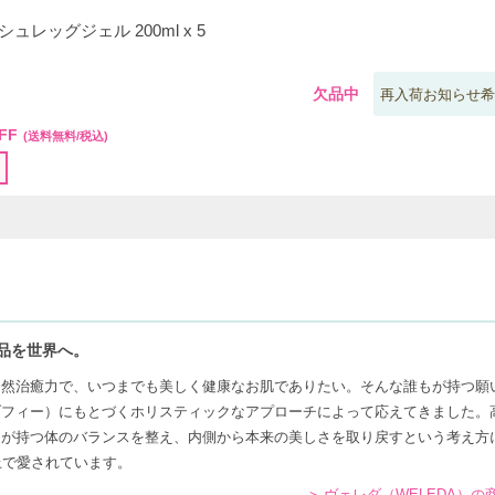
ュレッグジェル 200ml x 5
欠品中
再入荷お知らせ希
FF
(送料無料/税込)
品を世界へ。
自然治癒力で、いつまでも美しく健康なお肌でありたい。そんな誰もが持つ願
ゾフィー）にもとづくホリスティックなアプローチによって応えてきました。
間が持つ体のバランスを整え、内側から本来の美しさを取り戻すという考え方
上で愛されています。
ヴェレダ（WELEDA）の