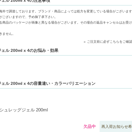
 200ml x 4の注意事項
やアルニカエキスなどが肌の潤いをサポート
にも適した安心感のある設計
海外で調達しております。ブランド・商品によっては処方を変更している場合がございます
がございますので、予め御了承下さい。
る商品のパッケージが画像と異なる場合がございます。その場合の返品キャンセルはお受け
さを感じる方
きません。
お探しの方
ご注文前に必ずこちらをご確
ル 200ml x 4のお悩み・効果
ル 200ml x 4の容量違い・カラーバリエーション
ュレッグジェル 200ml
欠品中
再入荷お知らせ希