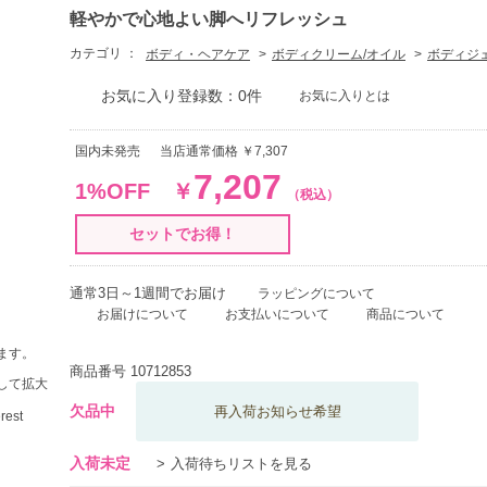
軽やかで心地よい脚へリフレッシュ
カテゴリ ：
ボディ・ヘアケア
ボディクリーム/オイル
ボディジ
お気に入り登録数：0件
お気に入りとは
国内未発売
当店通常価格 ￥7,307
7,207
1%OFF
￥
（税込）
セットでお得！
通常3日～1週間でお届け
ラッピングについて
お届けについて
お支払いについて
商品について
ます。
商品番号
10712853
して拡大
欠品中
再入荷お知らせ希望
入荷未定
入荷待ちリストを見る