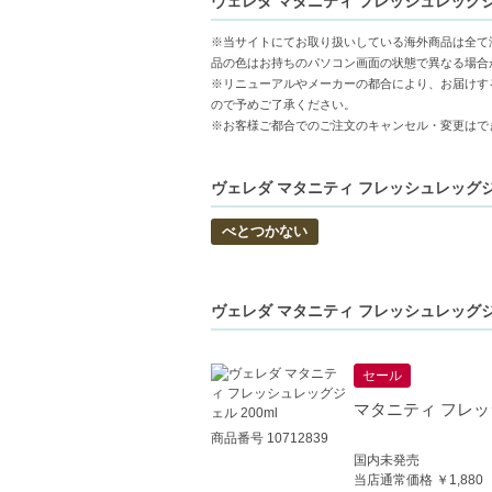
ヴェレダ マタニティ フレッシュレッグジェル
植物由来の保湿成分配合-レモン果実エキス
妊娠中にも配慮された処方-マタニティケア
※当サイトにてお取り扱いしている海外商品は全て
品の色はお持ちのパソコン画面の状態で異なる場合
【こんな方へおすすめ】
※リニューアルやメーカーの都合により、お届けす
立ち仕事やデスクワークで脚の重さやだる
ので予めご了承ください。
※お客様ご都合でのご注文のキャンセル・変更はで
マタニティ期の脚のケアに適したジェルを
ヴェレダ マタニティ フレッシュレッグジェ
べとつかない
ヴェレダ マタニティ フレッシュレッグジェ
セール
マタニティ フレッシ
商品番号 10712839
国内未発売
当店通常価格 ￥1,880