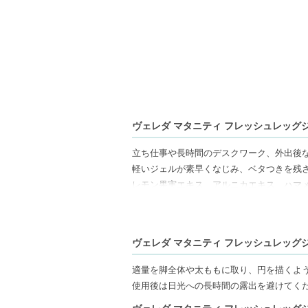
ヴェレダ マタニティ フレッシュレッグジェル
立ち仕事や長時間のデスクワーク、外出後
軽いジェルが素早くなじみ、ベタつきを残
レモン果実エキス、アルニカエキス、ハマ
いを与えながら、健やかな肌コンディショ
オイルフリーでさらりとした仕上がりのた
後や長時間歩いた日のリフレッシュケアに
ヴェレダ マタニティ フレッシュレッグジェル
地よいひとときへ導きます。
適量を脚全体や太ももに取り、円を描くよ
【商品の特徴】
使用後は日光への長時間の露出を避けてく
軽やかなジェルテクスチャー-肌にすばやく