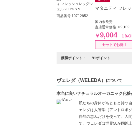
マタニティ フレッシ
商品番号 10712852
国内未発売
当店通常価格 ￥9,109
9,004
￥
1％O
セットでお得！
獲得ポイント：
91ポイント
ヴェレダ（WELEDA）
について
本当に良いナチュラルオーガニック化粧
私たちの身体がもともと持つ
ェレダは人智学（アントロポ
自然の恵みだけを使って、人
て、ウェレダは世界50か国以