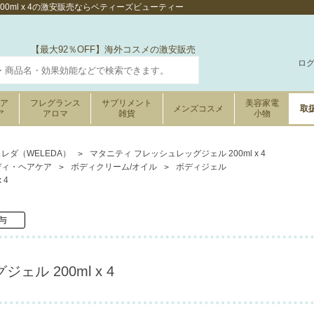
00ml x 4の激安販売ならベティーズビューティー
【最大92％OFF】海外コスメの激安販売
ロ
ケア
フレグランス
サプリメント
美容家電
メンズコスメ
取
ア
アロマ
雑貨
小物
レダ（WELEDA）
マタニティ フレッシュレッグジェル 200ml x 4
ディ・ヘアケア
ボディクリーム/オイル
ボディジェル
 4
与
ル 200ml x 4