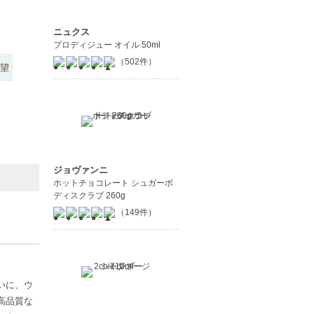
ニュクス
プロディジュー オイル 50ml
（502件）
望
ジョヴァンニ
ホットチョコレート シュガーボ
ディスクラブ 260g
（149件）
いに、ウ
高品質な