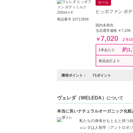
セール
ヒッポファン ボディミ
商品番号 10712856
国内未発売
当店通常価格 ￥7,208
7,020
￥
2％O
約1,
1本あたり
単品合計より
獲得ポイント：
71ポイント
ヴェレダ（WELEDA）
について
本当に良いナチュラルオーガニック化粧
私たちの身体がもともと持つ
ェレダは人智学（アントロポ