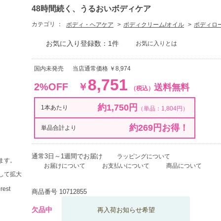
48時間続く、うるおいボディケア
カテゴリ ：
ボディ・ヘアケア
ボディクリーム/オイル
ボディロ
お気に入り登録数：1件
お気に入りとは
国内未発売
当店通常価格 ￥8,974
8,751
2%OFF
￥
送料無料
（税込）
約1,750円
1本あたり
（単品：1,804円）
約269円お得！
単品合計より
通常3日～1週間でお届け
ラッピングについて
ます。
お届けについて
お支払いについて
商品について
して拡大
商品番号
10712855
欠品中
再入荷お知らせ希望