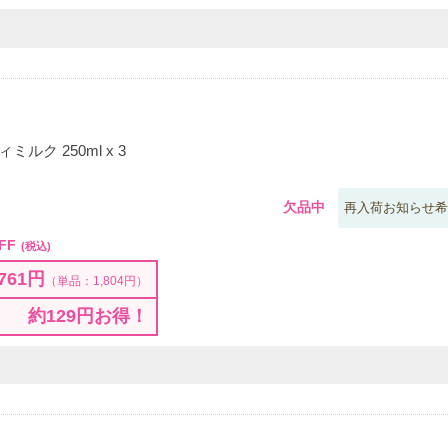
ルク 250ml x 3
欠品中
再入荷お知らせ希
FF
(税込)
761円
（単品：1,804円）
約129円お得！