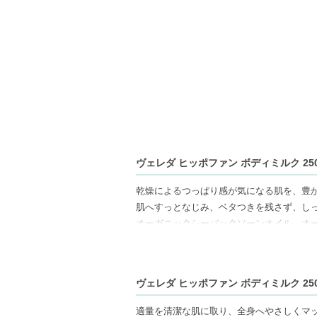
ヴェレダ ヒッポファン ボディミルク 250m
乾燥によるつっぱり感が気になる肌を、豊
肌へすっとなじみ、ベタつきを残さず、し
オーガニックシーバックソーンオイル、オ
ン酸アスコルビルNa）やビタミンEを配合
を保ちます。
100％天然由来成分を使用したマイクロバ
ヴェレダ ヒッポファン ボディミルク 250
ュでフルーティーな天然精油の香りが全身
適量を清潔な肌に取り、全身へやさしくマ