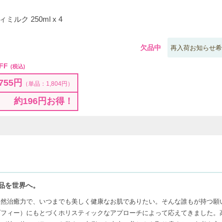
ルク 250ml x 4
欠品中
再入荷お知らせ希
FF
(税込)
755円
（単品：1,804円）
約196円お得！
品を世界へ。
自然治癒力で、いつまでも美しく健康なお肌でありたい。そんな誰もが持つ願
ゾフィー）にもとづくホリスティックなアプローチによって応えてきました。