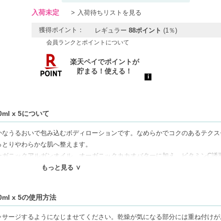
入荷未定
入荷待ちリストを見る
獲得ポイント：
レギュラー
88ポイント
(1％)
会員ランクとポイントについて
l x 5について
かなうるおいで包み込むボディローションです。なめらかでコクのあるテクス
っとりやわらかな肌へ整えます。
ーガニックアルガンオイル、オーガニックカカオバターに加え、ビタミンC誘
。乾燥から肌を守り、肌のバリア機能をサポートしながら、しなやかで健やか
もっと見る ∨
イオームに配慮した処方で、乾燥しやすい肌にも毎日心地よく使用できます。
ml x 5の使用方法
をやさしく包み込み、毎日のボディケアを心弾むリラックスタイムへと演出し
ッサージするようになじませてください。乾燥が気になる部分には重ね付けが