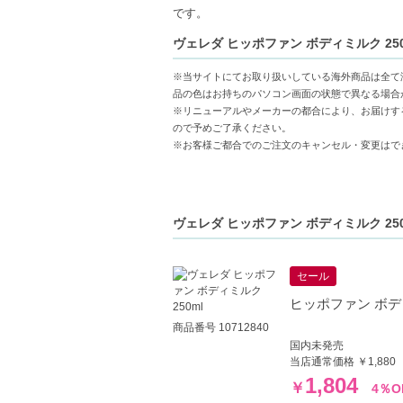
【商品の特徴】
です。
保湿持続力-48時間続くうるおいで乾燥肌
ヴェレダ ヒッポファン ボディミルク 250
天然成分配合-オーガニックシーバックソー
肌バリアサポート-ビタミンC誘導体とビタ
※当サイトにてお取り扱いしている海外商品は全て
品の色はお持ちのパソコン画面の状態で異なる場合
【こんな方へおすすめ】
※リニューアルやメーカーの都合により、お届けす
乾燥による肌のつっぱり感が気になる方
ので予めご了承ください。
※お客様ご都合でのご注文のキャンセル・変更はで
自然派成分を使用したボディケアをお探し
ヴェレダ ヒッポファン ボディミルク 25
セール
ヒッポファン ボディ
商品番号 10712840
国内未発売
当店通常価格 ￥1,880
1,804
￥
4％O