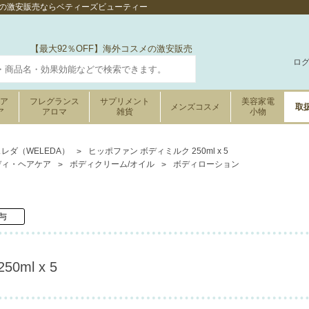
x 5の激安販売ならベティーズビューティー
【最大92％OFF】海外コスメの激安販売
ロ
ケア
フレグランス
サプリメント
美容家電
メンズコスメ
取
ア
アロマ
雑貨
小物
レダ（WELEDA）
ヒッポファン ボディミルク 250ml x 5
ディ・ヘアケア
ボディクリーム/オイル
ボディローション
与
ml x 5