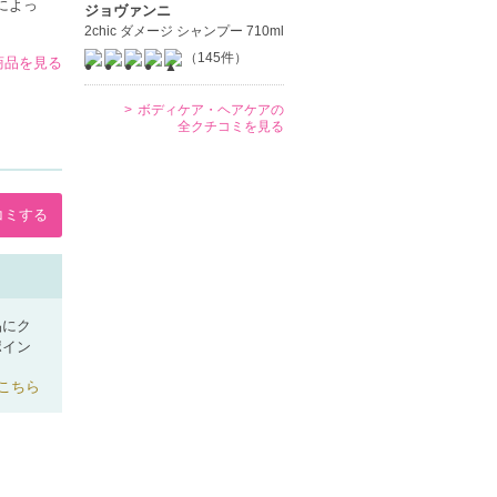
によっ
ジョヴァンニ
2chic ダメージ シャンプー 710ml
（145件）
商品を見る
ボディケア・ヘアケアの
全クチコミを見る
コミする
品にク
ポイン
こちら