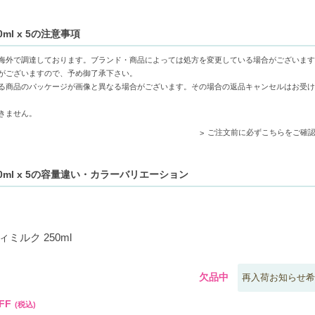
をしっかりケア
ml x 5の注意事項
ンやアルガンオイルでやわらかく整える
ミンEが肌のバリア機能を助け健やかに保つ
海外で調達しております。ブランド・商品によっては処方を変更している場合がございます
がございますので、予め御了承下さい。
る商品のパッケージが画像と異なる場合がございます。その場合の返品キャンセルはお受け
きません。
の方
ご注文前に必ずこちらをご確
0ml x 5の容量違い・カラーバリエーション
ミルク 250ml
欠品中
再入荷お知らせ希
FF
(税込)