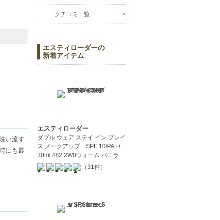
クチコミ一覧
エスティローダーの
新着アイテム
エスティローダー
ダブル ウェア ステイ イン プレイ
洗い流す
ス メークアップ SPF 10/PA++
時にも最
30ml #82 2W0ウォーム バニラ
（31件）