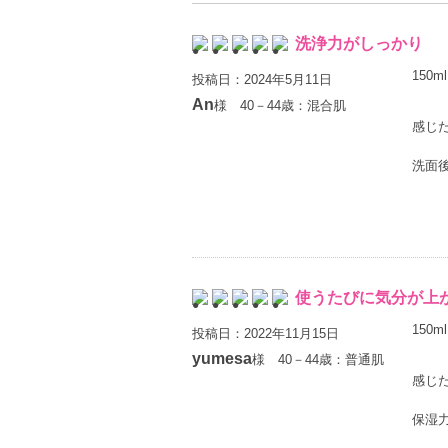
洗浄力がしっかり
150ml
投稿日：2024年5月11日
An
様 40－44歳：混合肌
感じ
洗面
使うたびに気分が上
150ml
投稿日：2022年11月15日
yumesa
様 40－44歳：普通肌
感じ
保湿