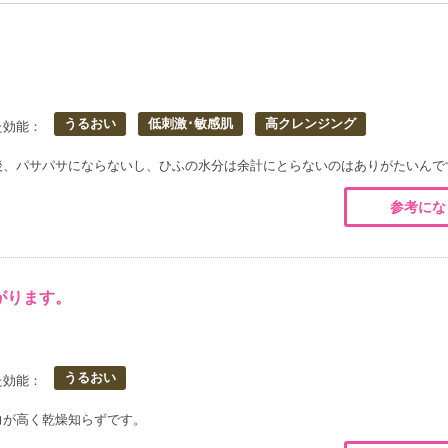
うるおい
低刺激･敏感肌
高クレンジング
た効能：
後、パサパサにならないし、ひふの水分は余計にとらないのはありがたいんで
参考にな
がります。
うるおい
た効能：
力が高く乾燥知らずです。