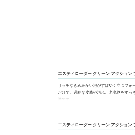
エスティローダー クリーン アクション フォ
リッチなきめ細かい泡がすばやく立つフォ
だけで、過剰な皮脂や汚れ、老廃物をすっ
適です。
【ギフト好適品】
エスティローダー クリーン アクション フォ
【商品の特徴】
リッチな泡立ち-きめ細かいリッチな泡が、