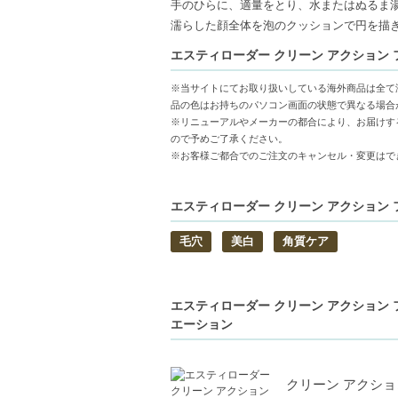
手のひらに、適量をとり、水またはぬるま
潤いを保つ-洗顔後もつっぱらず、しっとり
濡らした顔全体を泡のクッションで円を描
デイリーにも最適-毎日の使用で、肌の明る
エスティローダー クリーン アクション フォ
【こんな方へおすすめ】
※当サイトにてお取り扱いしている海外商品は全て
肌のザラつきやくすみが気になる方
品の色はお持ちのパソコン画面の状態で異なる場合
クレンジング後のつっぱり感が苦手な方
※リニューアルやメーカーの都合により、お届けす
ので予めご了承ください。
中文的商品説明在這裡（中国語の商品
※お客様ご都合でのご注文のキャンセル・変更はで
Product description in Englis
エスティローダー クリーン アクション フ
【JAN/UPC:0027131987840】
毛穴
美白
角質ケア
エスティローダー クリーン アクション フ
エーション
クリーン アクション