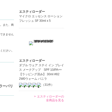
エスティローダー
マイクロ エッセンス ローション
フレッシュ SF 30ml x 5
。また、商
できません
認ください。
エスティローダー
ダブル ウェア ステイ イン プレイ
ス メークアップ SPF 10/PA++
【ラッピング済み】 30ml #82
2W0ウォーム バニラ
（31件）
カラーバリ
エスティローダーの
全商品を見る