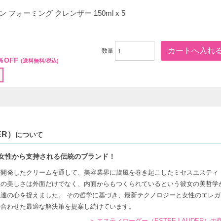
 フォーミング クレンザー 150ml x 5
00
数量
％OFF
(送料無料/税込)
ER）
について
女性から支持される伝統のブランド！
が開発したクリームを通して、美容業界に旋風を巻き起こしたミセスエスティ
性の美しさは外面だけでなく、内面からもつくられているという彼女の美哲学
達の心を捉えました。 その哲学に基づき、最新テクノロジーと女性のエレガ
に合わせた最適な解決策を提案し続けています。
エスティローダー（ESTEE LAUDER）