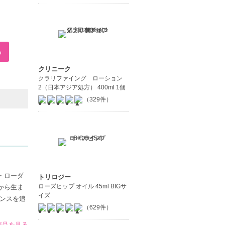
クリニーク
クラリファイング ローション
2（日本アジア処方） 400ml 1個
（329件）
・ローダ
トリロジー
ローズヒップ オイル 45ml BIGサ
から生ま
イズ
ンスを追
（629件）
の商品を見る