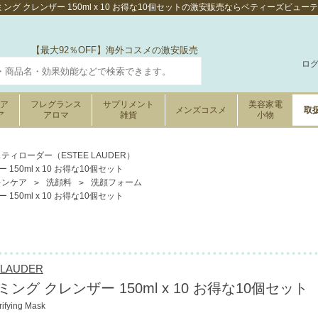
ング クレンザー 150ml x 10 お得な10個セットの激安販売ならベティーズビュー
【最大92％OFF】海外コスメの激安販売
ロ
ケア
フレグランス
サプリメント
美容家電
メンズコスメ
取
ア
アロマ
雑貨
小物
ティローダー（ESTEE LAUDER）
50ml x 10 お得な10個セット
キンケア
洗顔料
洗顔フォーム
50ml x 10 お得な10個セット
LAUDER
グ クレンザー 150ml x 10 お得な10個セット
rifying Mask