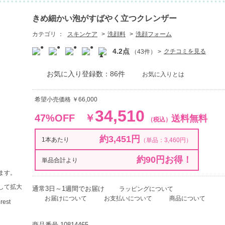
きめ細かい泡がすばやく立つクレンザー
カテゴリ ：
スキンケア
洗顔料
洗顔フォーム
4.2点
クチコミを見る
（43件）
お気に入り登録数：86件
お気に入りとは
希望小売価格 ￥66,000
34,510
47%OFF
￥
送料無料
（税込）
約3,451円
1本あたり
（単品：3,460円）
約90円お得！
単品合計より
ます。
して拡大
通常3日～1週間でお届け
ラッピングについて
お届けについて
お支払いについて
商品について
商品番号
10814465