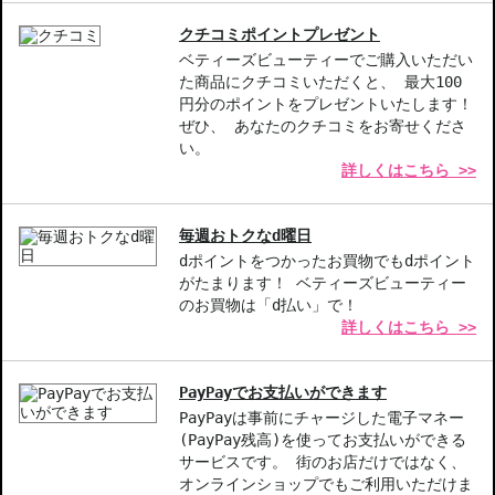
乾燥によるダメージを改善したい方
クチコミポイントプレゼント
商品番号：
10814728
ベティーズビューティーでご購入いただい
た商品にクチコミいただくと、 最大100
円分のポイントをプレゼントいたします！
お悩み・効果
ぜひ、 あなたのクチコミをお寄せくださ
い。
うるおい
毛穴
にきび
エイジング
詳しくはこちら >>
エイジングサイン
毎週おトクなd曜日
dポイントをつかったお買物でもdポイント
がたまります！ ベティーズビューティー
のお買物は「d払い」で！
詳しくはこちら >>
PayPayでお支払いができます
PayPayは事前にチャージした電子マネー
(PayPay残高)を使ってお支払いができる
サービスです。 街のお店だけではなく、
オンラインショップでもご利用いただけま