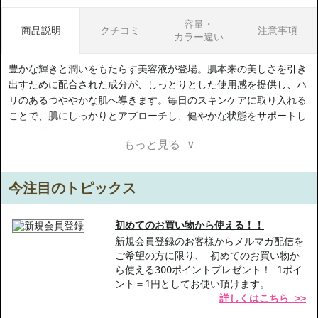
容量・
商品説明
クチコミ
注意事項
カラー違い
豊かな輝きと潤いをもたらす美容液が登場。肌本来の美しさを引き
出すために配合された成分が、しっとりとした使用感を提供し、ハ
リのあるつややかな肌へ導きます。毎日のスキンケアに取り入れる
ことで、肌にしっかりとアプローチし、健やかな状態をサポートし
ます。軽やかなテクスチャーでありながら、しっかりとしたうるお
もっと見る ∨
いを感じることができる一品です。
【商品の特徴】
今注目のトピックス
肌のリズムに寄り添う-昼夜を通じて肌をサポートし、乾燥から守
ります。
瞬時に浸透-迅速に肌になじみ、うるおいが行き渡る感覚を実感。
初めてのお買い物から使える！！
生命感あふれる輝き-継続使用で肌のハリが改善され、若々しい印
新規会員登録のお客様からメルマガ配信を
ご希望の方に限り、 初めてのお買い物か
象をキープ。
ら使える300ポイントプレゼント！ 1ポイ
ント＝1円としてお使い頂けます。
【こんな方へおすすめ】
詳しくはこちら >>
肌のつややかさや明るさが気になる方