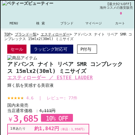
【最大92％OFF】
海外コスメの激安販売
0
MENU
検 索
ブランド
マイページ
カート
TOP
>
ブランド一覧
>
エスティローダー
>
アドバンス ナイト リペア SMR コ
ンプレックス 15mlx2(30ml) ミニサイズ
セール
ラッピング対応可
P付与
アドバンス ナイト リペア SMR コンプレック
ス 15mlx2(30ml) ミニサイズ
エスティローダー ／ ESTEE LAUDER
輝く肌を実感する美容液
4.6
|
レビュー:
77
件
国内未発売
当店通常価格 ：
4,111円
3,685
10% OFF
￥
約1,842円
1本あたり
（単品：1,958円）