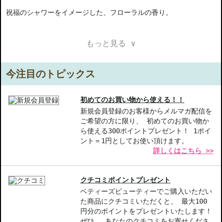
祝福のシャワーをイメージした、フローラルの香り。
●トップ ノート：スパークリング フローラル
もっと見る ∨
グリーン リリー
ピオニー
カシス
今注目のトピックス
イランイラン
●ミドル ノート：ウルトラ フローラル
初めてのお買い物から使える！！
モロッカン ローズ
新規会員登録のお客様からメルマガ配信を
ご希望の方に限り、 初めてのお買い物か
ピンク タイガー リリー
ら使える300ポイントプレゼント！ 1ポイ
ジャスミン
ント＝1円としてお使い頂けます。
詳しくはこちら >>
●ベース ノート：ウォーム ウッディー
メープル ウッド
ペイゾイン クリスタル
クチコミポイントプレゼント
バニラ
ベティーズビューティーでご購入いただい
た商品にクチコミいただくと、 最大100
【ご注意ください】
円分のポイントをプレゼントいたします！
◇こちらの商品は代引きでの発送ができかねます。代引きでご注文
ぜひ、 あなたのクチコミをお寄せくださ