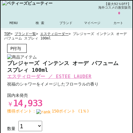
【最大92％OFF】
海外コスメの激安販売
0
MENU
検 索
ブランド
マイページ
カート
TOP
>
ブランド一覧
>
エスティローダー
>
プレジャーズ インテンス オーデ
パフューム スプレィ 100ml
P付与
プレジャーズ インテンス オーデ パフューム
スプレィ 100ml
エスティローダー ／ ESTEE LAUDER
祝福のシャワーをイメージしたフローラルの香り
国内未発売
14,933
￥
獲得ポイント：
150ポイント (1％)
数量