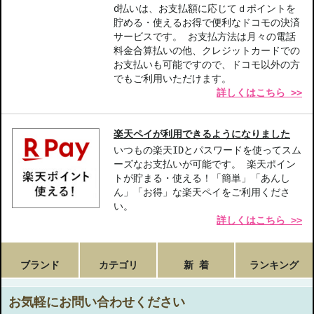
特別な日にぴったり-自分のご褒美やギフトにも最適なフレグラン
d払いは、お支払額に応じてｄポイントを
ス。
貯める・使えるお得で便利なドコモの決済
サービスです。 お支払方法は月々の電話
料金合算払いの他、クレジットカードでの
【こんな方へおすすめ】
お支払いも可能ですので、ドコモ以外の方
華やかな香りを楽しみたい方
でもご利用いただけます。
特別な日のために特別なフレグランスを探している方
詳しくはこちら >>
商品番号：
10812966
JAN/UPC：027131286905
楽天ペイが利用できるようになりました
いつもの楽天IDとパスワードを使ってスム
お悩み・効果
ーズなお支払いが可能です。 楽天ポイン
トが貯まる・使える！「簡単」「あんし
ウッディ系
ん」「お得」な楽天ペイをご利用くださ
い。
詳しくはこちら >>
ブランド
カテゴリ
新 着
ランキング
お気軽にお問い合わせください