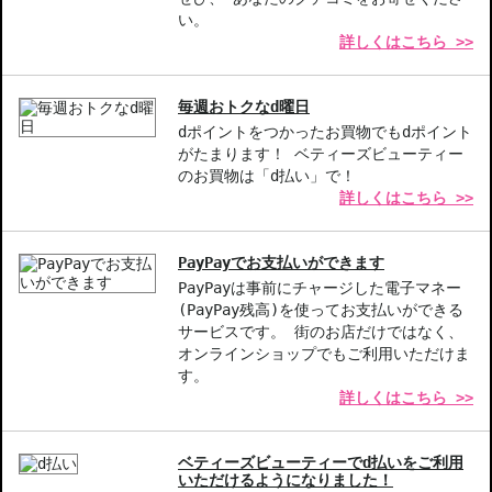
いただいた場合は、コンビニ後払いに変更をさせて頂きます。コン
い。
詳しくはこちら >>
ビニ後払いには、決済代行会社による審査がございます。予めご了
承ください。
◇こちらの商品は、ヤマト運輸、佐川急便もしくは日本郵便で発送
毎週おトクなd曜日
をさせて頂きます。配送便のご指定はできません。
dポイントをつかったお買物でもdポイント
◇お届け日・お時間帯指定は承っておりません。
がたまります！ ベティーズビューティー
◇配送伝票の依頼主名、納品書に弊社以外の物流センター社名が記
のお買物は「d払い」で！
載されることがあります。
詳しくはこちら >>
◇上記注意書き記載がある商品の合計金額が16666円以上の場合、
別途手数料が発生する場合があります。予めご了承ください。
◇1件のご注文でも倉庫が異なる場合や配送用箱の関係で荷物を分割
PayPayでお支払いができます
して配送する場合がございます。予めご了承ください。また、明細
PayPayは事前にチャージした電子マネー
書は分割してそれぞれの荷物に同梱されますが手数料等の変更はご
(PayPay残高)を使ってお支払いができる
サービスです。 街のお店だけではなく、
ざいませんのでご安心ください。
オンラインショップでもご利用いただけま
◇この商品はラッピングができません。
す。
詳しくはこちら >>
【商品の特徴】
華やかなフローラルの香り-幾重にもなる花々が祝福感を演出。
優雅な香りの変化-フレッシュなトップノートからマイルドなベー
ベティーズビューティーでd払いをご利用
スまで楽しめる。
いただけるようになりました！