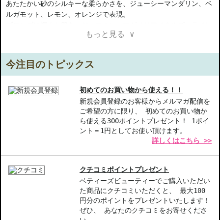
あたたかい砂のシルキーな柔らかさを、ジューシーマンダリン、ベ
ルガモット、レモン、オレンジで表現。
ブロンズに輝くお肌を、ジャスミン、マグノリアペタルズ、ラベン
もっと見る ∨
ダー、オレンジフラワーで表現した、まばゆいばかりの香り。
【ご注意ください】
今注目のトピックス
◇こちらの商品は代引きでの発送ができかねます。代引きでご注文
いただいた場合は、コンビニ後払いに変更をさせて頂きます。コン
ビニ後払いには、決済代行会社による審査がございます。予めご了
初めてのお買い物から使える！！
承ください。
新規会員登録のお客様からメルマガ配信を
ご希望の方に限り、 初めてのお買い物か
◇こちらの商品は、ヤマト運輸、佐川急便もしくは日本郵便で発送
ら使える300ポイントプレゼント！ 1ポイ
をさせて頂きます。配送便のご指定はできません。
ント＝1円としてお使い頂けます。
◇お届け日・お時間帯指定は承っておりません。
詳しくはこちら >>
◇配送伝票の依頼主名、納品書に弊社以外の物流センター社名が記
載されることがあります。
◇上記注意書き記載がある商品の合計金額が16666円以上の場合、
クチコミポイントプレゼント
別途手数料が発生する場合があります。予めご了承ください。
ベティーズビューティーでご購入いただい
◇1件のご注文でも倉庫が異なる場合や配送用箱の関係で荷物を分割
た商品にクチコミいただくと、 最大100
して配送する場合がございます。予めご了承ください。また、明細
円分のポイントをプレゼントいたします！
書は分割してそれぞれの荷物に同梱されますが手数料等の変更はご
ぜひ、 あなたのクチコミをお寄せくださ
ざいませんのでご安心ください。