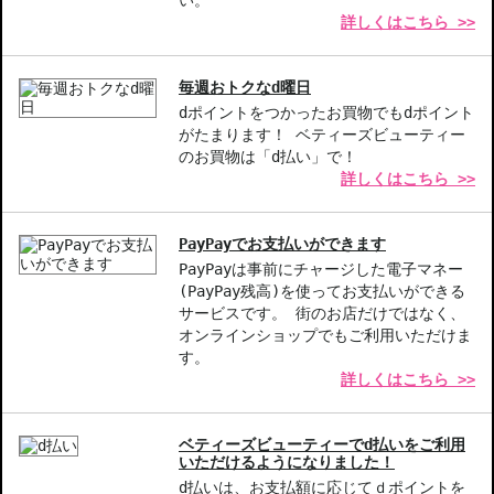
い。
詳しくはこちら >>
◇この商品はラッピングができません。
【商品の特徴】
毎週おトクなd曜日
アンバーの温かみ-アンバーの香りが与える心地よさで、リラック
dポイントをつかったお買物でもdポイント
スした気分になれます。
がたまります！ ベティーズビューティー
フルーティーなアクセント-ジューシーな柑橘類の香りが、さわや
のお買物は「d払い」で！
かで明るい印象をもたらします。
詳しくはこちら >>
花々の華やかさ-ジャスミンやラベンダーが醸し出す優雅さが、魅
惑的な存在感を演出します。
PayPayでお支払いができます
【こんな方へおすすめ】
PayPayは事前にチャージした電子マネー
リフレッシュしたい方
(PayPay残高)を使ってお支払いができる
サービスです。 街のお店だけではなく、
特別な日のための香水を探している方
オンラインショップでもご利用いただけま
す。
商品番号：
10813112
詳しくはこちら >>
JAN/UPC：887167466142
お悩み・効果
ベティーズビューティーでd払いをご利用
いただけるようになりました！
香りが良い
d払いは、お支払額に応じてｄポイントを