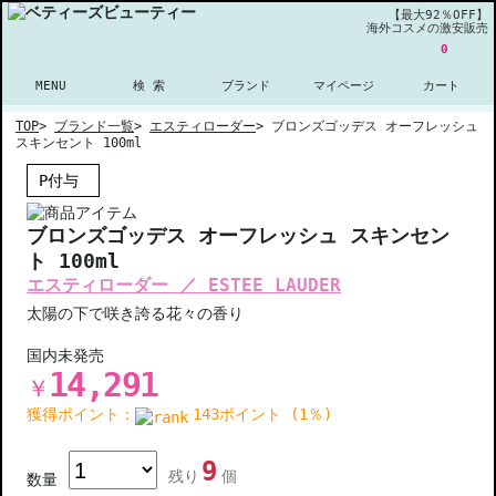
【最大92％OFF】
海外コスメの激安販売
0
MENU
検 索
ブランド
マイページ
カート
TOP
>
ブランド一覧
>
エスティローダー
>
ブロンズゴッデス オーフレッシュ
スキンセント 100ml
P付与
ブロンズゴッデス オーフレッシュ スキンセン
ト 100ml
エスティローダー ／ ESTEE LAUDER
太陽の下で咲き誇る花々の香り
国内未発売
14,291
￥
獲得ポイント：
143ポイント (1％)
9
残り
個
数量