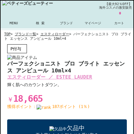
【最大92％OFF】
海外コスメの激安販売
0
MENU
検 索
ブランド
マイページ
カート
TOP
>
ブランド一覧
>
エスティローダー
>
パーフェクショニスト プロ ブライ
ト エッセンス アンピュール 10ml×4
P付与
パーフェクショニスト プロ ブライト エッセン
ス アンピュール 10ml×4
エスティローダー ／ ESTEE LAUDER
輝く肌へのカウントダウン。
18,665
￥
獲得ポイント：
187ポイント (1％)
欠品中