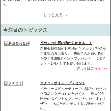
へ。
もっと見る ∨
【ご注意ください】
◇こちらの商品は代引きでの発送ができかねます。代引きでご注文
いただいた場合は、コンビニ後払いに変更をさせて頂きます。コン
今注目のトピックス
ビニ後払いには、決済代行会社による審査がございます。予めご了
承ください。
◇こちらの商品は、ヤマト運輸、佐川急便もしくは日本郵便で発送
初めてのお買い物から使える！！
をさせて頂きます。配送便のご指定はできません。
新規会員登録のお客様からメルマガ配信を
ご希望の方に限り、 初めてのお買い物か
◇お届け日・お時間帯指定は承っておりません。
ら使える300ポイントプレゼント！ 1ポイ
◇配送伝票の依頼主名、納品書に弊社以外の物流センター社名が記
ント＝1円としてお使い頂けます。
載されることがあります。
詳しくはこちら >>
◇上記注意書き記載がある商品の合計金額が16666円以上の場合、
別途手数料が発生する場合があります。予めご了承ください。
◇1件のご注文でも倉庫が異なる場合や配送用箱の関係で荷物を分割
クチコミポイントプレゼント
して配送する場合がございます。予めご了承ください。また、明細
ベティーズビューティーでご購入いただい
書は分割してそれぞれの荷物に同梱されますが手数料等の変更はご
た商品にクチコミいただくと、 最大100
ざいませんのでご安心ください。
円分のポイントをプレゼントいたします！
◇この商品はラッピングができません。
ぜひ、 あなたのクチコミをお寄せくださ
い。