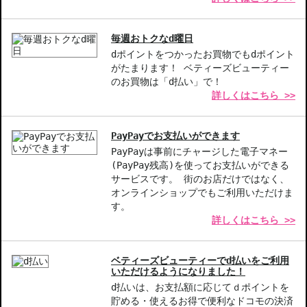
シーズン問わず使える-そよ風やオーシャンスプラッシュの香り
は、季節を問わず楽しめます。
毎週おトクなd曜日
特別な贈り物に-高品質な香水は、大切な人への贈り物にも最適で
dポイントをつかったお買物でもdポイント
す。
がたまります！ ベティーズビューティー
のお買物は「d払い」で！
【こんな方へおすすめ】
詳しくはこちら >>
普段使いに華やかな香りを楽しみたい方
特別な日やイベントで印象を残したい方
PayPayでお支払いができます
商品番号：
10813197
PayPayは事前にチャージした電子マネー
JAN/UPC：027131020424
(PayPay残高)を使ってお支払いができる
サービスです。 街のお店だけではなく、
オンラインショップでもご利用いただけま
お悩み・効果
す。
香りが良い
詳しくはこちら >>
ベティーズビューティーでd払いをご利用
いただけるようになりました！
d払いは、お支払額に応じてｄポイントを
貯める・使えるお得で便利なドコモの決済