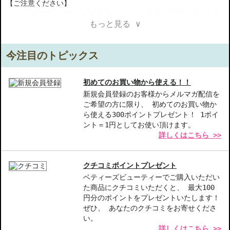
【ご注意ください】
◇こちらの商品は代引きでの発送ができかねます。代引きでご注文
もっと見る ∨
いただいた場合は、コンビニ後払いに変更をさせて頂きます。コン
ビニ後払いには、決済代行会社による審査がございます。予めご了
承ください。
今注目のトピックス
◇こちらの商品は、ヤマト運輸、佐川急便もしくは日本郵便で発送
をさせて頂きます。配送便のご指定はできません。
◇お届け日・お時間帯指定は承っておりません。
初めてのお買い物から使える！！
◇配送伝票の依頼主名、納品書に弊社以外の物流センター社名が記
新規会員登録のお客様からメルマガ配信を
ご希望の方に限り、 初めてのお買い物か
載されることがあります。
ら使える300ポイントプレゼント！ 1ポイ
◇上記注意書き記載がある商品の合計金額が16666円以上の場合、
ント＝1円としてお使い頂けます。
別途手数料が発生する場合があります。予めご了承ください。
詳しくはこちら >>
◇1件のご注文でも倉庫が異なる場合や配送用箱の関係で荷物を分割
して配送する場合がございます。予めご了承ください。また、明細
書は分割してそれぞれの荷物に同梱されますが手数料等の変更はご
クチコミポイントプレゼント
ざいませんのでご安心ください。
ベティーズビューティーでご購入いただい
◇この商品はラッピングができません。
た商品にクチコミいただくと、 最大100
円分のポイントをプレゼントいたします！
【商品の特徴】
ぜひ、 あなたのクチコミをお寄せくださ
フレグランスの豊かさ-フローラルな香りが心を満たし、爽やかな
い。
詳しくはこちら >>
印象を与えます。