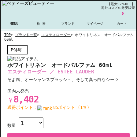
【最大92％OFF】
海外コスメの激安販売
0
MENU
検 索
ブランド
マイページ
カート
TOP
>
ブランド一覧
>
エスティローダー
>
ホワイトリネン オードパルファム
60ml
P付与
ホワイトリネン オードパルファム 60ml
エスティローダー ／ ESTEE LAUDER
そよ風、オーシャンスプラッシュ、そして真っ白なシーツ
国内未発売
8,402
￥
獲得ポイント：
85ポイント (1％)
数量