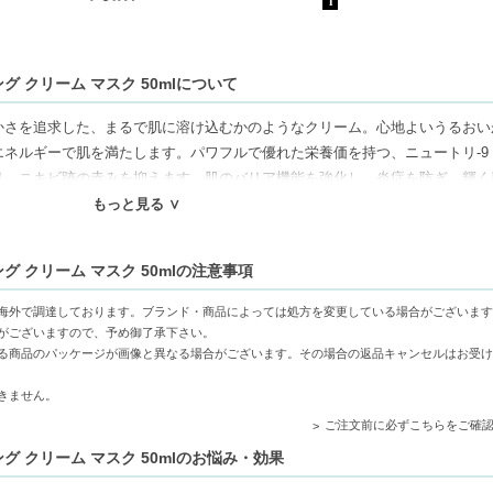
 クリーム マスク 50mlについて
さを追求した、まるで肌に溶け込むかのようなクリーム。心地よいうるおいが
ネルギーで肌を満たします。パワフルで優れた栄養価を持つ、ニュートリ-9
リ、ニキビ跡の赤みを抑えます。肌のバリア機能を強化し、炎症を防ぎ、輝く
もっと見る ∨
 クリーム マスク 50mlの注意事項
均一に広がり、しっとりした仕上がりを実現。
養をサポートし、明るく健康的な印象に導きます。
海外で調達しております。ブランド・商品によっては処方を変更している場合がございます
季節の変化によるトラブルを軽減します。
がございますので、予め御了承下さい。
る商品のパッケージが画像と異なる場合がございます。その場合の返品キャンセルはお受け
きません。
ご注文前に必ずこちらをご確
グ クリーム マスク 50mlのお悩み・効果