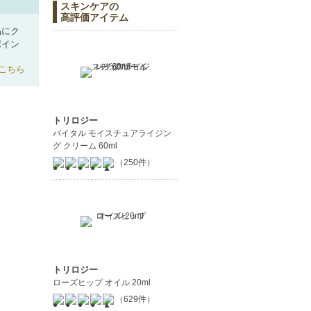
スキンケアの
高評価アイテム
品にク
ポイン
こちら
トリロジー
バイタル モイスチュアライジン
グ クリーム 60ml
（250件）
トリロジー
ローズヒップ オイル 20ml
（629件）