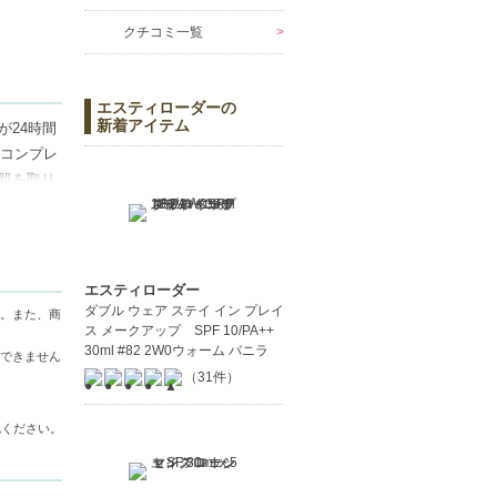
クチコミ一覧
エスティローダーの
新着アイテム
24時間
 コンプレ
肌を取り
エスティローダー
ダブル ウェア ステイ イン プレイ
。また、商
ス メークアップ SPF 10/PA++
30ml #82 2W0ウォーム バニラ
できません
（31件）
認ください。