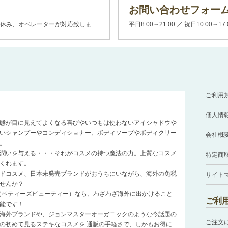
お問い合わせフォー
00(土日休み、オペレーターが対応致しま
平日8:00～21:00 ／ 祝日10:00～17
ご利用
個人情
態が目に見えてよくなる喜びやいつもは使わないアイシャドウや
いシャンプーやコンディショナー、ボディソープやボディクリー
会社概
。
潤いを与える・・・それがコスメの持つ魔法の力。上質なコスメ
特定商
くれます。
ドコスメ、日本未発売ブランドがおうちにいながら、海外の免税
サイト
せんか？
auty（ベティーズビューティー）なら、わざわざ海外に出かけること
ご利
能です！
海外ブランドや、ジョンマスターオーガニックのような今話題の
ご注文
の初めて見るステキなコスメを 通販の手軽さで、しかもお得に