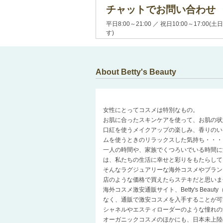
チャットでお問い合わせ
平日8:00～21:00 ／ 祝日10:00～17:
す)
About Betty's Beauty
女性にとってコスメは特別なもの。
お肌に合ったスキンケアを使って、お肌の状
口紅を使うメイクアップの楽しみ、香りのい
ムを使うときのリラックスした気持ち・・・
一人の時間や、家族でくつろいでいる時間に
は、私たちの生活に幸せと彩りをもたらして
そんなラグジュアリーな海外コスメやブラン
店のような価格で買えたらステキだと思いま
海外コスメ激安通販サイト、Betty's Be
なく、通販で激安コスメを入手することが可
シャネルやエスティローダーのような憧れの
オーガニックコスメのほかにも、日本未上陸