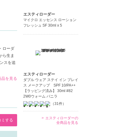
エスティローダー
マイクロ エッセンス ローション
フレッシュ SF 30ml x 5
・ローダ
から生ま
ンスを追
エスティローダー
の商品を見る
ダブル ウェア ステイ イン プレイ
ス メークアップ SPF 10/PA++
【ラッピング済み】 30ml #82
2W0ウォーム バニラ
（31件）
エスティローダーの
コミする
全商品を見る