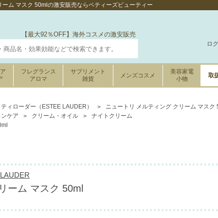
リーム マスク 50mlの激安販売ならベティーズビューティー
【最大92％OFF】海外コスメの激安販売
ロ
ケア
フレグランス
サプリメント
美容家電
メンズコスメ
取
ア
アロマ
雑貨
小物
ティローダー（ESTEE LAUDER）
ニュートリ メルティング クリーム マスク 5
キンケア
クリーム・オイル
ナイトクリーム
ml
LAUDER
ーム マスク 50ml