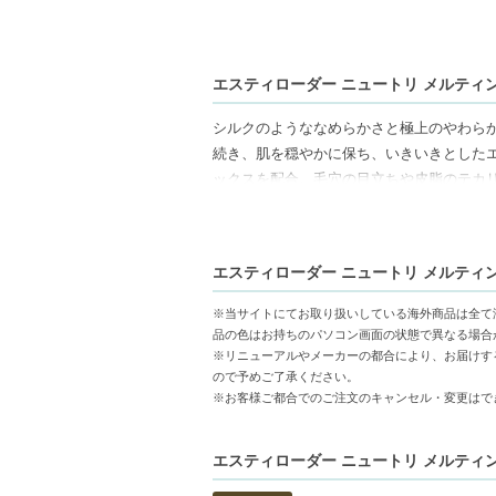
エスティローダー ニュートリ メルティング
シルクのようななめらかさと極上のやわらか
続き、肌を穏やかに保ち、いきいきとしたエ
ックスを配合。毛穴の目立ちや皮脂のテカ
戻します。
【商品の特徴】
エスティローダー ニュートリ メルティング
シルクのようななめらかさ-クリームが肌に
ニュートリ-9コンプレックス配合-肌の栄
※当サイトにてお取り扱いしている海外商品は全て
バリア機能強化-肌を守ることで、敏感肌や
品の色はお持ちのパソコン画面の状態で異なる場合
※リニューアルやメーカーの都合により、お届けす
ので予めご了承ください。
【こんな方へおすすめ】
※お客様ご都合でのご注文のキャンセル・変更はで
トラブル肌に悩んでいる方
しっかりとした保湿が欲しい方
エスティローダー ニュートリ メルティン
【JAN/UPC:0887167610620】