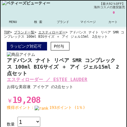
【最大92％OFF】
海外コスメの激安販売
0
MENU
検 索
ブランド
マイページ
カート
TOP
>
ブランド一覧
>
エスティローダー
>
アドバンス ナイト リペア SMR コ
ンプレックス 100ml BIGサイズ ＋ アイ ジェル15ml 2点セット
ラッピング対応可
P付与
アドバンス ナイト リペア SMR コンプレック
ス 100ml BIGサイズ ＋ アイ ジェル15ml 2
点セット
エスティローダー ／ ESTEE LAUDER
お得な美容液 アイケア の2点セット
19,208
￥
獲得ポイント：
193ポイント (1％)
数量