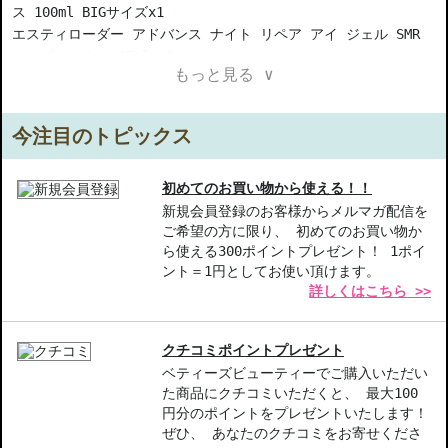
ス 100ml BIGサイズx1
エスティローダー アドバンス ナイト リペア アイ ジェル SMR
コンプレックス 15ml x1
もっと見る ∨
商品情報
エスティローダー アドバンス ナイト リペア SMR コンプレック
ス 100ml BIGサイズ(美容液)...7年ぶりにリニューアルした新ナ
今注目のトピックス
イトリペア！ エスティローダー アドバンス ナイト リペア アイ
ジェル SMR コンプレックス 15ml (アイケア)...明るく輝くよう
ないきいきとした印象の目もとへ！
初めてのお買い物から使える！！
新規会員登録のお客様からメルマガ配信を
ご希望の方に限り、 初めてのお買い物か
【商品の特徴】
ら使える300ポイントプレゼント！ 1ポイ
リニューアルしたナイトリペア-7年ぶりの進化を遂げた美容液で、
ント＝1円としてお使い頂けます。
夜のスキンケアをパワーアップ。
詳しくはこちら >>
アイジェルで明るい目元へ-すっきりとしたアイケアができ、いき
いきとした印象をサポート。
お得なセット内容-BIGサイズの美容液とアイジェルがセットにな
クチコミポイントプレゼント
り、コストパフォーマンスも抜群。
ベティーズビューティーでご購入いただい
た商品にクチコミいただくと、 最大100
【こんな方へおすすめ】
円分のポイントをプレゼントいたします！
夜の保湿をしっかり行いたい方
ぜひ、 あなたのクチコミをお寄せくださ