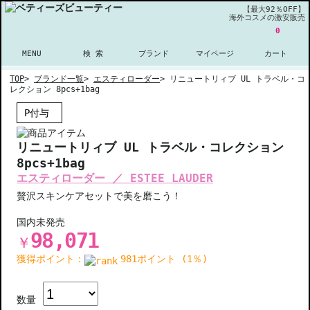
【最大92％OFF】
海外コスメの激安販売
0
MENU
検 索
ブランド
マイページ
カート
TOP
>
ブランド一覧
>
エスティローダー
>
リニュートリィブ UL トラベル・コ
レクション 8pcs+1bag
P付与
リニュートリィブ UL トラベル・コレクション
8pcs+1bag
エスティローダー ／ ESTEE LAUDER
贅沢スキンケアセットで美を磨こう！
国内未発売
98,071
￥
獲得ポイント：
981ポイント (1％)
数量