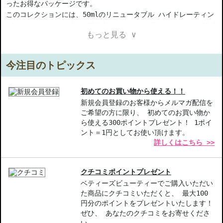
ったお得なパッケージです。
このコレクションには、50mlのリニュータブル ハイドレーティン
グ フォームクレンザー、250mlのソフトニング ローション、30ml
もっと見る ∨
のリニューアル ユーサー、美容アイクリーム15mlが含まれていま
す。
さらに、あなたの肌をしっかりサポートするための極上アイテムと
今注目のトピックス
して、50mlのリニュータブル アルティメット リフト リジェネレ
イティング ユース クレームもご用意。
15mlのトリートメント ローションや7mlのアイクリーム、クリー
初めてのお買い物から使える！！
ムもセットになっていますので、様々なシーンでご利用いただけま
新規会員登録のお客様からメルマガ配信を
ご希望の方に限り、 初めてのお買い物か
す。
ら使える300ポイントプレゼント！ 1ポイ
旅行用としても、自分へのご褒美や大切な方へのギフトとしても、
ント＝1円としてお使い頂けます。
最適なサイズ感が魅力です。あなたの美しさを引き出す、特別なコ
詳しくはこちら >>
レクションをぜひお試しください。
【ご注意ください】
クチコミポイントプレゼント
◇こちらの商品は代引きでの発送ができかねます。代引きでご注文
ベティーズビューティーでご購入いただい
いただいた場合は、コンビニ後払いに変更をさせて頂きます。コン
た商品にクチコミいただくと、 最大100
ビニ後払いには、決済代行会社による審査がございます。予めご了
円分のポイントをプレゼントいたします！
承ください。
ぜひ、 あなたのクチコミをお寄せくださ
◇こちらの商品は、ヤマト運輸、佐川急便もしくは日本郵便で発送