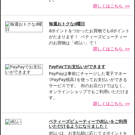
い。
詳しくはこちら >>
をさせて頂きます。配送便のご指定はできません。
◇お届け日・お時間帯指定は承っておりません。
◇配送伝票の依頼主名、納品書に弊社以外の物流センター社名が記
毎週おトクなd曜日
載されることがあります。
dポイントをつかったお買物でもdポイント
◇上記注意書き記載がある商品の合計金額が16666円以上の場合、
がたまります！ ベティーズビューティー
別途手数料が発生する場合があります。予めご了承ください。
のお買物は「d払い」で！
◇1件のご注文でも倉庫が異なる場合や配送用箱の関係で荷物を分割
詳しくはこちら >>
して配送する場合がございます。予めご了承ください。また、明細
書は分割してそれぞれの荷物に同梱されますが手数料等の変更はご
ざいませんのでご安心ください。
PayPayでお支払いができます
◇この商品はラッピングができません。
PayPayは事前にチャージした電子マネー
(PayPay残高)を使ってお支払いができる
サービスです。 街のお店だけではなく、
【商品の特徴】
オンラインショップでもご利用いただけま
贅沢なスキンケアセット-必要なアイテムが揃ったお得なパッケー
す。
ジです。
詳しくはこちら >>
多機能アイテム-クレンジングからアイケアまで、肌へのトータル
ケアが可能です。
旅行や贈り物に最適-コンパクトなサイズ感で持ち運びやギフトに
ベティーズビューティーでd払いをご利用
ぴったりです。
いただけるようになりました！
d払いは、お支払額に応じてｄポイントを