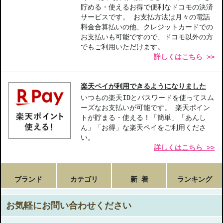
【こんな方へおすすめ】
貯める・使えるお得で便利なドコモの決済
サービスです。 お支払方法は月々の電話
旅行中も美肌を保ちたい方
料金合算払いの他、クレジットカードでの
スキンケアを充実させたい方
お支払いも可能ですので、ドコモ以外の方
大切な人への贈り物を探している方
でもご利用いただけます。
詳しくはこちら >>
商品番号：
10814249
JAN/UPC：887167546875
楽天ペイが利用できるようになりました
お悩み・効果
いつもの楽天IDとパスワードを使ってスム
うるおい
エイジング
ーズなお支払いが可能です。 楽天ポイン
肌のハリ・弾力
トが貯まる・使える！「簡単」「あんし
エイジングサイン
たるみ
ん」「お得」な楽天ペイをご利用くださ
い。
詳しくはこちら >>
ブランド
カテゴリ
新 着
ランキング
お気軽にお問い合わせください