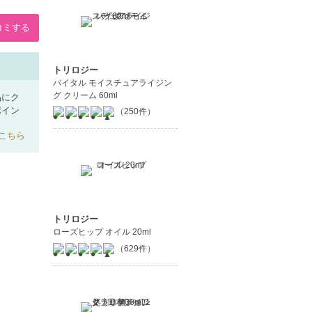
コミする
トリロジー
バイタル モイスチュアライジン
グ クリーム 60ml
品にク
ポイン
（250件）
こちら
トリロジー
ローズヒップ オイル 20ml
（629件）