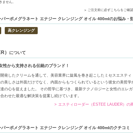
きません。
ご注文前に必ずこちらをご確
とし、清潔なお肌を保てます。
パーポメグラネート エナジー クレンジング オイル 400mlのお悩み・
豊富なオイルで、肌をしっかりサポート。
高クレンジング
利用いただける安心設計です。
ER）
について
を探している方
女性から支持される伝統のブランド！
が開発したクリームを通して、美容業界に旋風を巻き起こしたミセスエスティ
性の美しさは外面だけでなく、内面からもつくられているという彼女の美哲学
達の心を捉えました。 その哲学に基づき、最新テクノロジーと女性のエレガ
に合わせた最適な解決策を提案し続けています。
エスティローダー（ESTEE LAUDER）
パーポメグラネート エナジー クレンジング オイル 400mlのクチコミ