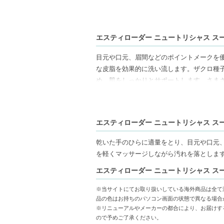
エスティローダー ニュートリシャス スー
目元や口元、眉間などのポイントメークを
な皮脂を効果的に洗い流します。ザクロ種
め、肌をしっかりとサポートします。さま
エステル、亜硫酸塩、硫酸塩、乾燥アルコ
【ご注意ください】
エスティローダー ニュートリシャス スー
◇こちらの商品は代引きでの発送ができか
コンビニ後払いには、決済代行会社による
乾いた手のひらに適量をとり、目元や口元
◇こちらの商品は、ヤマト運輸、佐川急便
を軽くマッサージしながら汚れを落としま
◇お届け日・お時間帯指定は承っておりま
エスティローダー ニュートリシャス スー
◇配送伝票の依頼主名、納品書に弊社以外
◇上記注意書き記載がある商品の合計金額が
※当サイトにてお取り扱いしている海外商品は全て
◇1件のご注文でも倉庫が異なる場合や配
品の色はお持ちのパソコン画面の状態で異なる場合
明細書は分割してそれぞれの荷物に同梱さ
※リニューアルやメーカーの都合により、お届けす
◇この商品はラッピングができません。
ので予めご了承ください。