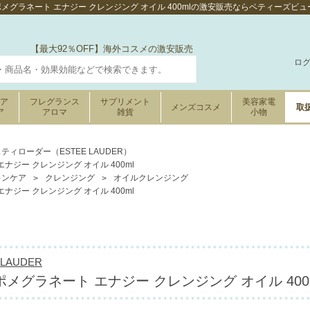
メグラネート エナジー クレンジング オイル 400mlの激安販売ならベティーズビ
【最大92％OFF】海外コスメの激安販売
ロ
ケア
フレグランス
サプリメント
美容家電
メンズコスメ
取
ア
アロマ
雑貨
小物
ティローダー（ESTEE LAUDER）
ジー クレンジング オイル 400ml
キンケア
クレンジング
オイルクレンジング
ジー クレンジング オイル 400ml
LAUDER
メグラネート エナジー クレンジング オイル 400