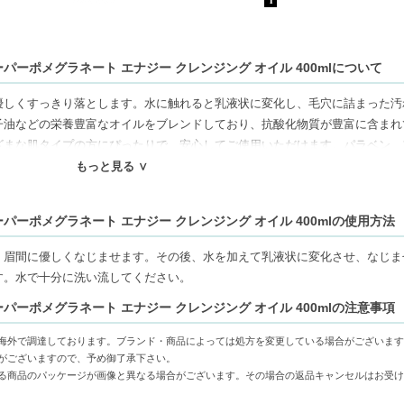
パーポメグラネート エナジー クレンジング オイル 400mlについて
優しくすっきり落とします。水に触れると乳液状に変化し、毛穴に詰まった汚
子油などの栄養豊富なオイルをブレンドしており、抗酸化物質が豊富に含まれ
ざまな肌タイプの方にぴったりで、安心してご使用いただけます。パラベン、
ール、シリコン、鉱物油、動物由来成分は一切使用していません。
もっと見る ∨
パーポメグラネート エナジー クレンジング オイル 400mlの使用方法
ねます。代引きでご注文いただいた場合は、コンビニ後払いに変更をさせて頂
審査がございます。予めご了承ください。
、眉間に優しくなじませます。その後、水を加えて乳液状に変化させ、なじま
もしくは日本郵便で発送をさせて頂きます。配送便のご指定はできません。
す。水で十分に洗い流してください。
せん。
パーポメグラネート エナジー クレンジング オイル 400mlの注意事項
の物流センター社名が記載されることがあります。
16666円以上の場合、別途手数料が発生する場合があります。予めご了承く
海外で調達しております。ブランド・商品によっては処方を変更している場合がございます
送用箱の関係で荷物を分割して配送する場合がございます。予めご了承くださ
がございますので、予め御了承下さい。
れますが手数料等の変更はございませんのでご安心ください。
る商品のパッケージが画像と異なる場合がございます。その場合の返品キャンセルはお受け