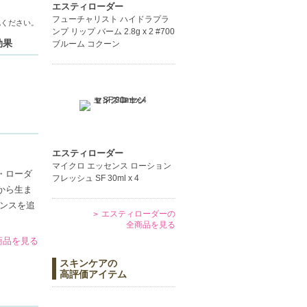
エスティローダー
フューチャリスト ハイドラプラ
認ください。
ンプ リップ バーム 2.8g x 2 #700
効果
ブルーム コクーン
エスティローダー
マイクロ エッセンス ローション
・ローダ
フレッシュ SF 30ml x 4
から生ま
ンスを追
エスティローダーの
全商品を見る
の商品を見る
スキンケアの
高評価アイテム