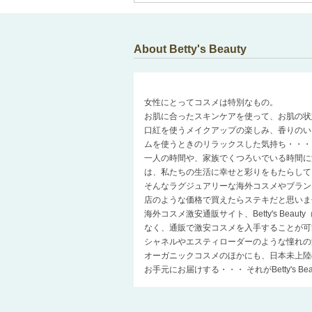
About Betty's Beauty
女性にとってコスメは特別なもの。
お肌に合ったスキンケアを使って、お肌の状
口紅を使うメイクアップの楽しみ、香りのい
ムを使うときのリラックスした気持ち・・・
一人の時間や、家族でくつろいでいる時間に
は、私たちの生活に幸せと彩りをもたらして
そんなラグジュアリーな海外コスメやブラン
店のような価格で買えたらステキだと思いま
海外コスメ激安通販サイト、Betty's Be
なく、通販で激安コスメを入手することが可
シャネルやエスティローダーのような憧れの
オーガニックコスメのほかにも、日本未上陸
お手元にお届けする・・・ それがBetty's 