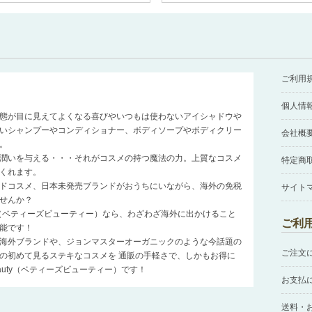
ご利用
個人情
態が目に見えてよくなる喜びやいつもは使わないアイシャドウや
いシャンプーやコンディショナー、ボディソープやボディクリー
会社概
。
潤いを与える・・・それがコスメの持つ魔法の力。上質なコスメ
特定商
くれます。
ドコスメ、日本未発売ブランドがおうちにいながら、海外の免税
サイト
せんか？
auty（ベティーズビューティー）なら、わざわざ海外に出かけること
ご利
能です！
海外ブランドや、ジョンマスターオーガニックのような今話題の
ご注文
の初めて見るステキなコスメを 通販の手軽さで、しかもお得に
Beauty（ベティーズビューティー）です！
お支払
送料・