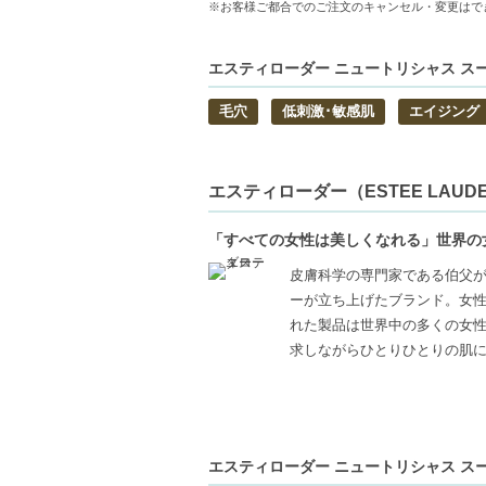
※お客様ご都合でのご注文のキャンセル・変更はで
【商品の特徴】
優れた洗浄力-ポイントメークをすっきり落
エスティローダー ニュートリシャス スー
栄養成分たっぷり-ザクロ種子油などの栄養
毛穴
低刺激･敏感肌
エイジング
さまざまな肌タイプに-幅広い肌質の方にご
【こんな方へおすすめ】
メークを落とす際に優しさを重視する方
エスティローダー（ESTEE LAUD
肌タイプに関係なく、安心して使える製品
「すべての女性は美しくなれる」世界の
【JAN/UPC:887167527539】
皮膚科学の専門家である伯父
ーが立ち上げたブランド。女
れた製品は世界中の多くの女性
求しながらひとりひとりの肌
エスティローダー ニュートリシャス スー