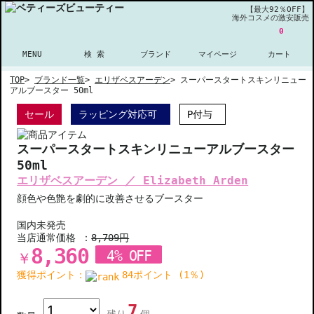
【最大92％OFF】
海外コスメの激安販売
0
MENU
検 索
ブランド
マイページ
カート
TOP
>
ブランド一覧
>
エリザベスアーデン
>
スーパースタートスキンリニュー
アルブースター 50ml
セール
ラッピング対応可
P付与
スーパースタートスキンリニューアルブースター
50ml
エリザベスアーデン ／ Elizabeth Arden
顔色や色艶を劇的に改善させるブースター
国内未発売
当店通常価格 ：
8,709円
8,360
4% OFF
￥
獲得ポイント：
84ポイント (1％)
7