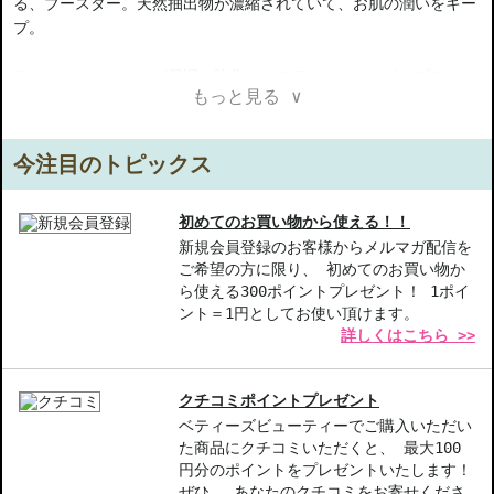
る、ブースター。天然抽出物が濃縮されていて、お肌の潤いをキー
プ。
アツケシソウエキスが保湿を強化し、フラックスシードとプロバイ
もっと見る ∨
オテクスが表皮を強化します。
今注目のトピックス
【商品の特徴】
保湿強化-アッケシソウエキスが配合され、潤いを維持し、乾燥か
ら肌を守ります。
初めてのお買い物から使える！！
角質層への浸透-表皮を強化するフラックスシードとプロバイオテ
新規会員登録のお客様からメルマガ配信を
ご希望の方に限り、 初めてのお買い物か
クスが配合され、しっかりと浸透します。
ら使える300ポイントプレゼント！ 1ポイ
使いやすいテクスチャー-少量で広がるので、コストパフォーマン
ント＝1円としてお使い頂けます。
スも優れています。
詳しくはこちら >>
【こんな方へおすすめ】
お肌の乾燥や艶の無さが気になる方
クチコミポイントプレゼント
導入液を取り入れたいと思っているスキンケア愛好者
ベティーズビューティーでご購入いただい
た商品にクチコミいただくと、 最大100
商品番号：
10910111
円分のポイントをプレゼントいたします！
JAN/UPC：0085805549411
ぜひ、 あなたのクチコミをお寄せくださ