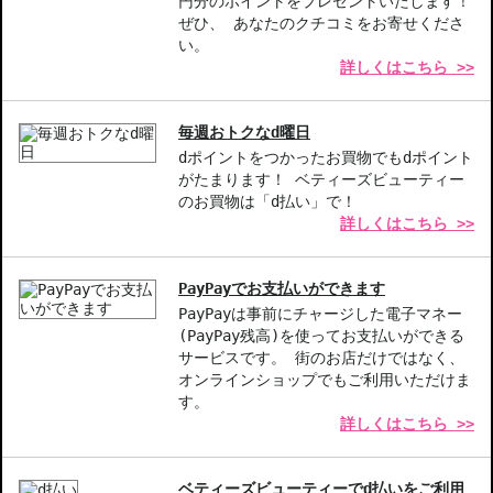
円分のポイントをプレゼントいたします！
ぜひ、 あなたのクチコミをお寄せくださ
【商品の特徴】
い。
詳しくはこちら >>
天然エッセンシャルオイル使用-グリーンティとハーブシトラスに
より、心身をリフレッシュします。
軽やかなスプレータイプ-手軽に使えるので、いつでもどこでも香
毎週おトクなd曜日
りを楽しめます。
dポイントをつかったお買物でもdポイント
デイリーユースに最適-毎日のライフスタイルに彩りを与えるリフ
がたまります！ ベティーズビューティー
レッシュ効果があります。
のお買物は「d払い」で！
詳しくはこちら >>
【こんな方へおすすめ】
忙しい日常の中でリフレッシュしたい方
自然な香りを求める方
PayPayでお支払いができます
PayPayは事前にチャージした電子マネー
商品番号：
10910507
(PayPay残高)を使ってお支払いができる
サービスです。 街のお店だけではなく、
JAN/UPC：085805763749
オンラインショップでもご利用いただけま
す。
詳しくはこちら >>
ベティーズビューティーでd払いをご利用