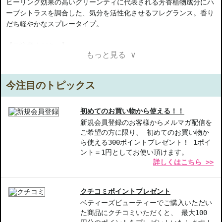
ヒーリング効果の高いグリーンティに代表される芳香植物成分にハ
ーブシトラスを調合した、気分を活性化させるフレグランス。香り
だち軽やかなスプレータイプ。
【ご注意ください】
もっと見る ∨
◇こちらの商品は代引きでの発送ができかねます。代引きでご注文
いただいた場合は、コンビニ後払いに変更をさせて頂きます。コン
ビニ後払いには、決済代行会社による審査がございます。予めご了
今注目のトピックス
承ください。
◇こちらの商品は、ヤマト運輸、佐川急便もしくは日本郵便で発送
をさせて頂きます。配送便のご指定はできません。
初めてのお買い物から使える！！
◇お届け日・お時間帯指定は承っておりません。
新規会員登録のお客様からメルマガ配信を
ご希望の方に限り、 初めてのお買い物か
◇配送伝票の依頼主名、納品書に弊社以外の物流センター社名が記
ら使える300ポイントプレゼント！ 1ポイ
載されることがあります。
ント＝1円としてお使い頂けます。
◇上記注意書き記載がある商品の合計金額が16666円以上の場合、
詳しくはこちら >>
別途手数料が発生する場合があります。予めご了承ください。
◇1件のご注文でも倉庫が異なる場合や配送用箱の関係で荷物を分割
して配送する場合がございます。予めご了承ください。また、明細
クチコミポイントプレゼント
書は分割してそれぞれの荷物に同梱されますが手数料等の変更はご
ベティーズビューティーでご購入いただい
ざいませんのでご安心ください。
た商品にクチコミいただくと、 最大100
◇この商品はラッピングができません。