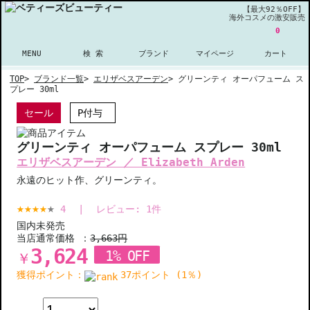
【最大92％OFF】
海外コスメの激安販売
0
MENU
検 索
ブランド
マイページ
カート
TOP
>
ブランド一覧
>
エリザベスアーデン
>
グリーンティ オーパフューム ス
プレー 30ml
セール
P付与
グリーンティ オーパフューム スプレー 30ml
エリザベスアーデン ／ Elizabeth Arden
永遠のヒット作、グリーンティ。
4
|
レビュー:
1
件
国内未発売
当店通常価格 ：
3,663円
3,624
1% OFF
￥
獲得ポイント：
37ポイント (1％)