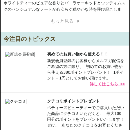
ホワイトティーのピュアな香りとバニラオーキッドとウッディムス
クのセンシュアルなノートが心安らぐ穏やかな時を呼び起こしま
す。
もっと見る ∨
TOP
プリモフィオーレレモン、ベルガモット、クインス、エレミオイル
MIDDLE
今注目のトピックス
ホワイトティー、ガーデニア、デュージャスミン、バニラオーキッ
ド
LAST
初めてのお買い物から使える！！
アンブレットオリス、バニラビーンズ、アンバーウッド、ムスク
新規会員登録のお客様からメルマガ配信を
ご希望の方に限り、 初めてのお買い物か
※こちらの商品はアルコールを含むため配送業者の規定により空輸
ら使える300ポイントプレゼント！ 1ポイ
での沖縄輸送ができません。配送先が沖縄の場合はキャンセルとな
ント＝1円としてお使い頂けます。
りますのでご了承の程お願い申し上げます。
詳しくはこちら >>
【商品の特徴】
香りの豊かさ-涼しい夜を連想させる、穏やかで落ち着いた香りが
クチコミポイントプレゼント
心を癒す。
ベティーズビューティーでご購入いただい
多重ノート-トップ、ミドル、ラストの調和で、香りの変化を楽し
た商品にクチコミいただくと、 最大100
める。
円分のポイントをプレゼントいたします！
大人の魅力-妙齢の女性にぴったりの上品な香りで、落ち着いた印
ぜひ、 あなたのクチコミをお寄せくださ