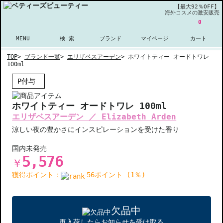
【最大92％OFF】
海外コスメの激安販売
0
MENU
検 索
ブランド
マイページ
カート
TOP
>
ブランド一覧
>
エリザベスアーデン
>
ホワイトティー オードトワレ
100ml
P付与
ホワイトティー オードトワレ 100ml
エリザベスアーデン ／ Elizabeth Arden
涼しい夜の豊かさにインスピレーションを受けた香り
国内未発売
5,576
￥
獲得ポイント：
56ポイント (1％)
欠品中
再入荷したらお知らせを受け取る