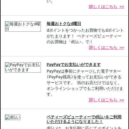
象を与える。
い。
詳しくはこちら >>
【こんな方へおすすめ】
大人の女性を意識した香りを探している方
毎週おトクなd曜日
心地よい香りで日常を特別にしたい方
dポイントをつかったお買物でもdポイント
がたまります！ ベティーズビューティー
商品番号：
10910665
のお買物は「d払い」で！
JAN/UPC：085805557331
詳しくはこちら >>
お悩み・効果
PayPayでお支払いができます
ウッディ系
PayPayは事前にチャージした電子マネー
(PayPay残高)を使ってお支払いができる
サービスです。 街のお店だけではなく、
オンラインショップでもご利用いただけま
す。
詳しくはこちら >>
ベティーズビューティーでd払いをご利用
いただけるようになりました！
d払いは、お支払額に応じてｄポイントを