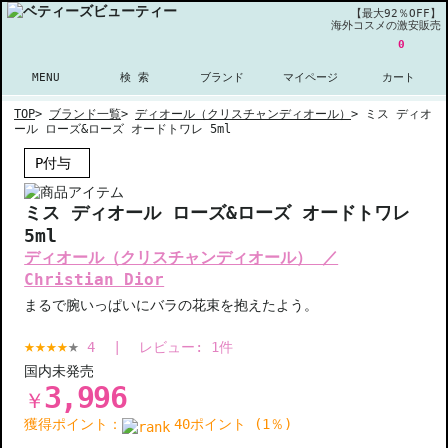
【最大92％OFF】
海外コスメの激安販売
0
MENU
検 索
ブランド
マイページ
カート
TOP
>
ブランド一覧
>
ディオール（クリスチャンディオール）
>
ミス ディオ
ール ローズ&ローズ オードトワレ 5ml
P付与
ミス ディオール ローズ&ローズ オードトワレ
5ml
ディオール（クリスチャンディオール） ／
Christian Dior
まるで腕いっぱいにバラの花束を抱えたよう。
4
|
レビュー:
1
件
国内未発売
3,996
￥
獲得ポイント：
40ポイント (1％)