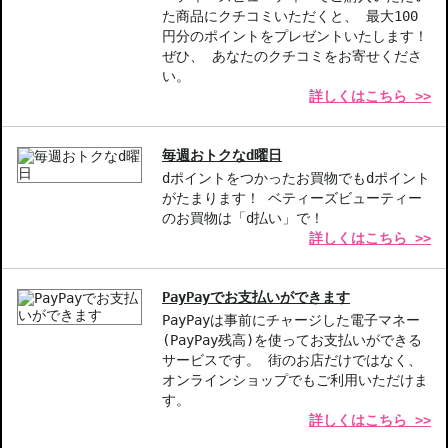
載されることがあります。
た商品にクチコミいただくと、 最大100
◇上記注意書き記載がある商品の合計金額が16666円以上の場合、
円分のポイントをプレゼントいたします！
別途手数料が発生する場合があります。予めご了承ください。
ぜひ、 あなたのクチコミをお寄せくださ
◇1件のご注文でも倉庫が異なる場合や配送用箱の関係で荷物を分割
い。
詳しくはこちら >>
して配送する場合がございます。予めご了承ください。また、明細
書は分割してそれぞれの荷物に同梱されますが手数料等の変更はご
ざいませんのでご安心ください。
毎週おトクなd曜日
◇この商品はラッピングができません。
dポイントをつかったお買物でもdポイント
がたまります！ ベティーズビューティー
【商品の特徴】
のお買物は「d払い」で！
芳醇なバラの香り-グラースローズの花びらが贅沢に香り、フレッ
詳しくはこちら >>
シュでフローラルな体験を提供。
フルーティーで弾ける香調-ベルガモットとフレッシュなスパーク
リングフローラルが心を弾ませる。
PayPayでお支払いができます
上品で洗練された印象-ゼラニウムエッセンスが加わり、高貴さを
PayPayは事前にチャージした電子マネー
引き立てる香りが魅力的。
(PayPay残高)を使ってお支払いができる
サービスです。 街のお店だけではなく、
オンラインショップでもご利用いただけま
【こんな方へおすすめ】
す。
華やかでフレッシュな香りを好む方
詳しくはこちら >>
特別な日や自分へのご褒美を探している方