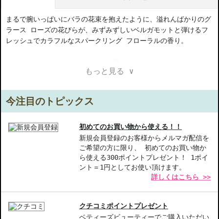
まるで腕いっぱいにバラの花束を抱えたように、溢れんばかりのグ
ラース ローズの花びらが、みずみずしいベルガモットと弾けるフ
レッシュでカラフルなスパークリング フローラルの香り。
ゼラニウム エッセンスのレモンを思わす鮮やかなアロマによって
もっと見る ∨
上品に磨かれ、果てしなく広がる花畑の明るく満ちたりた香りを再
現します。ミス ディオール ローズ&ローズは明るいピンクの色調
が香りになったフレグランス。私たちの心を華やかに染め、いつま
今注目のトピックス
でも香り続けます。
【ご注意ください】
初めてのお買い物から使える！！
◇こちらの商品は代引きでの発送ができかねます。代引きでご注文
新規会員登録のお客様からメルマガ配信を
ご希望の方に限り、 初めてのお買い物か
いただいた場合は、コンビニ後払いに変更をさせて頂きます。コン
ら使える300ポイントプレゼント！ 1ポイ
ビニ後払いには、決済代行会社による審査がございます。予めご了
ント＝1円としてお使い頂けます。
承ください。
詳しくはこちら >>
◇こちらの商品は、ヤマト運輸、佐川急便もしくは日本郵便で発送
をさせて頂きます。配送便のご指定はできません。
◇お届け日・お時間帯指定は承っておりません。
クチコミポイントプレゼント
◇配送伝票の依頼主名、納品書に弊社以外の物流センター社名が記
ベティーズビューティーでご購入いただい