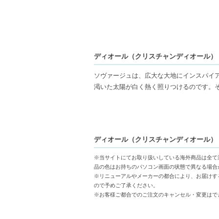
ディオール（クリスチャンディオール） ソ
ソヴァージュは、広大な大地にインスパイ
渇いた太陽が白く熱く照りつけるのです。
フランソワ・ドゥマシーは、稀少性や栽培
した。カラブリアン ベルガモットは、他
培方法と抽出方法が、ベルガモットに素晴
ディオール（クリスチャンディオール） ソ
識と共に使われます。ディオールのための 
一緒に作られているのです。
※当サイトにてお取り扱いしている海外商品は全て
品の色はお持ちのパソコン画面の状態で異なる場合
【ご注意ください】
※リニューアルやメーカーの都合により、お届けす
ので予めご了承ください。
◇こちらの商品は沖縄への発送ができかね
※お客様ご都合でのご注文のキャンセル・変更はで