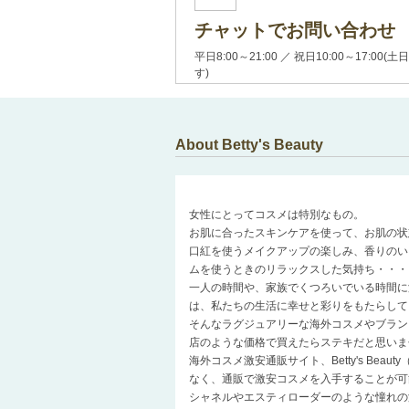
チャットでお問い合わせ
平日8:00～21:00 ／ 祝日10:00～17:
す)
About Betty's Beauty
女性にとってコスメは特別なもの。
お肌に合ったスキンケアを使って、お肌の状
口紅を使うメイクアップの楽しみ、香りのい
ムを使うときのリラックスした気持ち・・・
一人の時間や、家族でくつろいでいる時間に
は、私たちの生活に幸せと彩りをもたらして
そんなラグジュアリーな海外コスメやブラン
店のような価格で買えたらステキだと思いま
海外コスメ激安通販サイト、Betty's Be
なく、通販で激安コスメを入手することが可
シャネルやエスティローダーのような憧れの