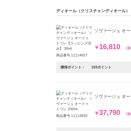
【商品の特徴】
ディオール（クリスチャンディオール） 
自然への賛歌-ソヴァージュは素材の美しさ
独特なベルガモット-他にはない特性を持つ
持続可能な生産-地元の生産者との協力で作
ソヴァージュ オー
【こんな方へおすすめ】
16,810
￥
(
自分に正直で、個性を大切にする男性。
自然や環境に配慮した商品を選ぶ方。
商品番号 11114657
【JAN/UPC:3348901520195 】
獲得ポイント：
169ポイント
ソヴァージュ オード
37,790
￥
(
商品番号 11114650