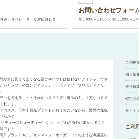
お問い合わせフォー
00(土日休み、オペレーターが対応致しま
平日8:00～21:00 ／ 祝日10:00～17
ご利用
個人情
態が目に見えてよくなる喜びやいつもは使わないアイシャドウや
いシャンプーやコンディショナー、ボディソープやボディクリー
会社概
。
潤いを与える・・・それがコスメの持つ魔法の力。上質なコスメ
特定商
くれます。
ドコスメ、日本未発売ブランドがおうちにいながら、海外の免税
サイト
せんか？
auty（ベティーズビューティー）なら、わざわざ海外に出かけること
ご利
能です！
海外ブランドや、ジョンマスターオーガニックのような今話題の