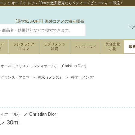
ジュ オードゥ トワレ 30mlの激安販売ならベティーズビューティー 即達！
【最大92％OFF】海外コスメの激安販売
ロ
ケア
フレグランス
サプリメント
美容家電
メンズコスメ
取
ア
アロマ
雑貨
小物
オール（クリスチャンディオール）（Christian Dior）
レグランス・アロマ
香水（メンズ）
香水（メンズ）
） ／ Christian Dior
 30ml