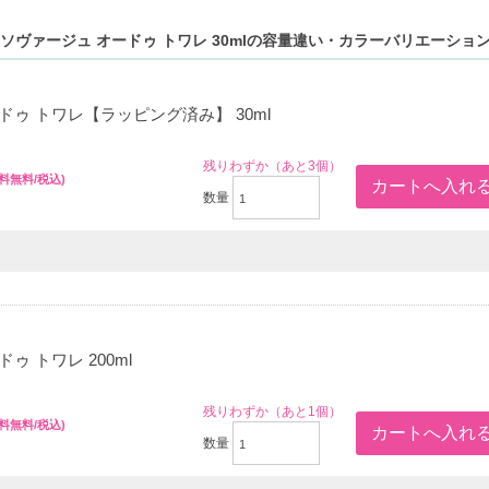
ソヴァージュ オードゥ トワレ 30mlの容量違い・カラーバリエーショ
を引き出す香り。
カラブリアンベルガモット使用。
り出される香り。
ドゥ トワレ【ラッピング済み】 30ml
残りわずか（あと3個）
送料無料/税込)
数量
ゥ トワレ 200ml
残りわずか（あと1個）
送料無料/税込)
数量