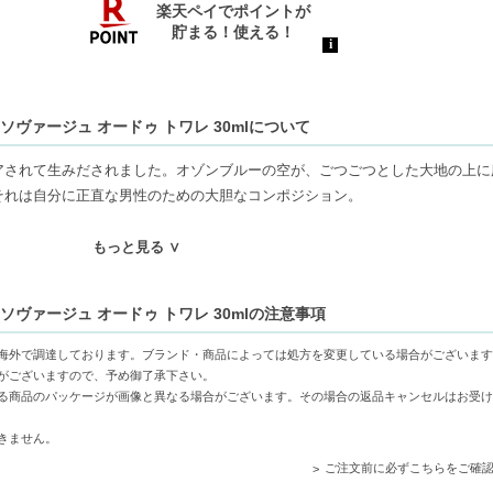
ヴァージュ オードゥ トワレ 30mlについて
アされて生みだされました。オゾンブルーの空が、ごつごつとした大地の上に
それは自分に正直な男性のための大胆なコンポジション。
条件で選ばれた素材の美しさを引き出しながら、自然への賛歌としてこの香り
もっと見る ∨
の原料にはない特徴を持っています。暖かな風に吹かれた素晴らしい土壌と、
らしいニュアンスと力強さを与えています。この歴史を持つ技術は、持続可能
ヴァージュ オードゥ トワレ 30mlの注意事項
オーダーメイド のユニークでファセットのあるシグネチャーとして、地元の
海外で調達しております。ブランド・商品によっては処方を変更している場合がございます
がございますので、予め御了承下さい。
る商品のパッケージが画像と異なる場合がございます。その場合の返品キャンセルはお受け
ます。
きません。
ご注文前に必ずこちらをご確