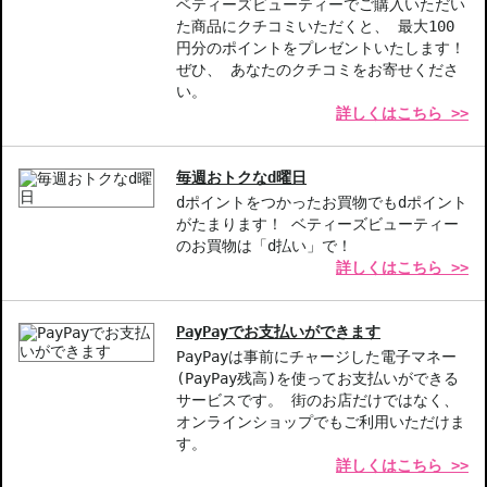
ベティーズビューティーでご購入いただい
【こんな方へおすすめ】
た商品にクチコミいただくと、 最大100
乾燥肌が気になる方
円分のポイントをプレゼントいたします！
肌のキメを整えたい方
ぜひ、 あなたのクチコミをお寄せくださ
い。
詳しくはこちら >>
商品番号：
11215934
毎週おトクなd曜日
お悩み・効果
dポイントをつかったお買物でもdポイント
うるおい
がたまります！ ベティーズビューティー
のお買物は「d払い」で！
詳しくはこちら >>
PayPayでお支払いができます
PayPayは事前にチャージした電子マネー
(PayPay残高)を使ってお支払いができる
サービスです。 街のお店だけではなく、
オンラインショップでもご利用いただけま
す。
詳しくはこちら >>