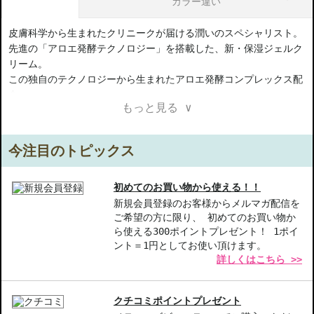
カラー違い
皮膚科学から生まれたクリニークが届ける潤いのスペシャリスト。
先進の「アロエ発酵テクノロジー」を搭載した、新・保湿ジェルク
リーム。
この独自のテクノロジーから生まれたアロエ発酵コンプレックス配
合。
もっと見る ∨
瞬時に、そして角質層の奥深くまで浸透。
肌のすみずみまで潤いを巡らせ、キープしながら、集中保湿。
まるでキメひとつひとつが潤うように、みずみずしさ満ちる肌へ。
今注目のトピックス
【ギフト好適品】
初めてのお買い物から使える！！
【商品の特徴】
新規会員登録のお客様からメルマガ配信を
ご希望の方に限り、 初めてのお買い物か
アロエ発酵テクノロジー-肌の奥まで潤いを届ける、クリニーク独
ら使える300ポイントプレゼント！ 1ポイ
自の技術です。
ント＝1円としてお使い頂けます。
集中保湿-100時間持続する保湿力で、乾燥を防ぎ、滑らかな肌へ導
詳しくはこちら >>
きます。
ノンベタつき-塗布後、べたつかず、さらっとした感触で日常使い
にも適しています。
クチコミポイントプレゼント