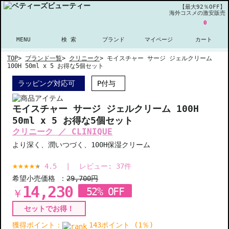
【最大92％OFF】
海外コスメの激安販売
0
MENU
検 索
ブランド
マイページ
カート
TOP
>
ブランド一覧
>
クリニーク
>
モイスチャー サージ ジェルクリーム
100H 50ml x 5 お得な5個セット
ラッピング対応可
P付与
モイスチャー サージ ジェルクリーム 100H
50ml x 5 お得な5個セット
クリニーク ／ CLINIQUE
より深く、潤いつづく、100H保湿クリーム
4.5
|
レビュー:
37
件
希望小売価格 ：
29,700円
14,230
52% OFF
￥
セットでお得！
獲得ポイント：
143ポイント (1％)