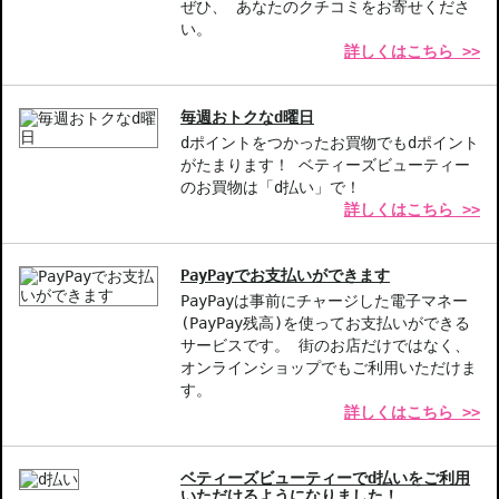
肌を目指す方に最適。
ぜひ、 あなたのクチコミをお寄せくださ
オールスキンタイプ-クラリファイングローション1.0は、どんな肌
い。
詳しくはこちら >>
質の方にも使いやすく、スキンケアの基本をサポート。
簡単な使い方-コットンでやさしく拭き取るだけで、手軽にスキン
ケアを実現。忙しい朝にもぴったりです。
毎週おトクなd曜日
dポイントをつかったお買物でもdポイント
【こんな方へおすすめ】
がたまります！ ベティーズビューティー
肌に透明感を求める方
のお買物は「d払い」で！
化粧水を使った後にさっぱりしたい方
詳しくはこちら >>
スキンケアにこだわりを持つ方
ギフトとして特別なアイテムを探している方
PayPayでお支払いができます
商品番号：
11214707
PayPayは事前にチャージした電子マネー
(PayPay残高)を使ってお支払いができる
サービスです。 街のお店だけではなく、
オンラインショップでもご利用いただけま
す。
詳しくはこちら >>
ベティーズビューティーでd払いをご利用
いただけるようになりました！