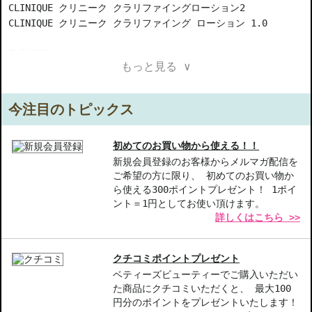
CLINIQUE クリニーク クラリファイングローション2
CLINIQUE クリニーク クラリファイング ローション 1.0
商品情報
もっと見る ∨
CLINIQUE クリニーク クラリファイングローション2 (化粧
水)...乾燥～混合肌用！お肌に透明感がほしいなら・・・！
今注目のトピックス
使用方法...1日2回ソープ洗顔後、コットンにローションをたっぷ
り含ませ、顔全体を優しく拭き取ります。目のまわりと唇は避けて
ください。
初めてのお買い物から使える！！
CLINIQUE クリニーク クラリファイング ローション 1.0 (化粧
新規会員登録のお客様からメルマガ配信を
ご希望の方に限り、 初めてのお買い物か
水)...オール スキンタイプのクラリファイングローション！
ら使える300ポイントプレゼント！ 1ポイ
使用方法...1日2回ソープ洗顔後、コットンにローションをたっぷ
ント＝1円としてお使い頂けます。
り含ませ、顔全体を優しく拭き取ります。目のまわりと唇は避けて
詳しくはこちら >>
ください。
【ギフト好適品】
クチコミポイントプレゼント
ベティーズビューティーでご購入いただい
【商品の特徴】
た商品にクチコミいただくと、 最大100
乾燥～混合肌専用-クラリファイングローション2は、透明感のある
円分のポイントをプレゼントいたします！