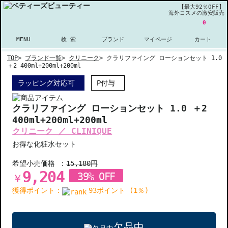
【最大92％OFF】
海外コスメの激安販売
0
MENU
検 索
ブランド
マイページ
カート
TOP
>
ブランド一覧
>
クリニーク
>
クラリファイング ローションセット 1.0
＋2 400ml+200ml+200ml
ラッピング対応可
P付与
クラリファイング ローションセット 1.0 ＋2
400ml+200ml+200ml
クリニーク ／ CLINIQUE
お得な化粧水セット
希望小売価格 ：
15,180円
9,204
39% OFF
￥
獲得ポイント：
93ポイント (1％)
欠品中