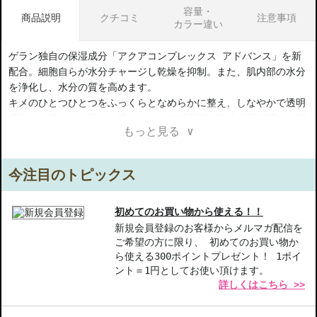
容量・
商品説明
クチコミ
注意事項
カラー違い
ゲラン独自の保湿成分「アクアコンプレックス アドバンス」を新
配合。細胞自らが水分チャージし乾燥を抑制。また、肌内部の水分
を浄化し、水分の質を高めます。
キメのひとつひとつをふっくらとなめらかに整え、しなやかで透明
感溢れる若々しい肌へと導きます。24時間続く集中保湿効果で、肌
もっと見る ∨
の乾きを素早く満たし、乾燥にも年齢にも負けない、美肌の土壌を
育みます。
今注目のトピックス
フレッシュでベルベットのようにやわらかい感触。
肌に溶け込むように浸透し、瞬時にみずみずしい潤いと心地よさで
肌を満たします。
初めてのお買い物から使える！！
新規会員登録のお客様からメルマガ配信を
ご希望の方に限り、 初めてのお買い物か
【ギフト好適品】
ら使える300ポイントプレゼント！ 1ポイ
ント＝1円としてお使い頂けます。
【商品の特徴】
詳しくはこちら >>
特長1-＊24時間集中保湿効果＊:ゲランの独自技術により、長時間
肌を潤し続けます。