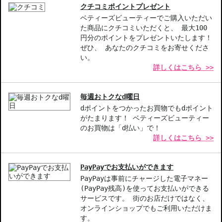
特長2-＊浸透力の高いテクスチャー＊:ベルベットのようなやわら
クチコミポイントプレゼント
かい感触が肌に心地よく浸透します。
ベティーズビューティーでご購入いただい
特長3-＊水分の質を向上＊:肌内部の水分を浄化し、質の高い潤い
た商品にクチコミいただくと、 最大100
を保ちます。
円分のポイントをプレゼントいたします！
ぜひ、 あなたのクチコミをお寄せくださ
【こんな方へおすすめ】
い。
詳しくはこちら >>
保湿が必要な方
肌の透明感を求める方
年齢に負けない肌作りを目指す方
毎週おトクなd曜日
dポイントをつかったお買物でもdポイント
商品番号：
11313045
がたまります！ ベティーズビューティー
のお買物は「d払い」で！
詳しくはこちら >>
お悩み・効果
うるおい
PayPayでお支払いができます
PayPayは事前にチャージした電子マネー
(PayPay残高)を使ってお支払いができる
サービスです。 街のお店だけではなく、
オンラインショップでもご利用いただけま
す。