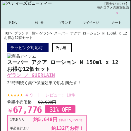
【最大92％OFF】
海外コスメの激安販売
0
MENU
検 索
ブランド
マイページ
カート
TOP
>
ブランド一覧
>
ゲラン
>
スーパー アクア ローション N 150ml x 12
お得な12個セット
ラッピング対応可
P付与
スーパー アクア ローション N 150ml x 12
お得な12個セット
ゲラン ／ GUERLAIN
24時間続く集中保湿効果で肌を満たす！
4.9
|
レビュー:
10
件
希望小売価格 ：
99,000円
67,776
31% OFF
￥
約5,648円
1本あたり
（単品：5,659円）
約132円お得！
単品合計より