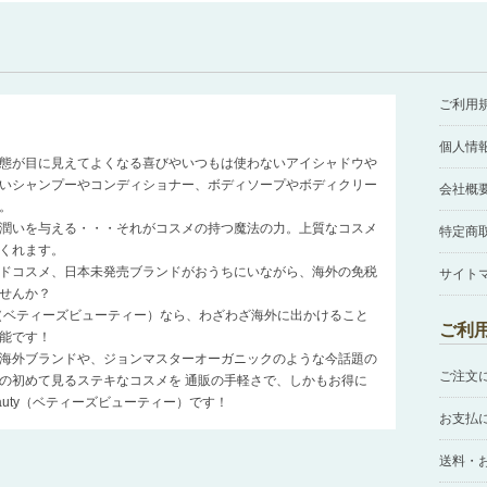
ご利用
個人情
態が目に見えてよくなる喜びやいつもは使わないアイシャドウや
いシャンプーやコンディショナー、ボディソープやボディクリー
会社概
。
潤いを与える・・・それがコスメの持つ魔法の力。上質なコスメ
特定商
くれます。
ドコスメ、日本未発売ブランドがおうちにいながら、海外の免税
サイト
せんか？
auty（ベティーズビューティー）なら、わざわざ海外に出かけること
ご利
能です！
海外ブランドや、ジョンマスターオーガニックのような今話題の
ご注文
の初めて見るステキなコスメを 通販の手軽さで、しかもお得に
Beauty（ベティーズビューティー）です！
お支払
送料・