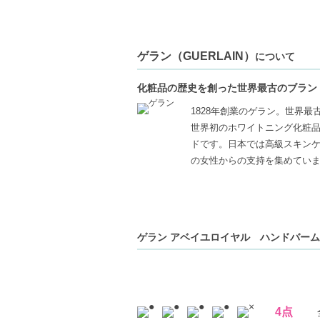
乾燥による手荒れが気になる方
持ち運びしやすいハンドクリームをお探し
ゲラン（GUERLAIN）
【JAN/UPC:3346470616554】
について
化粧品の歴史を創った世界最古のブラン
1828年創業のゲラン。世界
世界初のホワイトニング化粧品
ドです。日本では高級スキン
の女性からの支持を集めてい
ゲラン アベイユロイヤル ハンドバーム 
4点