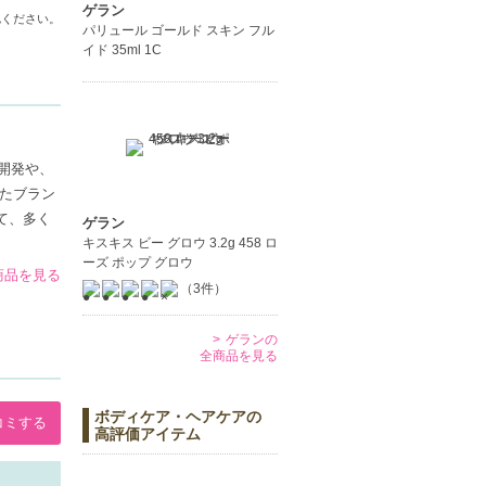
ゲラン
認ください。
パリュール ゴールド スキン フル
イド 35ml 1C
開発や、
たブラン
て、多く
ゲラン
キスキス ビー グロウ 3.2g 458 ロ
ーズ ポップ グロウ
の商品を見る
（3件）
ゲランの
全商品を見る
ボディケア・ヘアケアの
コミする
高評価アイテム