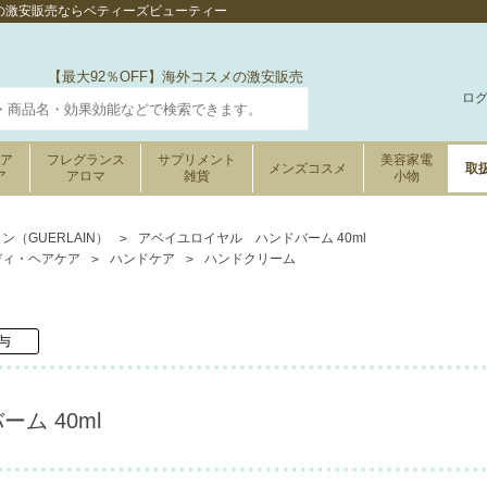
lの激安販売ならベティーズビューティー
【最大92％OFF】海外コスメの激安販売
ロ
ケア
フレグランス
サプリメント
美容家電
メンズコスメ
取
ア
アロマ
雑貨
小物
ン（GUERLAIN）
アベイユロイヤル ハンドバーム 40ml
ディ・ヘアケア
ハンドケア
ハンドクリーム
与
ム 40ml