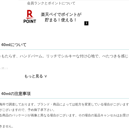
会員ランクとポイントについて
40mlについて
をもたらす、ハンドバーム。リッチでシルキーな付け心地で、べたつきを感じ
の香り。
もっと見る ∨
40mlの注意事項
り守り、リッチでシルキーな使用感を実現。
海外で調達しております。ブランド・商品によっては処方を変更している場合がございます
ヤルの香りが、心を癒しながら手肌を保湿。
がございますので、予め御了承下さい。
に収まりやすく、いつでもどこでも手肌のケアが可能。
る商品のパッケージが画像と異なる場合がございます。その場合の返品キャンセルはお受け
きません。