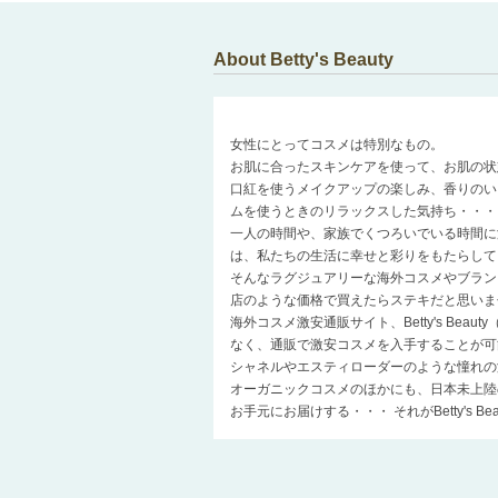
About Betty's Beauty
女性にとってコスメは特別なもの。
お肌に合ったスキンケアを使って、お肌の状
口紅を使うメイクアップの楽しみ、香りのい
ムを使うときのリラックスした気持ち・・・
一人の時間や、家族でくつろいでいる時間に
は、私たちの生活に幸せと彩りをもたらして
そんなラグジュアリーな海外コスメやブラン
店のような価格で買えたらステキだと思いま
海外コスメ激安通販サイト、Betty's Be
なく、通販で激安コスメを入手することが可
シャネルやエスティローダーのような憧れの
オーガニックコスメのほかにも、日本未上陸
お手元にお届けする・・・ それがBetty's 