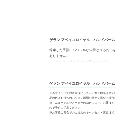
ゲラン アベイユロイヤル ハンドバーム 
乾燥した手指にパワフルな栄養とうるおい
ありません。
フレッシュなアベイユロイヤルのハチミツ
【ギフト好適品】
ゲラン アベイユロイヤル ハンドバーム 
【商品の特徴】
しっとり感と快適さ-乾燥から手指をしっか
※当サイトにてお取り扱いしている海外商品は全て
ハチミツの香り-フレッシュなアベイユロイ
品の色はお持ちのパソコン画面の状態で異なる場合
持ち運びに便利なサイズ-40mlでバック
※リニューアルやメーカーの都合により、お届けす
ので予めご了承ください。
※お客様ご都合でのご注文のキャンセル・変更はで
【こんな方へおすすめ】