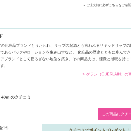
ご注文前に必ずこちらをご確
の方
ド
最古の化粧品ブランドとうたわれ、リップの起源とも言われるリキッドリップの
であるパックやローションを生み出すなど、 化粧品の歴史とともに歩んでき
ケアブランドとして揺るぎない地位を築き、その商品力は、憧憬と感嘆を持っ
ます。
ゲラン（GUERLAIN）
40mlのクチコミ
この商品にクチ
全1件
クチコミでポイントプレゼント！