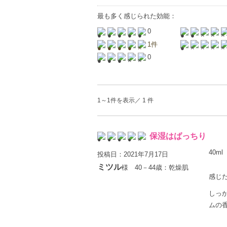
最も多く感じられた効能：
0
1件
0
1～1件を表示／ 1 件
保湿はばっちり
40ml
投稿日：2021年7月17日
ミツル
様 40－44歳：乾燥肌
感じた
しっ
ムの