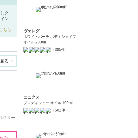
品にク
ポイン
こちら
ヴェレダ
ホワイトバーチ ボディシェイプ
オイル 200ml
（385件）
見る
ニュクス
プロディジュー オイル 100ml
（502件）
ルクリー
った