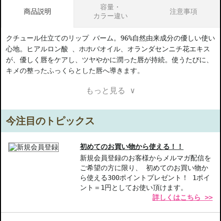
容量・
商品説明
注意事項
カラー違い
クチュール仕立てのリップ バーム。96%自然由来成分の優しい使い
心地。ヒアルロン酸 、ホホバオイル、オランダセンニチ花エキス
が、優しく唇をケアし、ツヤやかに潤った唇が持続。使うたびに、
キメの整ったふっくらとした唇へ導きます。
もっと見る ∨
【商品の特徴】
96%自然由来成分-自然由来の素材を使用し、優しい使い心地を実
感。
今注目のトピックス
ヒアルロン酸配合-輪郭が整った、ふっくらとした唇をサポート。
ツヤ感持続-唇に潤いを与え、日中の乾燥から守ります。
初めてのお買い物から使える！！
【こんな方へおすすめ】
新規会員登録のお客様からメルマガ配信を
ご希望の方に限り、 初めてのお買い物か
日常的に唇の乾燥が気になる方
ら使える300ポイントプレゼント！ 1ポイ
自然由来成分にこだわる方
ント＝1円としてお使い頂けます。
詳しくはこちら >>
商品番号：
11511212