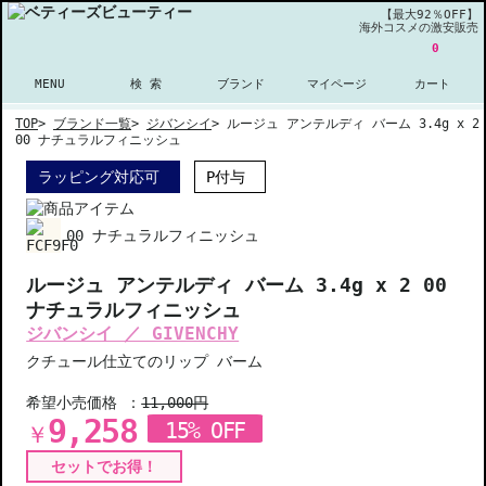
【最大92％OFF】
海外コスメの激安販売
0
MENU
検 索
ブランド
マイページ
カート
TOP
>
ブランド一覧
>
ジバンシイ
>
ルージュ アンテルディ バーム 3.4g x 2
00 ナチュラルフィニッシュ
ラッピング対応可
P付与
00 ナチュラルフィニッシュ
ルージュ アンテルディ バーム 3.4g x 2 00
ナチュラルフィニッシュ
ジバンシイ ／ GIVENCHY
クチュール仕立てのリップ バーム
希望小売価格 ：
11,000円
9,258
15% OFF
￥
セットでお得！